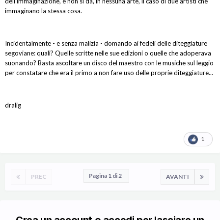
dell'immaginazione, e non si dà, in nessuna arte, il caso di due artisti che
immaginano la stessa cosa.
Incidentalmente - e senza malizia - domando ai fedeli delle diteggiature
segoviane: quali? Quelle scritte nelle sue edizioni o quelle che adoperava
suonando? Basta ascoltare un disco del maestro con le musiche sul leggio
per constatare che era il primo a non fare uso delle proprie diteggiature...
dralig
1
Pagina 1 di 2
PREC
AVANTI