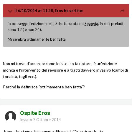
Il 6/10/2014 at 11:28, Eros ha scritto:
io posseggo l'edizione della Schott curata da
Segovia
, in cui i preludi
sono 12 ( e non 24).
Mi sembra ottimamente ben fatta
ome lei stesso fa notare, è un'edizione
Non mi trovo d'accordo: c
monca e l'intervento del revisore è a tratti davvero invasivo (cambi di
tonalità, tagli ecc.).
Perché la definisce "ottimamente ben fatta"?
Ospite Eros
Inviato
7 Ottobre 2014
trovo che siano ottimamente diteggiati. C'è un rispetto sia