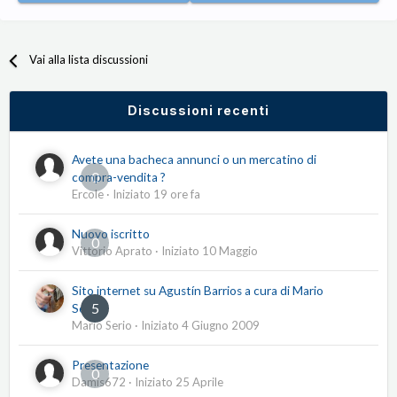
Vai alla lista discussioni
Discussioni recenti
Avete una bacheca annunci o un mercatino di
0
compra-vendita ?
Ercole
· Iniziato
19 ore fa
Nuovo iscritto
0
Vittorio Aprato
· Iniziato
10 Maggio
Sito internet su Agustín Barrios a cura di Mario
5
Serio
Mario Serio
· Iniziato
4 Giugno 2009
Presentazione
0
Damis672
· Iniziato
25 Aprile