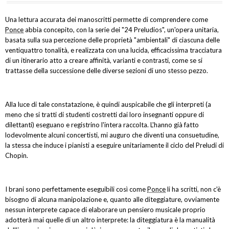
Una lettura accurata dei manoscritti permette di comprendere come
Ponce
abbia concepito, con la serie dei "24 Preludios", un'opera unitaria,
basata sulla sua percezione delle proprietà "ambientali" di ciascuna delle
ventiquattro tonalità, e realizzata con una lucida, efficacissima tracciatura
di un itinerario atto a creare affinità, varianti e contrasti, come se si
trattasse della successione delle diverse sezioni di uno stesso pezzo.
Alla luce di tale constatazione, è quindi auspicabile che gli interpreti (a
meno che si tratti di studenti costretti dai loro insegnanti oppure di
dilettanti) eseguano e registrino l'intera raccolta. L'hanno già fatto
lodevolmente alcuni concertisti, mi auguro che diventi una consuetudine,
la stessa che induce i pianisti a eseguire unitariamente il ciclo del Preludi di
Chopin.
I brani sono perfettamente eseguibili così come
Ponce
li ha scritti, non c'è
bisogno di alcuna manipolazione e, quanto alle diteggiature, ovviamente
nessun interprete capace di elaborare un pensiero musicale proprio
adotterà mai quelle di un altro interprete: la diteggiatura è la manualità