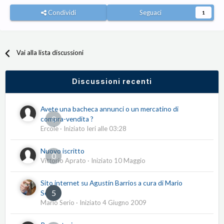
Condividi
Seguaci
1
Vai alla lista discussioni
Discussioni recenti
Avete una bacheca annunci o un mercatino di
0
compra-vendita ?
Ercole
· Iniziato
Ieri alle 03:28
Nuovo iscritto
0
Vittorio Aprato
· Iniziato
10 Maggio
Sito internet su Agustín Barrios a cura di Mario
5
Serio
Mario Serio
· Iniziato
4 Giugno 2009