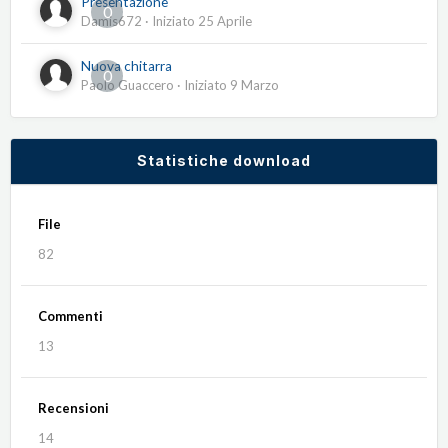
Presentazione
0
Damis672
· Iniziato
25 Aprile
Nuova chitarra
0
Paolo Guaccero
· Iniziato
9 Marzo
Statistiche download
File
82
Commenti
13
Recensioni
14