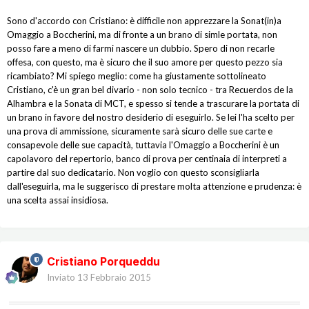
Sono d'accordo con Cristiano: è difficile non apprezzare la Sonat(in)a
Omaggio a Boccherini, ma di fronte a un brano di simle portata, non
posso fare a meno di farmi nascere un dubbio. Spero di non recarle
offesa, con questo, ma è sicuro che il suo amore per questo pezzo sia
ricambiato? Mi spiego meglio: come ha giustamente sottolineato
Cristiano, c'è un gran bel divario - non solo tecnico - tra Recuerdos de la
Alhambra e la Sonata di MCT, e spesso si tende a trascurare la portata di
un brano in favore del nostro desiderio di eseguirlo. Se lei l'ha scelto per
una prova di ammissione, sicuramente sarà sicuro delle sue carte e
consapevole delle sue capacità, tuttavia l'Omaggio a Boccherini è un
capolavoro del repertorio, banco di prova per centinaia di interpreti a
partire dal suo dedicatario. Non voglio con questo sconsigliarla
dall'eseguirla, ma le suggerisco di prestare molta attenzione e prudenza: è
una scelta assai insidiosa.
Cristiano Porqueddu
Inviato
13 Febbraio 2015