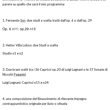
parere su quello che sarà il mio programma:
1. Fernando
Sor
: due studi a scelta tratti dall’op. 6 o dall’op. 29
Op. 6 n11; op.29 n13
2. Heitor Villa Lobos: due Studi a scelta
Studio n1 e n2
3. Due brani scelti tra i 36 Capricci op.20 di Luigi Legnani o le 37 Sonate di
Niccolò
Paganini
Luigi Legnani: Capricci n15 e n24
4. una composizione del Rinascimento di rilevante impegno
contrappuntistico originale per liuto o vihuela