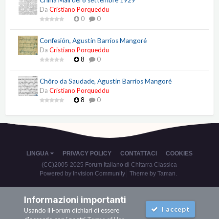
China Mail del 6 settembre 1929
Da
Cristiano Porqueddu
0
0
Confesión, Agustín Barrios Mangoré
Da
Cristiano Porqueddu
8
0
Chôro da Saudade, Agustín Barrios Mangoré
Da
Cristiano Porqueddu
8
0
LINGUA
PRIVACY POLICY
CONTATTACI
COOKIES
(CC)2005-2025 Forum Italiano di Chitarra Classica
Powered by Invision Community
Theme by Taman.
Informazioni importanti
I accept
Usando il Forum dichiari di essere