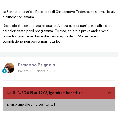
La Sonata omaggio a Boccherini di Castelnuovo-Tedesco, se si è musicisti,
è difficile non amarla.
Dico solo che c'è uno sbalzo qualitativo tra questa pagina e le altre che
hai selezionato per il programma. Questo, se la tua prova andrà bene
come ti auguro, non dovrebbe causare problemi. Ma, se fossi in
commissione, non potrei non notarlo.
Ermanno Brignolo
Inviato
13 Febbraio 2015
Il 13/2/2015 at 19:03, Igoroiram ha scritto:
E' un brano che amo così tanto!