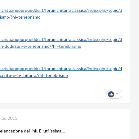
cristianoporqueddu.it/forumchitarraclassica/index.php/topic/3
ismo/?hl=tenebrismo
cristianoporqueddu.it/forumchitarraclassica/index.php/topic/3
n-dodgson-e-tenebrismo/?hl=tenebrismo
cristianoporqueddu.it/forumchitarraclassica/index.php/topic/4
cento-e-la-chitarra/?hl=tenebrismo
2
rzo 2015
elencazione dei link. E' utilissima....