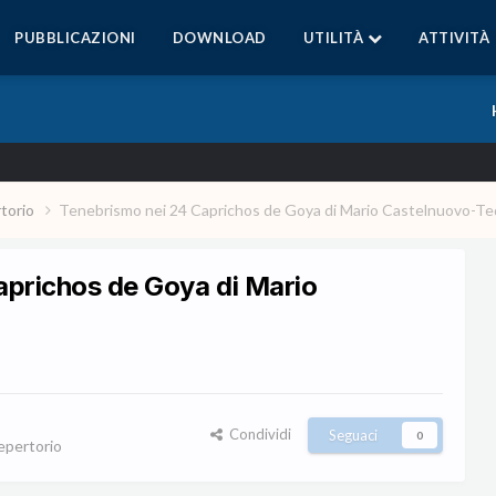
PUBBLICAZIONI
DOWNLOAD
UTILITÀ
ATTIVITÀ
rtorio
Tenebrismo nei 24 Caprichos de Goya di Mario Castelnuovo-T
aprichos de Goya di Mario
Condividi
Seguaci
0
repertorio