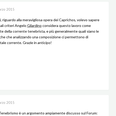
rzo 2015
i, riguardo alla meravigliosa opera dei Caprichos, volevo sapere
li criteri Angelo
Gilardino
considera questo lavoro come
te della corrente tenebrista, e più generalmente quali siano le
iche che analizzando una composizione ci permettono di
 tale corrente. Grazie in anticipo!
rzo 2015
 Tenebrismo è un argomento ampiamente discusso sul Forum: