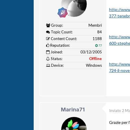
http://www.
377-tenebr
Group:
Membri
Topic Count:
84
http://www.
Content Count:
1188
600-stephe
Reputation:
77
Joined:
03/12/2005
Status:
Offline
http://www.
Device:
Windows
724-il-nove
Marina71
Inviato
2 Ma
Grazie per l'