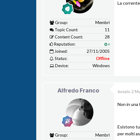
La corrente
Group:
Membri
Topic Count:
11
Content Count:
28
Reputation:
4
Joined:
27/11/2005
Status:
Offline
Device:
Windows
Alfredo Franco
Inviato
2 Ma
Non in una 
Esistono tu
per molti as
Group:
Membri