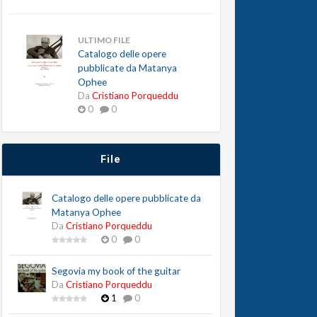
ULTIMO FILE
Catalogo delle opere
pubblicate da Matanya
Ophee
Da
Cristiano Porqueddu
0
0
File
Catalogo delle opere pubblicate da
Matanya Ophee
Da
Cristiano Porqueddu
0
0
Segovia my book of the guitar
Da
Cristiano Porqueddu
1
0