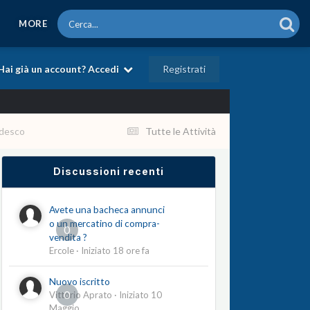
MORE
Registrati
Hai già un account? Accedi
edesco
Tutte le Attività
Discussioni recenti
Avete una bacheca annunci
o un mercatino di compra-
0
vendita ?
Ercole
· Iniziato
18 ore fa
Nuovo iscritto
0
Vittorio Aprato
· Iniziato
10
Maggio