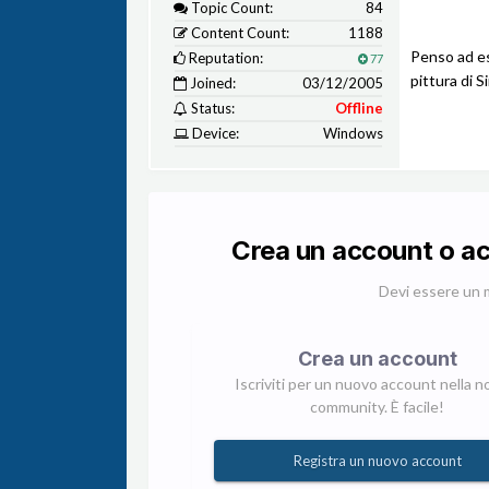
Topic Count:
84
Content Count:
1188
Penso ad es
Reputation:
77
pittura di S
Joined:
03/12/2005
Status:
Offline
Device:
Windows
Crea un account o a
Devi essere un 
Crea un account
Iscriviti per un nuovo account nella n
community. È facile!
Registra un nuovo account