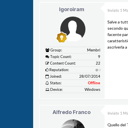
Igoroiram
Inviato
1 Ma
Salve a tutt
secondo qua
facente par
caratterist
ascriverla a
Group:
Membri
Topic Count:
9
Content Count:
22
Reputation:
0
Joined:
28/07/2014
Status:
Offline
Device:
Windows
Alfredo Franco
Inviato
1 Ma
Quello del