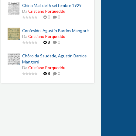
China Mail del 6 settembre 1929
Da
Cristiano Porqueddu
0
0
Confesión, Agustín Barrios Mangoré
Da
Cristiano Porqueddu
8
0
Chôro da Saudade, Agustín Barrios
Mangoré
Da
Cristiano Porqueddu
8
0