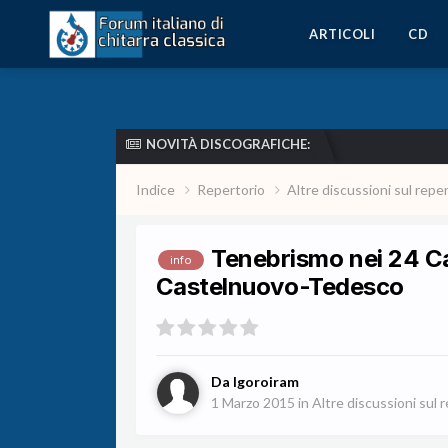
ARTICOLI
CD
NOVITÀ DISCOGRAFICHE:
Indice
Repertorio
Altre discussioni sul repe
Tenebrismo nei 24 C
info
Castelnuovo-Tedesco
Da
Igoroiram
1 Marzo 2015
in
Altre discussioni sul 