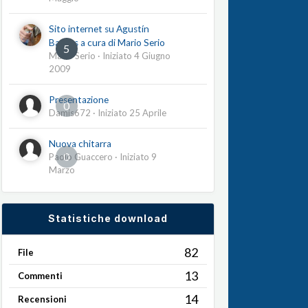
Sito internet su Agustín
Barrios a cura di Mario Serio
5
Mario Serio
· Iniziato
4 Giugno
2009
Presentazione
0
Damis672
· Iniziato
25 Aprile
Nuova chitarra
0
Paolo Guaccero
· Iniziato
9
Marzo
Statistiche download
82
File
13
Commenti
14
Recensioni