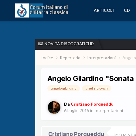
ARTICOLI
CD
NOVITÀ DISCOGRAFICHE:
Indice
Repertorio
Interpretazioni
Angelo 
Angelo Gilardino "Sonata II 
angelo gilardino
ariel elojovich
Da
Cristiano Porqueddu
6 Luglio 2015
in
Interpretazioni
Cristiano Porqueddu
Inviato
6 Lu