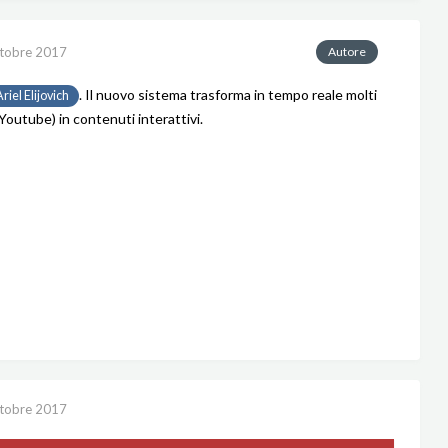
tobre 2017
Autore
. Il nuovo sistema trasforma in tempo reale molti
iel Elijovich
i Youtube) in contenuti interattivi.
tobre 2017