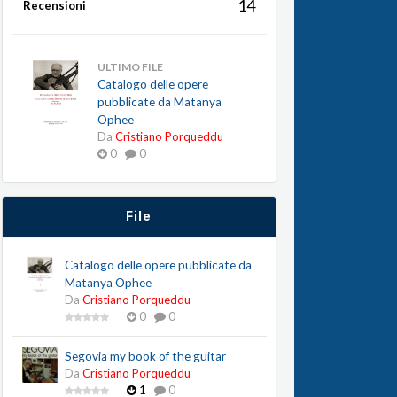
14
Recensioni
ULTIMO FILE
Catalogo delle opere
pubblicate da Matanya
Ophee
Da
Cristiano Porqueddu
0
0
File
Catalogo delle opere pubblicate da
Matanya Ophee
Da
Cristiano Porqueddu
0
0
Segovia my book of the guitar
Da
Cristiano Porqueddu
1
0