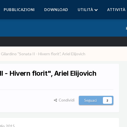
PUBBLICAZIONI
DOWNLOAD
UTILITÀ
ATTIVITÀ
Gilardino "Sonata II - Hivern florit", Ariel Elijovich
- Hivern florit", Ariel Elijovich
Condividi
Seguaci
2
glio 2015