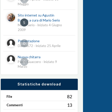
Maggio
Sito internet su Agustín
Barrios a cura di Mario Serio
5
Mario Serio
· Iniziato
4 Giugno
2009
Presentazione
0
Damis672
· Iniziato
25 Aprile
Nuova chitarra
0
Paolo Guaccero
· Iniziato
9
Marzo
Statistiche download
82
File
13
Commenti