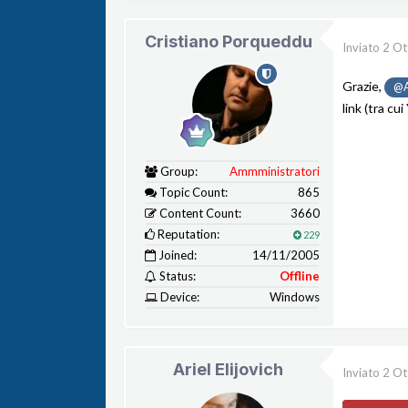
Cristiano Porqueddu
Inviato
2 Ot
Grazie,
@Ar
link (tra cu
Group:
Ammministratori
Topic Count:
865
Content Count:
3660
Reputation:
229
Joined:
14/11/2005
Status:
Offline
Device:
Windows
Ariel Elijovich
Inviato
2 Ot