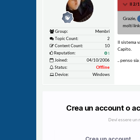
Il 2/
Grazie,
molti lin
Group:
Membri
Topic Count:
2
Il sistema v
Content Count:
10
Capito.
Reputation:
1
Joined:
04/10/2006
.. penso sia
Status:
Offline
Device:
Windows
Crea un account o a
Devi essere un 
Crea un account