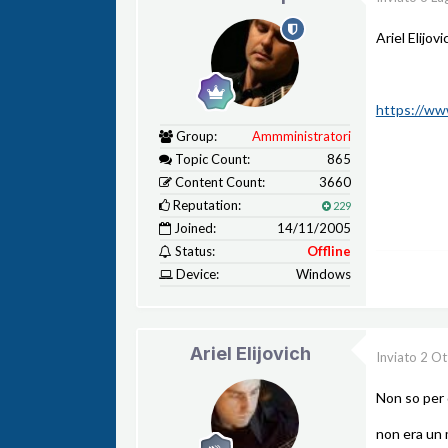
Ariel Elijov
https://w
Group:
Ammministratori
Topic Count:
865
Content Count:
3660
Reputation:
229
Joined:
14/11/2005
Status:
Offline
Device:
Windows
Ariel Elijovich
Inviato
2 Ot
Non so per q
non era un 