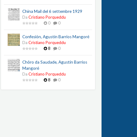
China Mail del 6 settembre 1929
Da
Cristiano Porqueddu
0
0
Confesión, Agustín Barrios Mangoré
Da
Cristiano Porqueddu
8
0
Chôro da Saudade, Agustín Barrios
Mangoré
Da
Cristiano Porqueddu
8
0