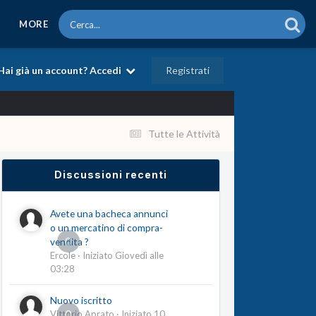
MORE
Registrati
Hai già un account? Accedi
Tutte le Attività
Discussioni recenti
Avete una bacheca annunci
o un mercatino di compra-
0
vendita ?
Ercole
· Iniziato
Giovedì alle
03:28
Nuovo iscritto
0
Vittorio Aprato
· Iniziato
10