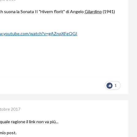
ich suona la Sonata II "Hivern florit" di Angelo
Gilardino
(1941)
ww.youtube.com/watch?v=gAZnqXFeQGI
1
tobre 2017
uale ragione il link non va piú...
mio post.