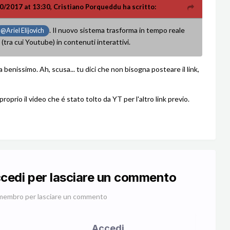
10/2017 at 13:30,
Cristiano Porqueddu
ha scritto:
. Il nuovo sistema trasforma in tempo reale
@Ariel Elijovich
k (tra cui Youtube) in contenuti interattivi.
a benissimo. Ah, scusa... tu dici che non bisogna posteare il link,
 proprio il video che é stato tolto da YT per l'altro link previo.
ccedi per lasciare un commento
membro per lasciare un commento
Accedi