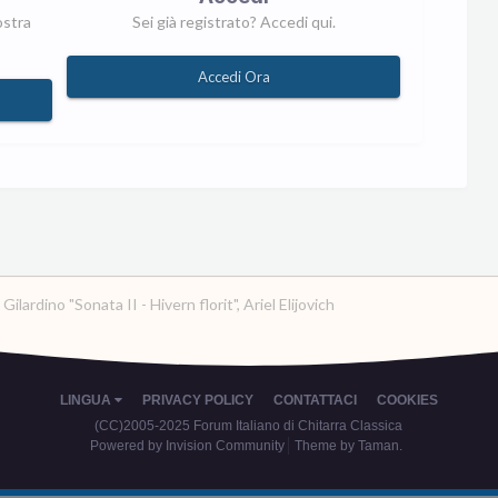
ostra
Sei già registrato? Accedi qui.
Accedi Ora
Gilardino "Sonata II - Hivern florit", Ariel Elijovich
LINGUA
PRIVACY POLICY
CONTATTACI
COOKIES
(CC)2005-2025 Forum Italiano di Chitarra Classica
Powered by Invision Community
Theme by Taman.