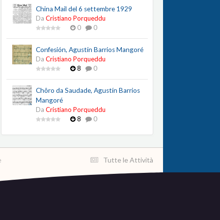
China Mail del 6 settembre 1929
Da
Cristiano Porqueddu
0
0
Confesión, Agustín Barrios Mangoré
Da
Cristiano Porqueddu
8
0
Chôro da Saudade, Agustín Barrios
Mangoré
Da
Cristiano Porqueddu
8
0
e
Tutte le Attività