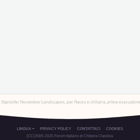
 Signorile: November Landscapes, per flauto e chitarra, prima esecuzion
LINGUA
PRIVACY POLICY
CONTATTACI
COOKIES
(CC)2005-2025 Forum Italiano di Chitarra Classica