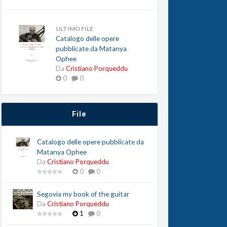
ULTIMO FILE
Catalogo delle opere
pubblicate da Matanya
Ophee
Da
Cristiano Porqueddu
0
0
File
Catalogo delle opere pubblicate da
Matanya Ophee
Da
Cristiano Porqueddu
0
0
Segovia my book of the guitar
Da
Cristiano Porqueddu
1
0