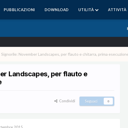
PUBBLICAZIONI
DOWNLOAD
UTILITÀ
ATTIVITÀ
 Signorile: November Landscapes, per flauto e chitarra, prima esecuzion
er Landscapes, per flauto e
e
Condividi
Seguaci
0
ttembre 2015