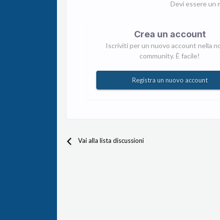
Devi essere un 
Crea un account
Iscriviti per un nuovo account nella n
community. È facile!
Registra un nuovo account
Vai alla lista discussioni