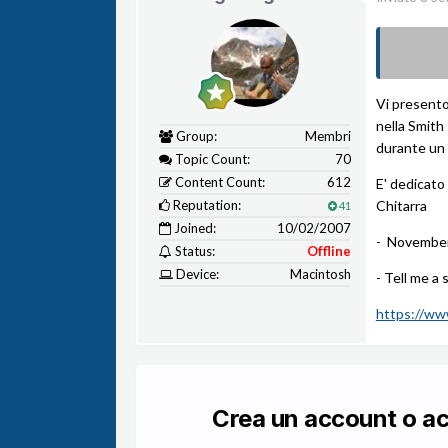
Vi presento
nella Smith 
Group:
Membri
durante un g
Topic Count:
70
Content Count:
612
E' dedicato
Reputation:
Chitarra
41
Joined:
10/02/2007
- Novembe
Status:
Offline
Device:
Macintosh
- Tell me a s
https://w
Crea un account o a