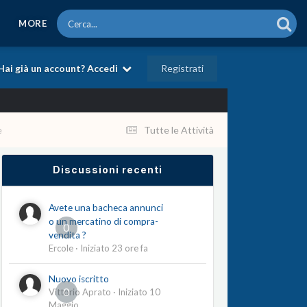
MORE
Registrati
Hai già un account? Accedi
e
Tutte le Attività
Discussioni recenti
Avete una bacheca annunci
o un mercatino di compra-
0
vendita ?
Ercole
· Iniziato
23 ore fa
Nuovo iscritto
0
Vittorio Aprato
· Iniziato
10
Maggio