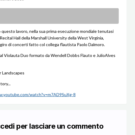
 questo lavoro, nella sua prima esecuzione mondiale tenutasi
Recital Hall della Marshall University della West Virginia,
iro di concerti fatto col collega flautista Paolo Dalmoro.
 al Violauta Duo formato da Wendell Dobbs Flauto e JulioAlves
r Landscapes
tory...
ww.youtube.com/watch?v=m7AD9SuXg-8
ccedi per lasciare un commento