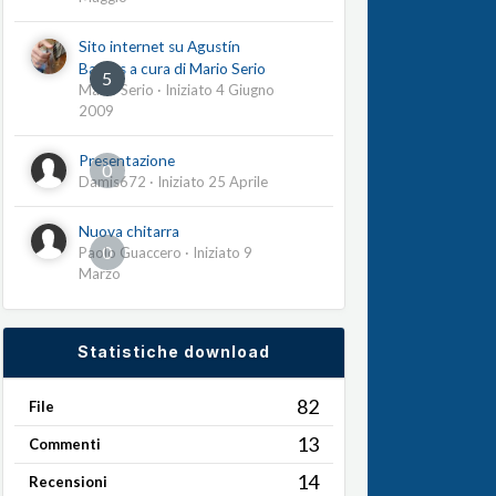
Sito internet su Agustín
Barrios a cura di Mario Serio
5
Mario Serio
· Iniziato
4 Giugno
2009
Presentazione
0
Damis672
· Iniziato
25 Aprile
Nuova chitarra
0
Paolo Guaccero
· Iniziato
9
Marzo
Statistiche download
82
File
13
Commenti
14
Recensioni