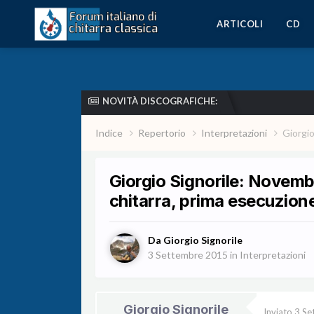
ARTICOLI
CD
NOVITÀ DISCOGRAFICHE:
Indice
Repertorio
Interpretazioni
Giorgio
Giorgio Signorile: Novemb
chitarra, prima esecuzion
Da
Giorgio Signorile
3 Settembre 2015
in
Interpretazioni
Giorgio Signorile
Inviato
3 Se