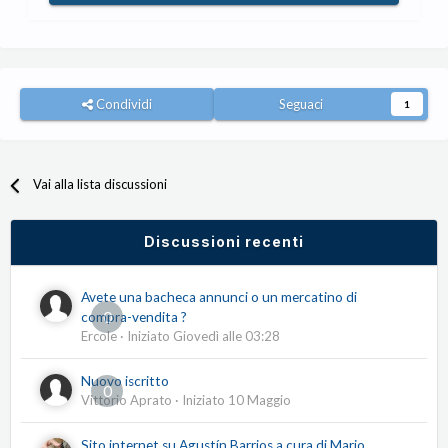
Condividi
Seguaci
1
Vai alla lista discussioni
Discussioni recenti
Avete una bacheca annunci o un mercatino di
0
compra-vendita ?
Ercole
· Iniziato
Giovedì alle 03:28
Nuovo iscritto
0
Vittorio Aprato
· Iniziato
10 Maggio
Sito internet su Agustín Barrios a cura di Mario