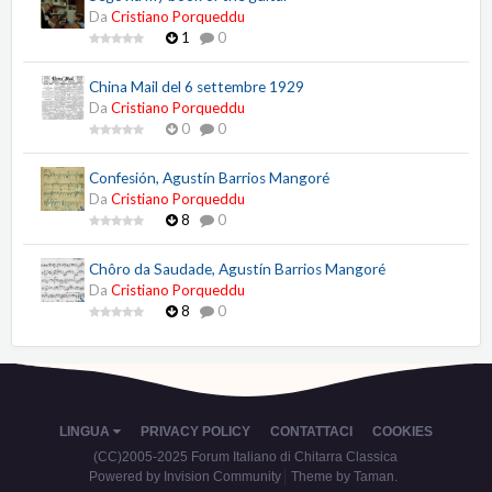
Da
Cristiano Porqueddu
1
0
China Mail del 6 settembre 1929
Da
Cristiano Porqueddu
0
0
Confesión, Agustín Barrios Mangoré
Da
Cristiano Porqueddu
8
0
Chôro da Saudade, Agustín Barrios Mangoré
Da
Cristiano Porqueddu
8
0
LINGUA
PRIVACY POLICY
CONTATTACI
COOKIES
(CC)2005-2025 Forum Italiano di Chitarra Classica
Powered by Invision Community
Theme by Taman.