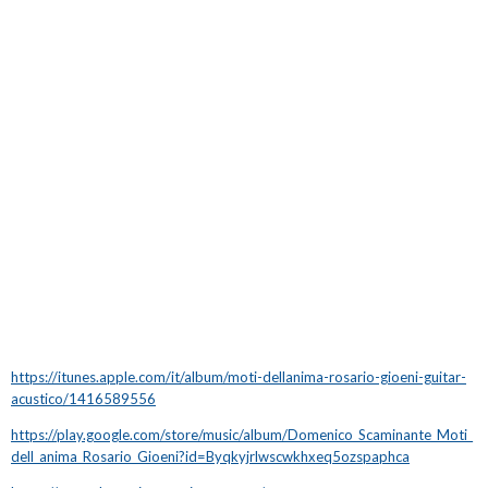
https://itunes.apple.com/it/album/moti-dellanima-rosario-gioeni-guitar-
acustico/1416589556
https://play.google.com/store/music/album/Domenico_Scaminante_Moti_
dell_anima_Rosario_Gioeni?id=Byqkyjrlwscwkhxeq5ozspaphca