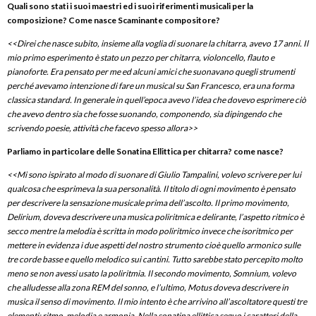
Quali sono stati i suoi maestri ed i suoi riferimenti musicali per la
composizione? Come nasce Scaminante compositore?
<<Direi che nasce subito, insieme alla voglia di suonare la chitarra, avevo 17 anni. Il
mio primo esperimento è stato un pezzo per chitarra, violoncello, flauto e
pianoforte. Era pensato per me ed alcuni amici che suonavano quegli strumenti
perché avevamo intenzione di fare un musical su San Francesco, era una forma
classica standard. In generale in quell’epoca avevo l’idea che dovevo esprimere ciò
che avevo dentro sia che fosse suonando, componendo, sia dipingendo che
scrivendo poesie, attività che facevo spesso allora>>
Parliamo in particolare delle Sonatina Ellittica per chitarra? come nasce?
<<Mi sono ispirato al modo di suonare di Giulio Tampalini, volevo scrivere per lui
qualcosa che esprimeva la sua personalità. Il titolo di ogni movimento è pensato
per descrivere la sensazione musicale prima dell’ascolto. Il primo movimento,
Delirium, doveva descrivere una musica poliritmica e delirante, l’aspetto ritmico è
secco mentre la melodia è scritta in modo poliritmico invece che isoritmico per
mettere in evidenza i due aspetti del nostro strumento cioè quello armonico sulle
tre corde basse e quello melodico sui cantini. Tutto sarebbe stato percepito molto
meno se non avessi usato la poliritmia. Il secondo movimento, Somnium, volevo
che alludesse alla zona REM del sonno, e l’ultimo, Motus doveva descrivere in
musica il senso di movimento. Il mio intento è che arrivino all’ascoltatore questi tre
elementi: ritmo, melodia e armonia. Nella sonatina ellittica seguo i caratteri della