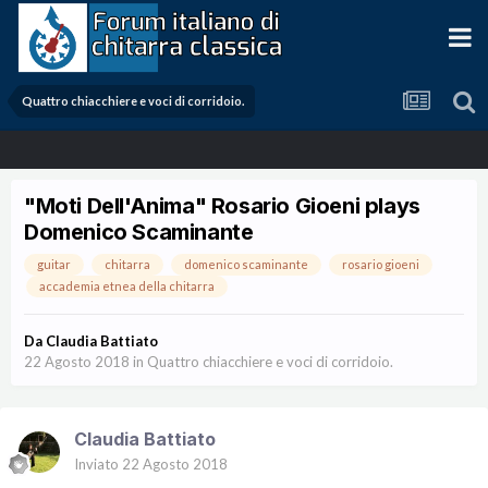
Quattro chiacchiere e voci di corridoio.
"Moti Dell'Anima" Rosario Gioeni plays
Domenico Scaminante
guitar
chitarra
domenico scaminante
rosario gioeni
accademia etnea della chitarra
Da
Claudia Battiato
22 Agosto 2018
in
Quattro chiacchiere e voci di corridoio.
Claudia Battiato
Inviato
22 Agosto 2018