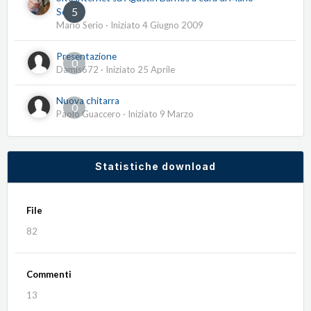
5
Serio
Mario Serio
· Iniziato
4 Giugno 2009
Presentazione
0
Damis672
· Iniziato
25 Aprile
Nuova chitarra
0
Paolo Guaccero
· Iniziato
9 Marzo
Statistiche download
File
82
Commenti
13