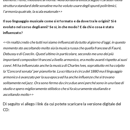
struttura standard delle sonatine ma ho voluto usare degli spunti poliritmici,
l’armonia quatrale, la scala esatonale>>
Il suo linguaggio musicale come si è formato e da dove tra le origini? Si è
evoluto nel corso degli anni? Se sì, in che modo? E da chi e cosa è stato
influenzato?
<<In realtà credo che tutti noi siamo influenzati da tutto al giorno d’oggi, in questo
momento sto ascoltando molto sia la musica russa che quella francese di Faurè,
Debussy e di Coeclin. Quest’ultimo in particolare, secondo me uno dei più
importanti compositori francesi a livello armonico, era molto avanti rispetto ai suoi
coevi. Mi ha influenzato anche la musica di Charles Ives, soprattutto mi ha colpito
la “Concord sonata” per pianoforte. La scrittura è circa del 1880 ma il linguaggio
armonico è avanzato per la sua epoca ed ha anche influenze che si trovano
solitamente nel jazz. Ora sono fermo da circa due anni perché sono in una fase di
studio e spero miglioramento stilistico che si fa sicuramente studiando e
ascoltando molto>>
Di seguito vi allego i link da cui potete scaricare la versione digitale del
CD: