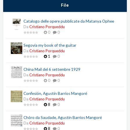
File
Catalogo delle opere pubblicate da Matanya Ophee
Da
Cristiano Porqueddu
0
0
Segovia my book of the guitar
Da
Cristiano Porqueddu
1
0
China Mail del 6 settembre 1929
Da
Cristiano Porqueddu
0
0
Confesión, Agustín Barrios Mangoré
Da
Cristiano Porqueddu
8
0
Chôro da Saudade, Agustín Barrios Mangoré
Da
Cristiano Porqueddu
8
0