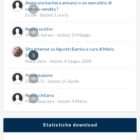
Avete una bacheca annunci o un mercatino di
0
compra-vendita ?
Ercole
· Iniziato
1 ora fa
Nuovo iscritto
0
Vittorio Aprato
· Iniziato
10 Maggio
Sito internet su Agustín Barrios a cura di Mario
5
Serio
Mario Serio
· Iniziato
4 Giugno 2009
Presentazione
0
Damis672
· Iniziato
25 Aprile
Nuova chitarra
0
Paolo Guaccero
· Iniziato
9 Marzo
Statistiche download