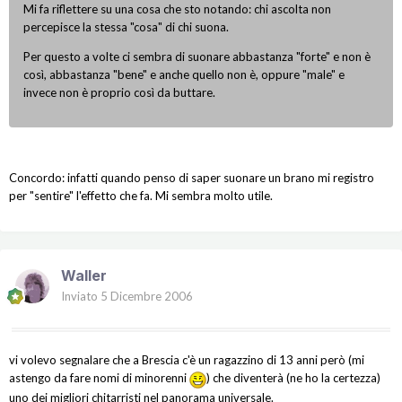
Mi fa riflettere su una cosa che sto notando: chi ascolta non
percepisce la stessa "cosa" di chi suona.
Per questo a volte ci sembra di suonare abbastanza "forte" e non è
così, abbastanza "bene" e anche quello non è, oppure "male" e
invece non è proprio così da buttare.
Concordo: infatti quando penso di saper suonare un brano mi registro
per "sentire" l'effetto che fa. Mi sembra molto utile.
Waller
Inviato
5 Dicembre 2006
vi volevo segnalare che a Brescia c'è un ragazzino di 13 anni però (mi
astengo da fare nomi di minorenni
) che diventerà (ne ho la certezza)
uno dei migliori chitarristi nel panorama universale.