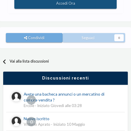
Accedi Ora
Condividi
Seguaci
0
Vai alla lista discussioni
Discussioni recenti
Avete una bacheca annunci o un mercatino di
0
compra-vendita ?
Ercole
· Iniziato
Giovedì alle 03:28
Nuovo iscritto
0
Vittorio Aprato
· Iniziato
10 Maggio