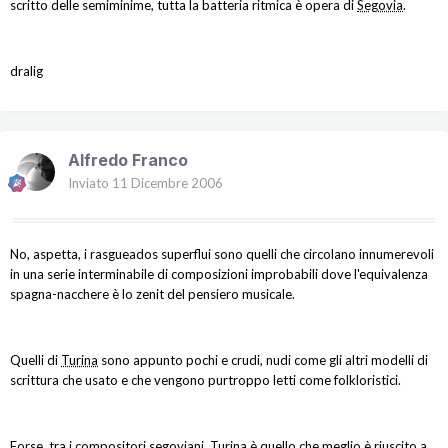
scritto delle semiminime, tutta la batteria ritmica è opera di
Segovia
.
dralig
Alfredo Franco
Inviato
11 Dicembre 2006
No, aspetta, i rasgueados superflui sono quelli che circolano innumerevoli
in una serie interminabile di composizioni improbabili dove l'equivalenza
spagna-nacchere è lo zenit del pensiero musicale.
Quelli di
Turina
sono appunto pochi e crudi, nudi come gli altri modelli di
scrittura che usato e che vengono purtroppo letti come folkloristici.
Forse, tra i compositori segoviani,
Turina
è quello che meglio è riuscito a