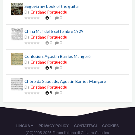
Segovia my book of the guitar
Da
Cristiano Porqueddu
1
0
China Mail del 6 settembre 1929
Da
Cristiano Porqueddu
0
0
Confesión, Agustín Barrios Mangoré
Da
Cristiano Porqueddu
8
0
Chôro da Saudade, Agustín Barrios Mangoré
Da
Cristiano Porqueddu
8
0
LINGUA
PRIVACY POLICY
CONTATTACI
COOKIES
(CC)2005-2025 Forum Italiano di Chitarra Classica