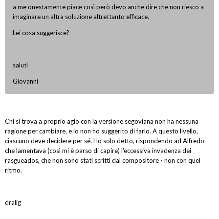
a me onestamente piace così però devo anche dire che non riesco a
imaginare un altra soluzione altrettanto efficace.
Lei cosa suggerisce?
saluti
Giovanni
Chi si trova a proprio agio con la versione segoviana non ha nessuna
ragione per cambiare, e io non ho suggerito di farlo. A questo livello,
ciascuno deve decidere per sé. Ho solo detto, rispondendo ad Alfredo
che lamentava (così mi è parso di capire) l'eccessiva invadenza dei
rasgueados, che non sono stati scritti dal compositore - non con quel
ritmo.
dralig