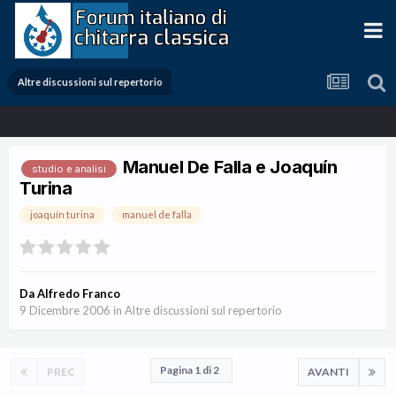
Altre discussioni sul repertorio
Manuel De Falla e Joaquín
studio e analisi
Turina
joaquín turina
manuel de falla
Da
Alfredo Franco
9 Dicembre 2006
in
Altre discussioni sul repertorio
Pagina 1 di 2
PREC
AVANTI