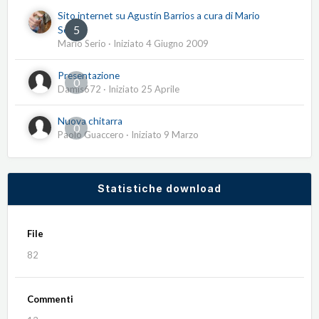
Sito internet su Agustín Barrios a cura di Mario
5
Serio
Mario Serio
· Iniziato
4 Giugno 2009
Presentazione
0
Damis672
· Iniziato
25 Aprile
Nuova chitarra
0
Paolo Guaccero
· Iniziato
9 Marzo
Statistiche download
File
82
Commenti