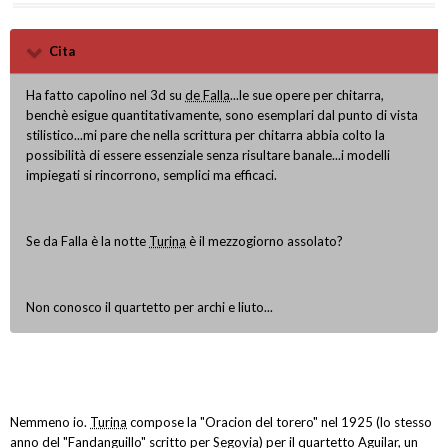
Cita
Ha fatto capolino nel 3d su
de Falla
...le sue opere per chitarra,
benchè esigue quantitativamente, sono esemplari dal punto di vista
stilistico...mi pare che nella scrittura per chitarra abbia colto la
possibilità di essere essenziale senza risultare banale...i modelli
impiegati si rincorrono, semplici ma efficaci.
Se da Falla è la notte
Turina
è il mezzogiorno assolato?
Non conosco il quartetto per archi e liuto...
Nemmeno io.
Turina
compose la "Oracion del torero" nel 1925 (lo stesso
anno del "Fandanguillo" scritto per
Segovia
) per il quartetto Aguilar, un