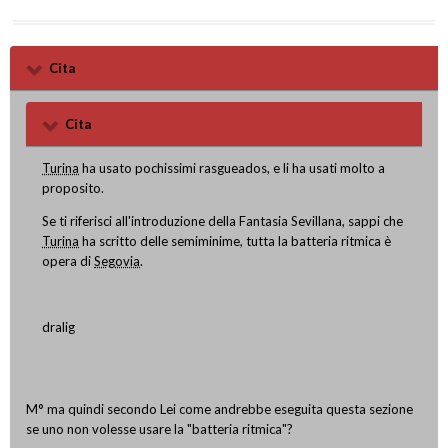
Cita
Cita
Turina
ha usato pochissimi rasgueados, e li ha usati molto a
proposito.
Se ti riferisci all'introduzione della Fantasia Sevillana, sappi che
Turina
ha scritto delle semiminime, tutta la batteria ritmica è
opera di
Segovia
.
dralig
M° ma quindi secondo Lei come andrebbe eseguita questa sezione
se uno non volesse usare la "batteria ritmica"?