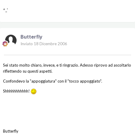
^_'
Butterfly
Inviato
18 Dicembre 2006
Sei stato molto chiaro, invece, e ti ringrazio. Adesso riprovo ad ascoltarlo
riflettendo su questi aspetti.
Confondevo la "appoggiatura" con il "tocco appoggiato".
Shhhhhhhhhhh!
Butterfly