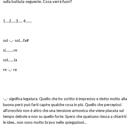
sulla battuta seguente. Cosa verrà fuori?
1....2.....3..... 4.......
sol -.,.- sol....fa#
si.........re
sol.......la
re -.,.- re
-.,.- significa legatura. Quello che ho scritto è impreciso e detto molto alla
buona però può farti capire qualche cosa in più. Quello che percepisci
all'orecchio non è altro che una tensione armonica che viene placata sul
tempo debole e non su quello forte. Spero che qualcuno riesca a chiarirti
le idee.. non sono molto bravo nelle spiegazioni...