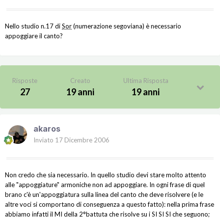
Nello studio n.17 di
Sor
(numerazione segoviana) è necessario
appoggiare il canto?
Risposte
Creato
Ultima Risposta
27
19 anni
19 anni
akaros
Inviato
17 Dicembre 2006
Non credo che sia necessario. In quello studio devi stare molto attento
alle "appoggiature" armoniche non ad appoggiare. In ogni frase di quel
brano c'è un'appoggiatura sulla linea del canto che deve risolvere (e le
altre voci si comportano di conseguenza a questo fatto): nella prima frase
abbiamo infatti il MI della 2°battuta che risolve su i SI SI SI che seguono;