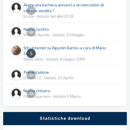
Avete una bacheca annunci o un mercatino di
0
compra-vendita ?
Ercole
· Iniziato
Ieri alle 03:28
Nuovo iscritto
0
Vittorio Aprato
· Iniziato
10 Maggio
Sito internet su Agustín Barrios a cura di Mario
5
Serio
Mario Serio
· Iniziato
4 Giugno 2009
Presentazione
0
Damis672
· Iniziato
25 Aprile
Nuova chitarra
0
Paolo Guaccero
· Iniziato
9 Marzo
Statistiche download