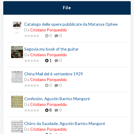
File
Catalogo delle opere pubblicate da Matanya Ophee
Da
Cristiano Porqueddu
0
0
Segovia my book of the guitar
Da
Cristiano Porqueddu
1
0
China Mail del 6 settembre 1929
Da
Cristiano Porqueddu
0
0
Confesión, Agustín Barrios Mangoré
Da
Cristiano Porqueddu
8
0
Chôro da Saudade, Agustín Barrios Mangoré
Da
Cristiano Porqueddu