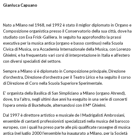
Gianluca Capuano
Nato a Milano nel 1968, nel 1992 è stato il miglior diplomato in Organo e
Composizione organistica presso il Conservatorio della sua città, dove ha
studiato con Eva Frick-GalIiera. In seguito ha approfondito la prassi
esecutiva per la musica antica (organo e basso continuo) nella Scuola
Civica di Musica, ora Accademia Internazionale della Musica, con Lorenzo
Ghielmi, e ha frequentato vari corsi di interpretazione in Italia e all’estero
con diversi specialisti del settore.
Sempre a Milano si è diplomato in Composizione principale, Direzione
d’orchestra, Direzione d’orchestra per il Teatro Lirico e ha seguito il corso
di Direzione di Coro nella Scuola Superiore Sperimentale.
E’ organista della Basilica di San Simpliciano a Milano (organo Ahrend),
dove, tra l’altro, negli ultimi due anni ha eseguito in una serie di concerti
l’opera omnia di Buxtehude, alternandosi con il M° Ghielmi.
Dal 1997 è direttore artistico e musicale de I Madrigalisti Ambrosiani,
ensemble di cantanti professionisti specializzati nella musica del barocco
europeo, con i quali ha preso parte alle più qualificate rassegne di musica
antica (nel luglio 2000 l’ensemble ha inaugurato a Milano, per la Società