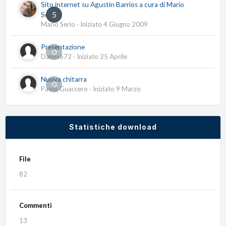
Sito internet su Agustín Barrios a cura di Mario
5
Serio
Mario Serio
· Iniziato
4 Giugno 2009
Presentazione
0
Damis672
· Iniziato
25 Aprile
Nuova chitarra
0
Paolo Guaccero
· Iniziato
9 Marzo
Statistiche download
File
82
Commenti
13