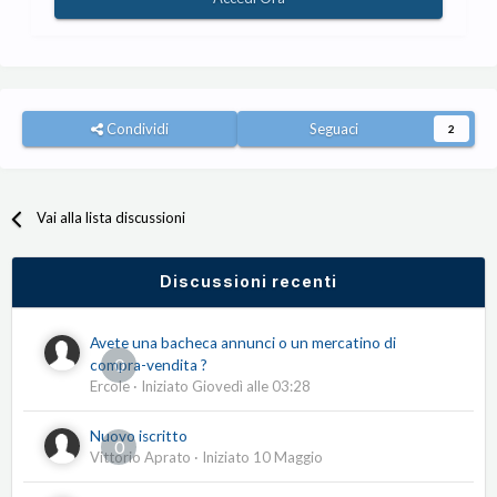
Condividi
Seguaci
2
Vai alla lista discussioni
Discussioni recenti
Avete una bacheca annunci o un mercatino di
0
compra-vendita ?
Ercole
· Iniziato
Giovedì alle 03:28
Nuovo iscritto
0
Vittorio Aprato
· Iniziato
10 Maggio