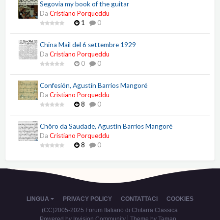
Segovia my book of the guitar
Da
Cristiano Porqueddu
1
0
China Mail del 6 settembre 1929
Da
Cristiano Porqueddu
0
0
Confesión, Agustín Barrios Mangoré
Da
Cristiano Porqueddu
8
0
Chôro da Saudade, Agustín Barrios Mangoré
Da
Cristiano Porqueddu
8
0
LINGUA
PRIVACY POLICY
CONTATTACI
COOKIES
(CC)2005-2025 Forum Italiano di Chitarra Classica
Powered by Invision Community
Theme by Taman.