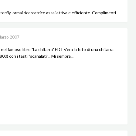
rfly, ormai ricercatrice assai attiva e efficiente. Complimenti.
Marzo 2007
nel famoso libro "La chitarra" EDT v'era la foto di una chitarra
800) con i tasti "scanalati"... Mi sembra...