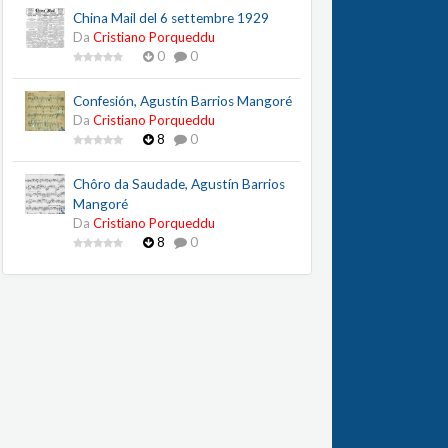
China Mail del 6 settembre 1929
Da
Cristiano Porqueddu
0
0
Confesión, Agustín Barrios Mangoré
Da
Cristiano Porqueddu
8
0
Chôro da Saudade, Agustín Barrios
Mangoré
Da
Cristiano Porqueddu
8
0