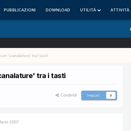
PUBBLICAZIONI
DOWNLOAD
UTILITÀ
ATTIVITÀ
con 'scanalature' tra i tasti
analature' tra i tasti
Condividi
Seguaci
3
Marzo 2007