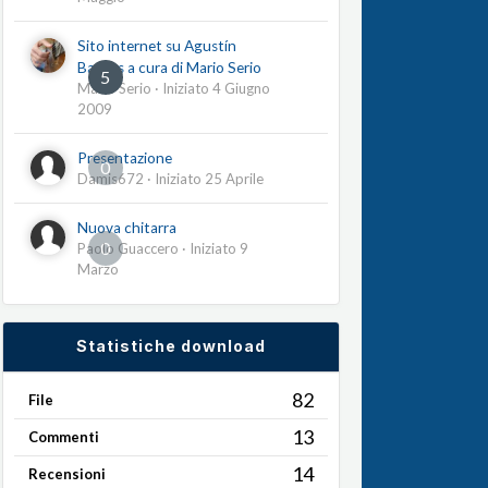
Sito internet su Agustín
Barrios a cura di Mario Serio
5
Mario Serio
· Iniziato
4 Giugno
2009
Presentazione
0
Damis672
· Iniziato
25 Aprile
Nuova chitarra
0
Paolo Guaccero
· Iniziato
9
Marzo
Statistiche download
82
File
13
Commenti
14
Recensioni