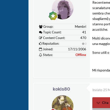
Recentement
scanalature 
sembra che 
sbagliarmi) 
stanno port
Group:
Membri
acustiche.
Topic Count:
41
Content Count:
470
Molti dicon
Reputation:
una maggior
0
Joined:
17/11/2006
Sono utili o
Status:
Offline
Mi risponda
kokis80
Inviato
25 
Cita