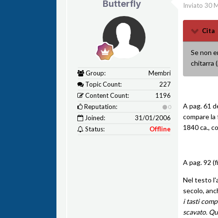
Butterfly
Inviato
30 
Cita
Se non er
chitarra (
Group:
Membri
Topic Count:
227
Content Count:
1196
A pag. 61 de
Reputation:
0
compare la f
Joined:
31/01/2006
1840 ca., c
Status:
Offline
A pag. 92 (f
Nel testo l'
secolo, anc
i tasti comp
scavato. Qu