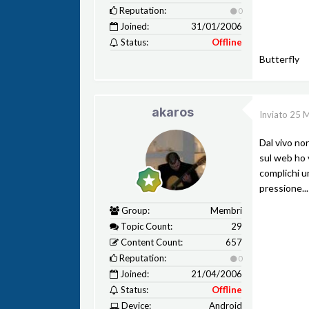
Reputation:
0
Joined:
31/01/2006
Status:
Offline
Butterfly
akaros
Inviato
25 
Dal vivo non
sul web ho 
complichi un
pressione...
Group:
Membri
Topic Count:
29
Content Count:
657
Reputation:
0
Joined:
21/04/2006
Status:
Offline
Device:
Android