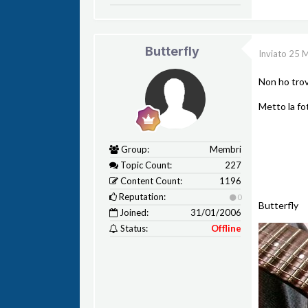
Butterfly
Inviato
25 
Non ho trov
Metto la fot
Group:
Membri
Topic Count:
227
Content Count:
1196
Reputation:
0
Butterfly
Joined:
31/01/2006
Status:
Offline