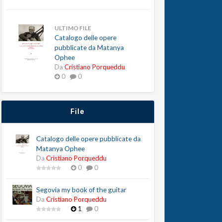
ULTIMO FILE
Catalogo delle opere
pubblicate da Matanya
Ophee
Da
Cristiano Porqueddu
0
0
File
Catalogo delle opere pubblicate da
Matanya Ophee
Da
Cristiano Porqueddu
0
0
Segovia my book of the guitar
Da
Cristiano Porqueddu
1
0