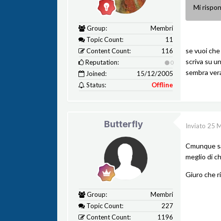
Mi rispon
Group:
Membri
Topic Count:
11
se vuoi che
Content Count:
116
scriva su u
Reputation:
0
sembra ver
Joined:
15/12/2005
Status:
Offline
Butterfly
Inviato
25 
Cmunque sar
meglio di ch
Giuro che ri
Group:
Membri
Topic Count:
227
Content Count:
1196