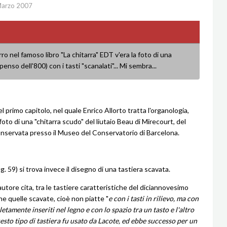
Marzo 2007
ro nel famoso libro "La chitarra" EDT v'era la foto di una
penso dell'800) con i tasti "scanalati"... Mi sembra...
l primo capitolo, nel quale Enrico Allorto tratta l'organologia,
oto di una "chitarra scudo" del liutaio Beau di Mirecourt, del
onservata presso il Museo del Conservatorio di Barcelona.
ig. 59) si trova invece il disegno di una tastiera scavata.
autore cita, tra le tastiere caratteristiche del diciannovesimo
he quelle scavate, cioè non piatte "
e con i tasti in rilievo, ma con
letamente inseriti nel legno e con lo spazio tra un tasto e l'altro
esto tipo di tastiera fu usato da Lacote, ed ebbe successo per un