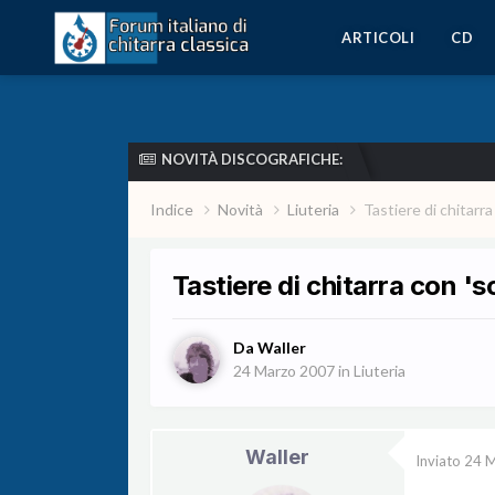
ARTICOLI
CD
NOVITÀ DISCOGRAFICHE:
Indice
Novità
Liuteria
Tastiere di chitarra 
Tastiere di chitarra con 'sc
Da
Waller
24 Marzo 2007
in
Liuteria
Waller
Inviato
24 