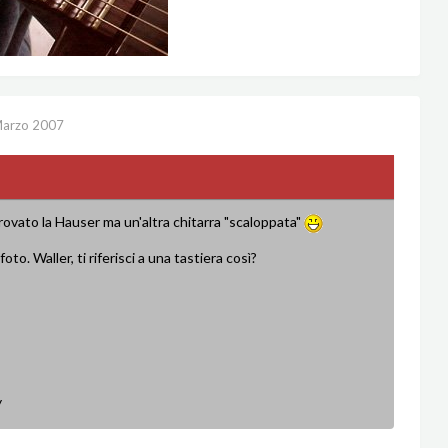
Marzo 2007
ovato la Hauser ma un'altra chitarra "scaloppata"
oto. Waller, ti riferisci a una tastiera così?
y