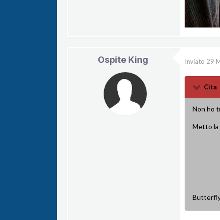
Ospite King
Inviato
29 
Cita
Non ho tr
Metto la f
Butterfl