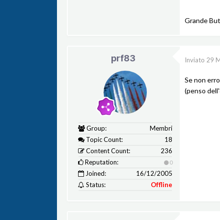
Grande Butte
prf83
Inviato
29 
Se non erro 
(penso dell'
Group:
Membri
Topic Count:
18
Content Count:
236
Reputation:
0
Joined:
16/12/2005
Status:
Offline