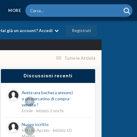
MORE
Registrati
Hai già un account? Accedi
Tutte le Attività
Discussioni recenti
Avete una bacheca annunci
o un mercatino di compra-
0
vendita ?
Ercole
· Iniziato
2 ore fa
Nuovo iscritto
0
Vittorio Aprato
· Iniziato
10
Maggio