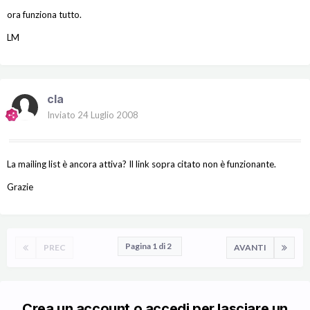
ora funziona tutto.
LM
cla
Inviato
24 Luglio 2008
La mailing list è ancora attiva? Il link sopra citato non è funzionante.
Grazie
Pagina 1 di 2
PREC
AVANTI
Crea un account o accedi per lasciare un