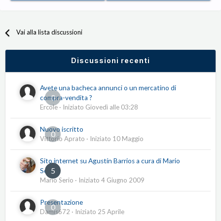
Vai alla lista discussioni
Discussioni recenti
Avete una bacheca annunci o un mercatino di
0
compra-vendita ?
Ercole
· Iniziato
Giovedì alle 03:28
Nuovo iscritto
0
Vittorio Aprato
· Iniziato
10 Maggio
Sito internet su Agustín Barrios a cura di Mario
5
Serio
Mario Serio
· Iniziato
4 Giugno 2009
Presentazione
0
Damis672
· Iniziato
25 Aprile