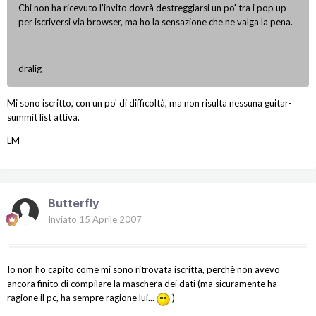
Chi non ha ricevuto l'invito dovrà destreggiarsi un po' tra i pop up
per iscriversi via browser, ma ho la sensazione che ne valga la pena.
dralig
Mi sono iscritto, con un po' di difficoltà, ma non risulta nessuna guitar-
summit list attiva.
LM
Butterfly
Inviato
15 Aprile 2007
Io non ho capito come mi sono ritrovata iscritta, perchè non avevo
ancora finito di compilare la maschera dei dati (ma sicuramente ha
ragione il pc, ha sempre ragione lui...
)