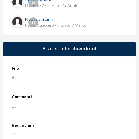
0
Damis672
· Iniziato
25 Aprile
Nuova chitarra
0
Paolo Guaccero
· Iniziato
9 Marzo
Statistiche download
File
82
Commenti
13
Recensioni
14