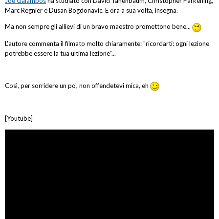
Joe Galambos
ha studiato con David Tanenbaum, Christopher Parkening,
Marc Regnier e Dusan Bogdonavic. E ora a sua volta, insegna.
Ma non sempre gli allievi di un bravo maestro promettono bene...
L'autore commenta il filmato molto chiaramente: "ricordarti: ogni lezione
potrebbe essere la tua ultima lezione"...
Così, per sorridere un po', non offendetevi mica, eh
[Youtube]