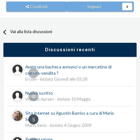
Condividi
Seguaci
3
Vai alla lista discussioni
Discussioni recenti
Avete una bacheca annunci o un mercatino di
0
compra-vendita ?
Ercole
· Iniziato
Giovedì alle 03:28
Nuovo iscritto
0
Vittorio Aprato
· Iniziato
10 Maggio
Sito internet su Agustín Barrios a cura di Mario
5
Serio
Mario Serio
· Iniziato
4 Giugno 2009
Presentazione