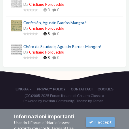
Da
Cristiano Porqueddu
0
0
Confesión, Agustín Barrios Mangoré
Da
Cristiano Porqueddu
8
0
Chôro da Saudade, Agustín Barrios Mangoré
Da
Cristiano Porqueddu
8
0
LINGUA
PRIVACY POLICY
CONTATTACI
COOKIES
(CC)2005-2025 Forum Italiano di Chitarra Classica
Powered by Invision Community
Theme by Taman.
Informazioni importanti
I accept
Usando il Forum dichiari di essere
d'accordo con i nostri
Terms of Use
.