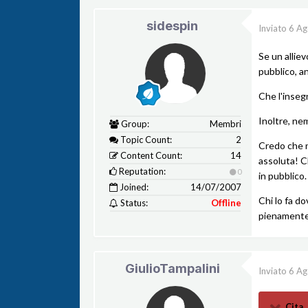
sidespin
Inviato
6 Ag
Se un allie
pubblico, a
Che l'inseg
Inoltre, ne
Group:
Membri
Topic Count:
2
Credo che n
Content Count:
14
assoluta! C
Reputation:
0
in pubblico.
Joined:
14/07/2007
Chi lo fa do
Status:
Offline
pienamente
GiulioTampalini
Inviato
6 Ag
Cita