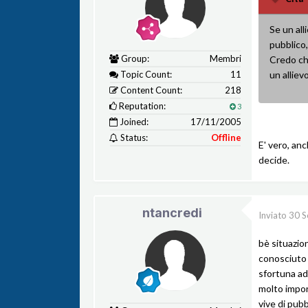
Se un al
pubblico,
Group:
Membri
Credo ch
Topic Count:
11
un alliev
Content Count:
218
Reputation:
3
Joined:
17/11/2005
Status:
Offline
E' vero, anc
decide.
ntancredi
Inviato
30 S
bè situazio
conosciuto 
sfortuna ad
molto import
vive di pubb