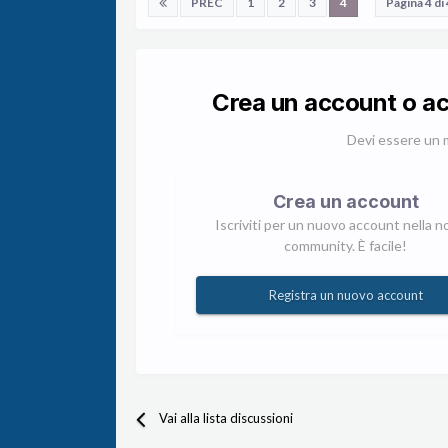
PREC
1
2
3
4
Pagina 4 di
Crea un account o a
Devi essere un 
Crea un account
Iscriviti per un nuovo account nella n
community. È facile!
Registra un nuovo account
Vai alla lista discussioni