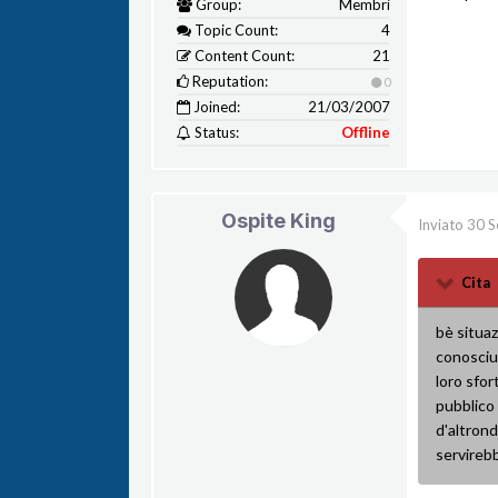
Group:
Membri
Topic Count:
4
Content Count:
21
Reputation:
0
Joined:
21/03/2007
Status:
Offline
Ospite King
Inviato
30 S
Cita
bè situaz
conosciut
loro sfor
pubblico 
d'altrond
servirebb