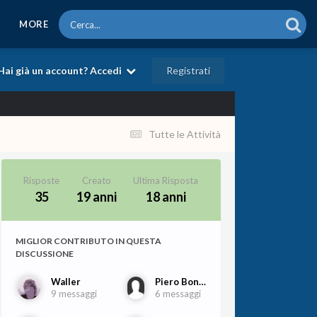
MORE
Registrati
Hai già un account? Accedi
Tutte le Attività
Risposte
Creato
Ultima Risposta
35
19 anni
18 anni
MIGLIOR CONTRIBUTO IN QUESTA
DISCUSSIONE
Waller
Piero Bonaguri
9 messaggi
6 messaggi