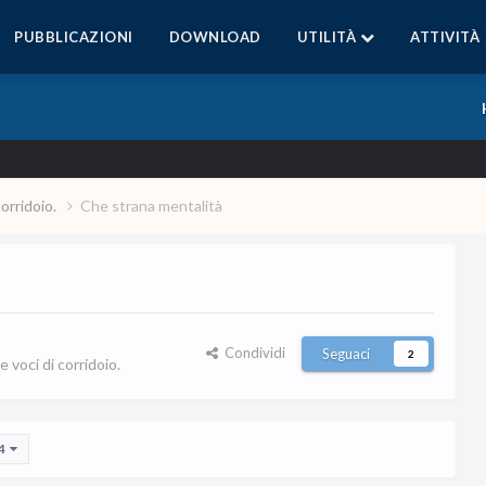
PUBBLICAZIONI
DOWNLOAD
UTILITÀ
ATTIVITÀ
corridoio.
Che strana mentalità
Condividi
Seguaci
2
 voci di corridoio.
 4