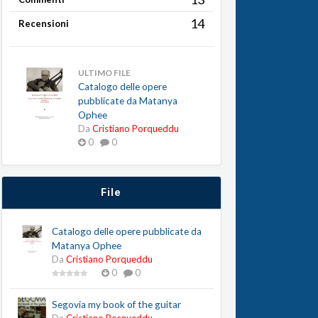
14
Recensioni
ULTIMO FILE
Catalogo delle opere
pubblicate da Matanya
Ophee
Da
Cristiano Porqueddu
0
0
File
Catalogo delle opere pubblicate da
Matanya Ophee
Da
Cristiano Porqueddu
0
0
Segovia my book of the guitar