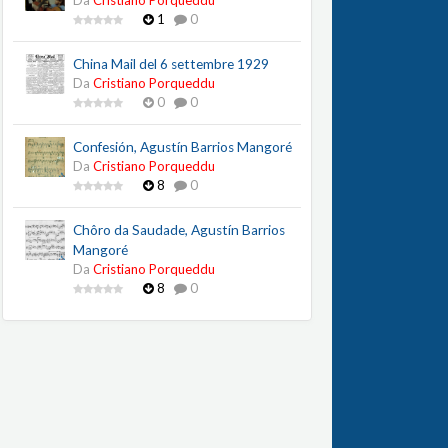
Da
Cristiano Porqueddu
1
0
China Mail del 6 settembre 1929
Da
Cristiano Porqueddu
0
0
Confesión, Agustín Barrios Mangoré
Da
Cristiano Porqueddu
8
0
Chôro da Saudade, Agustín Barrios
Mangoré
Da
Cristiano Porqueddu
8
0