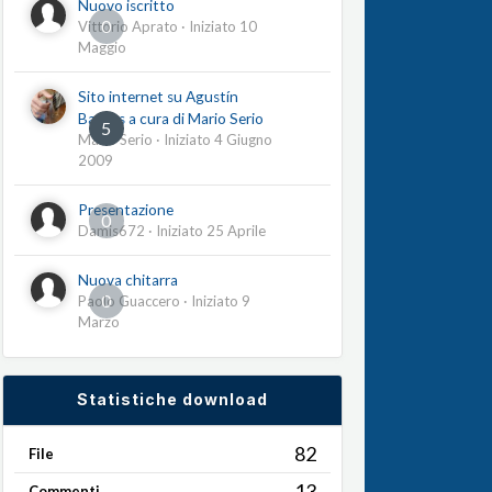
Nuovo iscritto
0
Vittorio Aprato
· Iniziato
10
Maggio
Sito internet su Agustín
Barrios a cura di Mario Serio
5
Mario Serio
· Iniziato
4 Giugno
2009
Presentazione
0
Damis672
· Iniziato
25 Aprile
Nuova chitarra
0
Paolo Guaccero
· Iniziato
9
Marzo
Statistiche download
82
File
13
Commenti