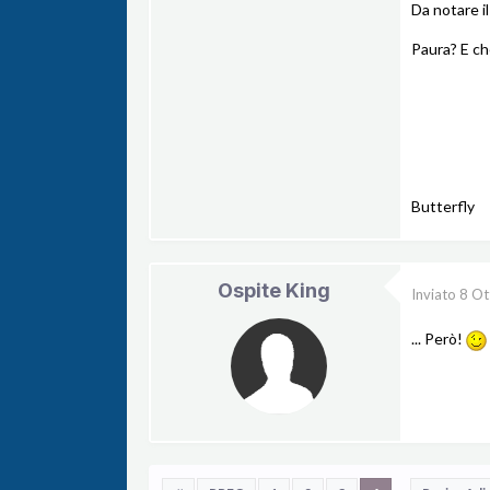
Da notare il
Paura? E ch
Butterfly
Ospite King
Inviato
8 Ot
... Però!