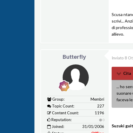
Scusa ntanc
scrivi... An
di professi
allievo.
Butterfly
Inviato
8 Ot
Cita
... ho se
suonare u
Group:
Membri
faceva le
Topic Count:
227
Content Count:
1196
Reputation:
0
Suzuki guit
Joined:
31/01/2006