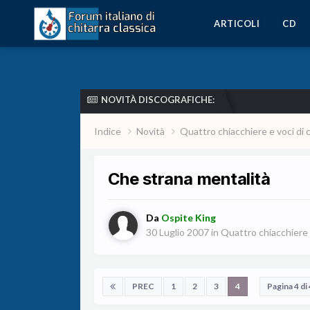
ARTICOLI
CD
NOVITÀ DISCOGRAFICHE:
Indice
Novità
Quattro chiacchiere e voci di 
Che strana mentalità
Da
Ospite King
30 Luglio 2007
in
Quattro chiacchiere e
PREC
1
2
3
4
Pagina 4 di