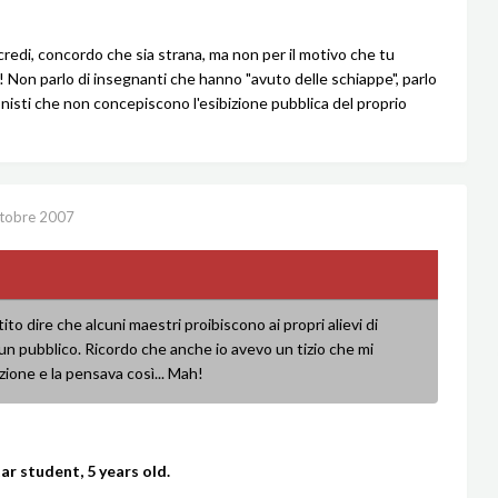
redi, concordo che sia strana, ma non per il motivo che tu
zi! Non parlo di insegnanti che hanno "avuto delle schiappe", parlo
onisti che non concepiscono l'esibizione pubblica del proprio
tobre 2007
ntito dire che alcuni maestri proibiscono ai propri alievi di
n pubblico. Ricordo che anche io avevo un tizio che mi
zione e la pensava così... Mah!
ar student, 5 years old.