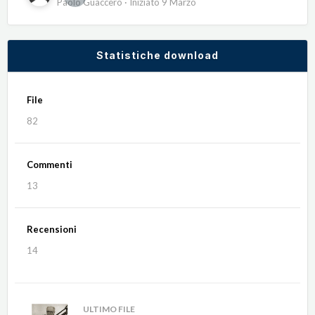
Paolo Guaccero
· Iniziato
9 Marzo
Statistiche download
File
82
Commenti
13
Recensioni
14
ULTIMO FILE