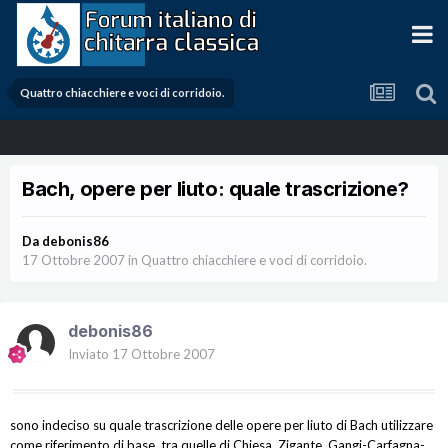
Quattro chiacchiere e voci di corridoio.
Bach, opere per liuto: quale trascrizione?
Da
debonis86
17 Ottobre 2007
in
Quattro chiacchiere e voci di corridoio.
debonis86
Inviato
17 Ottobre 2007
sono indeciso su quale trascrizione delle opere per liuto di Bach utilizzare
come riferimento di base, tra quelle di Chiesa, Zigante, Gangi-Carfagna-