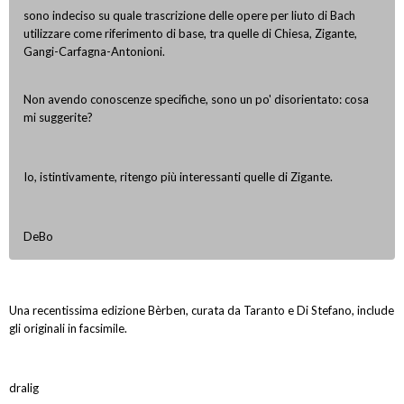
sono indeciso su quale trascrizione delle opere per liuto di Bach
utilizzare come riferimento di base, tra quelle di Chiesa, Zigante,
Gangi-Carfagna-Antonioni.
Non avendo conoscenze specifiche, sono un po' disorientato: cosa
mi suggerite?
Io, istintivamente, ritengo più interessanti quelle di Zigante.
DeBo
Una recentissima edizione Bèrben, curata da Taranto e Di Stefano, include
gli originali in facsimile.
dralig