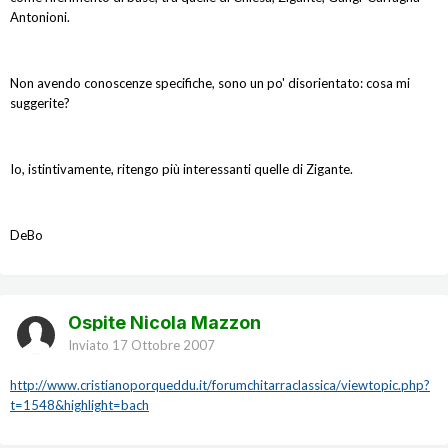
Antonioni.
Non avendo conoscenze specifiche, sono un po' disorientato: cosa mi
suggerite?
Io, istintivamente, ritengo più interessanti quelle di Zigante.
DeBo
Ospite Nicola Mazzon
Inviato
17 Ottobre 2007
http://www.cristianoporqueddu.it/forumchitarraclassica/viewtopic.php?
t=1548&highlight=bach