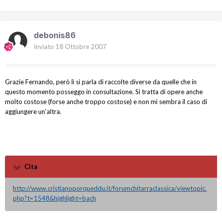
debonis86
Inviato
18 Ottobre 2007
Grazie Fernando, però lì si parla di raccolte diverse da quelle che in
questo momento posseggo in consultazione. Si tratta di opere anche
molto costose (forse anche troppo costose) e non mi sembra il caso di
aggiungere un'altra.
Cita
http://www.cristianoporqueddu.it/forumchitarraclassica/viewtopic.
php?t=1548&highlight=bach