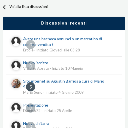
Vai alla lista discussioni
Discussioni recenti
Avete una bacheca annunci o un mercatino di
0
compra-vendita ?
Ercole
· Iniziato
Giovedì alle 03:28
Nuovo iscritto
0
Vittorio Aprato
· Iniziato
10 Maggio
Sito internet su Agustín Barrios a cura di Mario
5
Serio
Mario Serio
· Iniziato
4 Giugno 2009
Presentazione
0
Damis672
· Iniziato
25 Aprile
Nuova chitarra
0