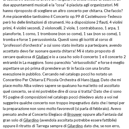
due appuntamenti musicali e la "cosa" è piaciuta agli organizzatori. Mi
hanno riproposto di scegliere un altro concerto per chitarra. Che faccio?
A me piacerebbe tantissimo il Concerto op.99 di Castelnuovo-Tedesco
però ho delle limitazioni di strumenti. Ho a disposizione 2 flauti, 4 violini
primi, 4 violini secondi, 2 violoncelli, 2 viole, 1 contrabbasso, 1 arpa, 1
pianoforte, 1 corno, 1 trombone (non so come), 1 sax (non so come), 1
tromba e forse 1 percussionista. Questi sono gli iscritti al corso di
"professori d'orchestra" a cui sono stato invitato a partecipare, avendo
accettato devo far suonare questa chitarra! Mi è stato proposto di
cercare qualcosa di
Giuliani
e io a casa ho solo il concerto 1 e il concerto 2
entrambi in La maggiore. Sono parecchio "virtuosolistici" e forse è meglio
aspettare un pò prima di prendere un tir in faccia con una brutta
esecuzione in pubblico. Cercando nel catalogo pocci ho notato un
Concertino Per Chitarra E Piccola Orchestra di Hans
Haug
. Dato che mi
piace molto Alba volevo sapere se qualcuno ha mai letto od ascoltato
quel concerto, se si mi potrebbe dire di cosa si tratta? Dato che ci sono
95 pagine di composizioni nel catalogo pocci chiedevo aiuto a voi nel
suggerire qualche concerto non troppo impegnativo dato che i tempi per
la preparazione non sono molto favorevoli (si parla di febbraio). Avevo
pensato anche al Concerto Elegiaco di
Brouwer
oppure alla Fantasia dal
gran solo di
Gilardino
(avendola ascoltata potrebbe essere fattibile)
oppure il ritratto di Tarrega sempre di
Gilardino
dato che, se non erro,