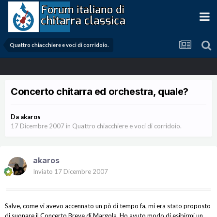
Quattro chiacchiere e voci di corridoio.
Concerto chitarra ed orchestra, quale?
Da
akaros
17 Dicembre 2007
in
Quattro chiacchiere e voci di corridoio.
akaros
Inviato
17 Dicembre 2007
Salve, come vi avevo accennato un pò di tempo fa, mi era stato proposto
di suonare il Concerto Breve di Margola. Ho avuto modo di esibirmi un