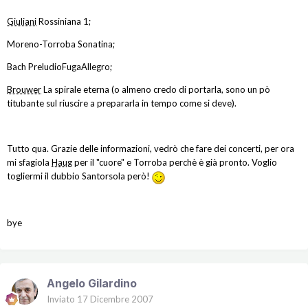
Giuliani
Rossiniana 1;
Moreno-Torroba Sonatina;
Bach PreludioFugaAllegro;
Brouwer
La spirale eterna (o almeno credo di portarla, sono un pò
titubante sul riuscire a prepararla in tempo come si deve).
Tutto qua. Grazie delle informazioni, vedrò che fare dei concerti, per ora
mi sfagiola
Haug
per il "cuore" e Torroba perchè è già pronto. Voglio
togliermi il dubbio Santorsola però!
bye
Angelo Gilardino
Inviato
17 Dicembre 2007