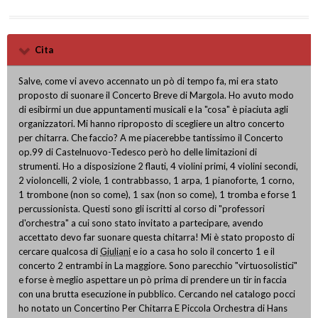
Cita
Salve, come vi avevo accennato un pò di tempo fa, mi era stato
proposto di suonare il Concerto Breve di Margola. Ho avuto modo
di esibirmi un due appuntamenti musicali e la "cosa" è piaciuta agli
organizzatori. Mi hanno riproposto di scegliere un altro concerto
per chitarra. Che faccio? A me piacerebbe tantissimo il Concerto
op.99 di Castelnuovo-Tedesco però ho delle limitazioni di
strumenti. Ho a disposizione 2 flauti, 4 violini primi, 4 violini secondi,
2 violoncelli, 2 viole, 1 contrabbasso, 1 arpa, 1 pianoforte, 1 corno,
1 trombone (non so come), 1 sax (non so come), 1 tromba e forse 1
percussionista. Questi sono gli iscritti al corso di "professori
d'orchestra" a cui sono stato invitato a partecipare, avendo
accettato devo far suonare questa chitarra! Mi è stato proposto di
cercare qualcosa di
Giuliani
e io a casa ho solo il concerto 1 e il
concerto 2 entrambi in La maggiore. Sono parecchio "virtuosolistici"
e forse è meglio aspettare un pò prima di prendere un tir in faccia
con una brutta esecuzione in pubblico. Cercando nel catalogo pocci
ho notato un Concertino Per Chitarra E Piccola Orchestra di Hans