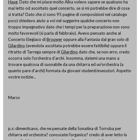
Haug
. Dato che mi piace molto Alba volevo sapere se qualcuno ha
mai letto od ascoltato quel concerto, se si mi potrebbe dire di cosa
si tratta? Dato che ci sono 95 pagine di composizioni nel catalogo
pocci chiedevo aiuto a voi nel suggerire qualche concerto non
troppo impegnativo dato che i tempi per la preparazione non sono
molto favorevoli (si parla di febbraio). Avevo pensato anche al
Concerto Elegiaco di
Brouwer
oppure alla Fantasia dal gran solo di
Gilardino
(avendola ascoltata potrebbe essere fattibile) oppure il
ritratto di Tarrega sempre di
Gilardino
dato che, se non erro, credo
occorra solo l'orchestra d'archi. Insomma, datemi una mano a
trovare qualcosa di suonabile da una chitarra ed un'orchestra (a
quanto pare d'archi) formata da giovani studenti/esecutori. Aspetto
vostre notizie...
Marco
p.s: dimenticavo, che ne pensate della Sonatina di Torroba per
chitarra ed orchestra? conoscete l'organico? credo di aver letto la