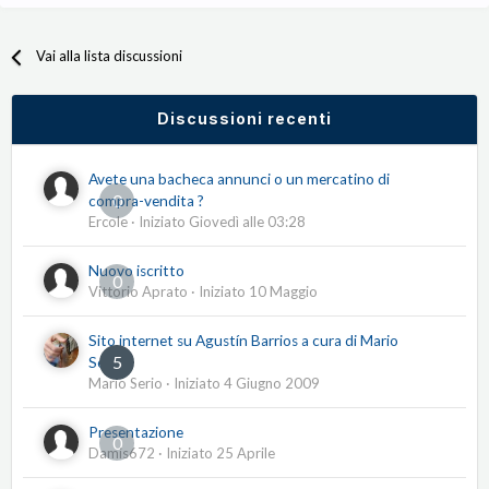
Vai alla lista discussioni
Discussioni recenti
Avete una bacheca annunci o un mercatino di
0
compra-vendita ?
Ercole
· Iniziato
Giovedì alle 03:28
Nuovo iscritto
0
Vittorio Aprato
· Iniziato
10 Maggio
Sito internet su Agustín Barrios a cura di Mario
5
Serio
Mario Serio
· Iniziato
4 Giugno 2009
Presentazione
0
Damis672
· Iniziato
25 Aprile