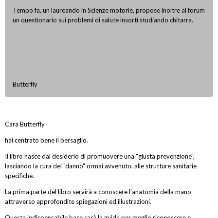
Tempo fa, un laureando in Scienze motorie, propose inoltre al forum
un questionario sui problemi di salute insorti studiando chitarra.
Butterfly
Cara Butterfly
hai centrato bene il bersaglio.
Il libro nasce dal desiderio di promuovere una "giusta prevenzione",
lasciando la cura del "danno" ormai avvenuto, alle strutture sanitarie
specifiche.
La prima parte del libro servirà a conoscere l'anatomia della mano
attraverso approfondite spiegazioni ed illustrazioni.
Questa indispensabile base sarà la guida per meglio riconoscere e