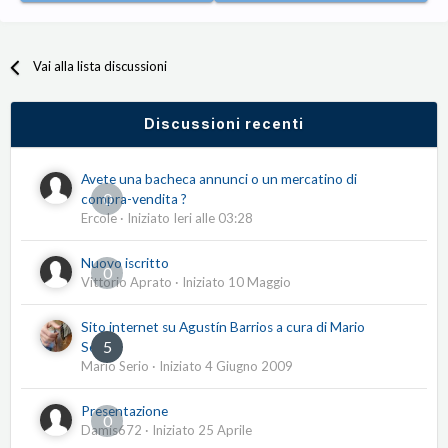
Vai alla lista discussioni
Discussioni recenti
Avete una bacheca annunci o un mercatino di
0
compra-vendita ?
Ercole
· Iniziato
Ieri alle 03:28
Nuovo iscritto
0
Vittorio Aprato
· Iniziato
10 Maggio
Sito internet su Agustín Barrios a cura di Mario
5
Serio
Mario Serio
· Iniziato
4 Giugno 2009
Presentazione
0
Damis672
· Iniziato
25 Aprile