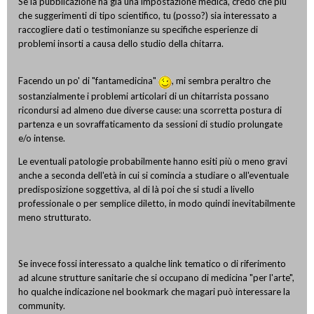
Se la pubblicazione ha già una impostazione medica, credo che più
che suggerimenti di tipo scientifico, tu (posso?) sia interessato a
raccogliere dati o testimonianze su specifiche esperienze di
problemi insorti a causa dello studio della chitarra.
Facendo un po' di "fantamedicina"
, mi sembra peraltro che
sostanzialmente i problemi articolari di un chitarrista possano
ricondursi ad almeno due diverse cause: una scorretta postura di
partenza e un sovraffaticamento da sessioni di studio prolungate
e/o intense.
Le eventuali patologie probabilmente hanno esiti più o meno gravi
anche a seconda dell'età in cui si comincia a studiare o all'eventuale
predisposizione soggettiva, al di là poi che si studi a livello
professionale o per semplice diletto, in modo quindi inevitabilmente
meno strutturato.
Se invece fossi interessato a qualche link tematico o di riferimento
ad alcune strutture sanitarie che si occupano di medicina "per l'arte",
ho qualche indicazione nel bookmark che magari può interessare la
community.