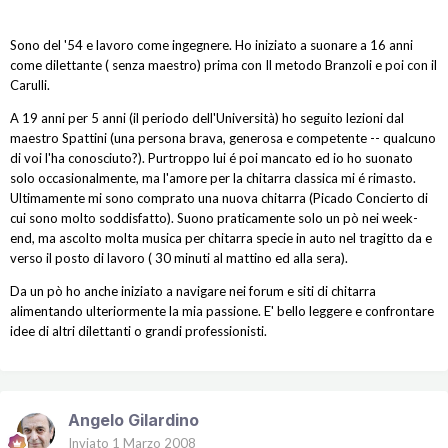
Sono del '54 e lavoro come ingegnere. Ho iniziato a suonare a 16 anni
come dilettante ( senza maestro) prima con Il metodo Branzoli e poi con il
Carulli.
A 19 anni per 5 anni (il periodo dell'Università) ho seguito lezioni dal
maestro Spattini (una persona brava, generosa e competente -- qualcuno
di voi l'ha conosciuto?). Purtroppo lui é poi mancato ed io ho suonato
solo occasionalmente, ma l'amore per la chitarra classica mi é rimasto.
Ultimamente mi sono comprato una nuova chitarra (Picado Concierto di
cui sono molto soddisfatto). Suono praticamente solo un pò nei week-
end, ma ascolto molta musica per chitarra specie in auto nel tragitto da e
verso il posto di lavoro ( 30 minuti al mattino ed alla sera).
Da un pò ho anche iniziato a navigare nei forum e siti di chitarra
alimentando ulteriormente la mia passione. E' bello leggere e confrontare
idee di altri dilettanti o grandi professionisti.
Angelo Gilardino
Inviato
1 Marzo 2008