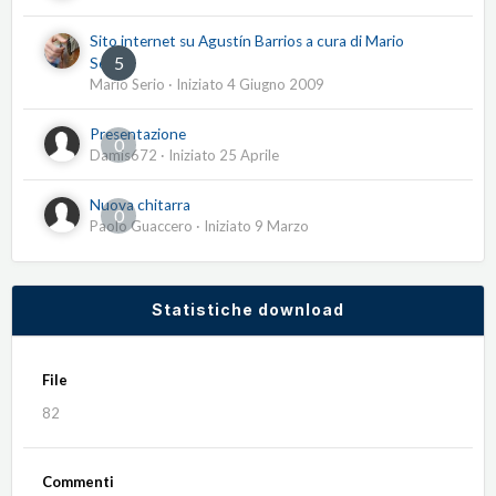
Sito internet su Agustín Barrios a cura di Mario
5
Serio
Mario Serio
· Iniziato
4 Giugno 2009
Presentazione
0
Damis672
· Iniziato
25 Aprile
Nuova chitarra
0
Paolo Guaccero
· Iniziato
9 Marzo
Statistiche download
File
82
Commenti