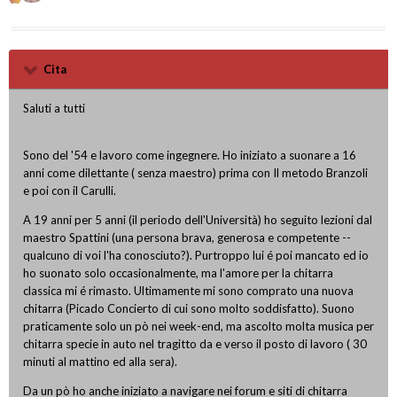
Cita
Saluti a tutti
Sono del '54 e lavoro come ingegnere. Ho iniziato a suonare a 16
anni come dilettante ( senza maestro) prima con Il metodo Branzoli
e poi con il Carulli.
A 19 anni per 5 anni (il periodo dell'Università) ho seguito lezioni dal
maestro Spattini (una persona brava, generosa e competente --
qualcuno di voi l'ha conosciuto?). Purtroppo lui é poi mancato ed io
ho suonato solo occasionalmente, ma l'amore per la chitarra
classica mi é rimasto. Ultimamente mi sono comprato una nuova
chitarra (Picado Concierto di cui sono molto soddisfatto). Suono
praticamente solo un pò nei week-end, ma ascolto molta musica per
chitarra specie in auto nel tragitto da e verso il posto di lavoro ( 30
minuti al mattino ed alla sera).
Da un pò ho anche iniziato a navigare nei forum e siti di chitarra