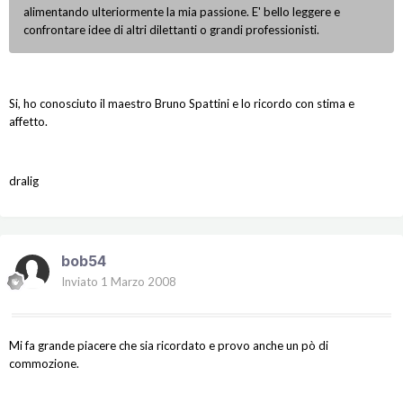
alimentando ulteriormente la mia passione. E' bello leggere e
confrontare idee di altri dilettanti o grandi professionisti.
Si, ho conosciuto il maestro Bruno Spattini e lo ricordo con stima e
affetto.
dralig
bob54
Inviato
1 Marzo 2008
Mi fa grande piacere che sia ricordato e provo anche un pò di
commozione.