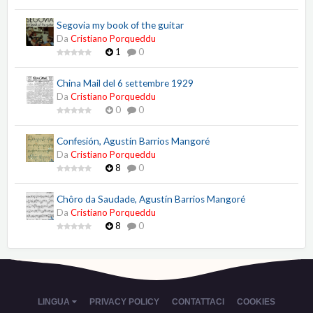
Segovia my book of the guitar
Da
Cristiano Porqueddu
1
0
China Mail del 6 settembre 1929
Da
Cristiano Porqueddu
0
0
Confesión, Agustín Barrios Mangoré
Da
Cristiano Porqueddu
8
0
Chôro da Saudade, Agustín Barrios Mangoré
Da
Cristiano Porqueddu
8
0
LINGUA
PRIVACY POLICY
CONTATTACI
COOKIES