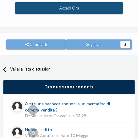
Accedi Ora
Condividi
Seguaci
2
Vai alla lista discussioni
Discussioni recenti
Avete una bacheca annunci o un mercatino di
0
compra-vendita ?
Ercole
· Iniziato
Giovedì alle 03:28
Nuovo iscritto
0
Vittorio Aprato
· Iniziato
10 Maggio