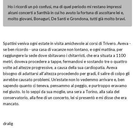
Ho i ricordi un pò confusi, ma di quel periodo mi restano impressi
alcuni concerti a Santhià in cui ho avuto la fortuna di ascoltare lei e,
molto giovani, Bonaguri, De Santi e Grondona, tutti già molto bravi.
Spattini veniva ogni estate in visita amichevole ai corsi di Trivero. Aveva -
se ben ricordo - una casa di vacanze non lontano, e ogni mattina, per
raggiungere la sede dove sbitavano i chitarristi, che era situata a 1100
metri, doveva procedere a tappe, fermandosi e sostando tre o quattro
volte ad altezze progressive, a causa della sua cardiopatia. Aveva
bisogno di adattarsi all'altezza procedendo per gradi, il salire di colpo gli
avrebbe causato problemi. Un'estate non lo vedemmo arrivare e, ben
sapendo quanto ci teneva, pensammo al peggio, e purtroppo eravamo
nel giusto. Io lo seppi da sua moglie, una sera a Torino, alla sala del
conservatorio, alla fine di un concerto, lei si presentò e mi disse che era
mancato.
dralig