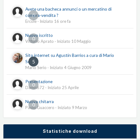
Avete una bacheca annunci o un mercatino di
0
compra-vendita ?
Ercole
· Iniziato
16 ore fa
Nuovo iscritto
0
Vittorio Aprato
· Iniziato
10 Maggio
Sito internet su Agustín Barrios a cura di Mario
5
Serio
Mario Serio
· Iniziato
4 Giugno 2009
Presentazione
0
Damis672
· Iniziato
25 Aprile
Nuova chitarra
0
Paolo Guaccero
· Iniziato
9 Marzo
Statistiche download