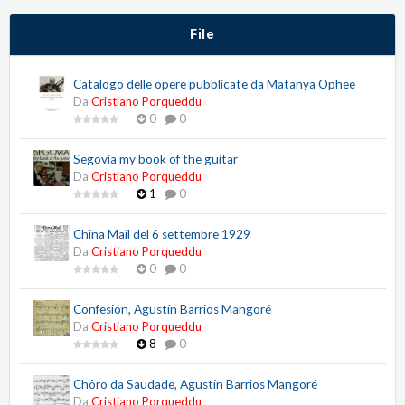
File
Catalogo delle opere pubblicate da Matanya Ophee
Da
Cristiano Porqueddu
0
0
Segovia my book of the guitar
Da
Cristiano Porqueddu
1
0
China Mail del 6 settembre 1929
Da
Cristiano Porqueddu
0
0
Confesión, Agustín Barrios Mangoré
Da
Cristiano Porqueddu
8
0
Chôro da Saudade, Agustín Barrios Mangoré
Da
Cristiano Porqueddu