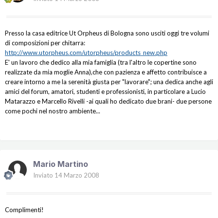
Presso la casa editrice Ut Orpheus di Bologna sono usciti oggi tre volumi
di composizioni per chitarra:
http://www.utorpheus.com/utorpheus/products_new.php
E' un lavoro che dedico alla mia famiglia (tra l'altro le copertine sono
realizzate da mia moglie Anna),che con pazienza e affetto contribuisce a
creare intorno a me la serenità giusta per "lavorare"; una dedica anche agli
amici del forum, amatori, studenti e professionisti, in particolare a Lucio
Matarazzo e Marcello Rivelli -ai quali ho dedicato due brani- due persone
come pochi nel nostro ambiente...
Mario Martino
Inviato
14 Marzo 2008
Complimenti!