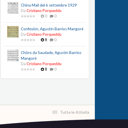
China Mail del 6 settembre 1929
Da
Cristiano Porqueddu
0
0
Confesión, Agustín Barrios Mangoré
Da
Cristiano Porqueddu
8
0
Chôro da Saudade, Agustín Barrios
Mangoré
Da
Cristiano Porqueddu
8
0
Tutte le Attività