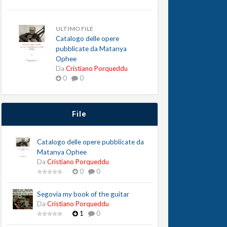
ULTIMO FILE
Catalogo delle opere
pubblicate da Matanya
Ophee
Da
Cristiano Porqueddu
0
0
File
Catalogo delle opere pubblicate da
Matanya Ophee
Da
Cristiano Porqueddu
0
0
Segovia my book of the guitar
Da
Cristiano Porqueddu
1
0