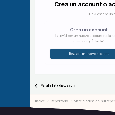
Crea un account o a
Devi essere un 
Crea un account
Iscriviti per un nuovo account nella n
community. È facile!
Registra un nuovo account
Vai alla lista discussioni
Indice
Repertorio
Altre discussioni sul repe