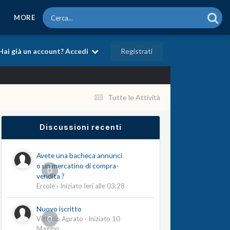
MORE
Registrati
Hai già un account? Accedi
Tutte le Attività
Discussioni recenti
Avete una bacheca annunci
o un mercatino di compra-
0
vendita ?
Ercole
· Iniziato
Ieri alle 03:28
Nuovo iscritto
0
Vittorio Aprato
· Iniziato
10
Maggio