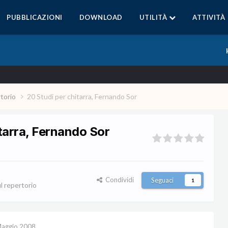
PUBBLICAZIONI
DOWNLOAD
UTILITÀ
ATTIVITÀ
rtorio
20 Studi per chitarra, Fernando Sor
itarra, Fernando Sor
Condividi
Seguaci
1
l repertorio
aggio 2008