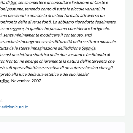
ita di
Sor
, senza omettere di consultare l’edizione di Coste e
oni postume, tenendo conto di tutte le piccole varianti: in
iamo pervenuti a una sorta di urtext formato attraverso un
onfronto delle diverse fonti. Lo abbiamo riprodotto fedelmente,
 a correggere, in quello che possiamo considerare l’originale,
si, senza minimamente modificare il contenuto, anzi
e anche le incongruenze e le difformità nella scrittura musicale.
uttavia la stessa impaginazione dell’edizione
Segovia
,
così una lettura sinottica delle due versioni e facilitando al
confronto: ne emerge chiaramente la natura dell’intervento che
ò sull’opera didattica e creativa di un autore classico che egli
rpretò alla luce della sua estetica e del suo ideale.
"
ardino
, Novembre 2007
i:
edizionicurci.it