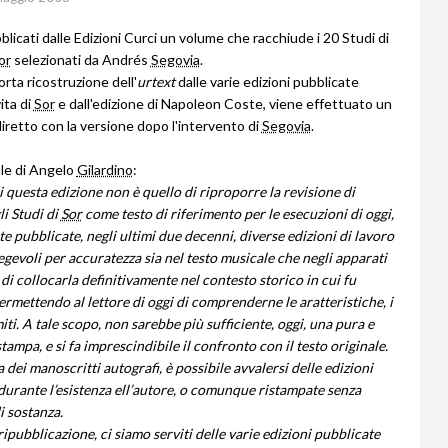
blicati dalle Edizioni Curci un volume che racchiude i 20 Studi di
or
selezionati da Andrés
Segovia
.
rta ricostruzione dell'
urtext
dalle varie edizioni pubblicate
ita di
Sor
e dall'edizione di Napoleon Coste, viene effettuato un
iretto con la versione dopo l'intervento di
Segovia
.
ale di Angelo
Gilardino
:
 questa edizione non è quello di riproporre la revisione di
i Studi di
Sor
come testo di riferimento per le esecuzioni di oggi,
e pubblicate, negli ultimi due decenni, diverse edizioni di lavoro
egevoli per accuratezza sia nel testo musicale che negli apparati
 di collocarla definitivamente nel contesto storico in cui fu
ermettendo al lettore di oggi di comprenderne le aratteristiche, i
imiti. A tale scopo, non sarebbe più sufficiente, oggi, una pura e
tampa, e si fa imprescindibile il confronto con il testo originale.
dei manoscritti autografi, è possibile avvalersi delle edizioni
durante l’esistenza ell’autore, o comunque ristampate senza
i sostanza.
ipubblicazione, ci siamo serviti delle varie edizioni pubblicate