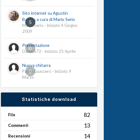
Sito internet su Agustín
Barrios a cura di Mario Serio
5
Mario Serio
· Iniziato
4 Giugno
2009
Presentazione
0
Damis672
· Iniziato
25 Aprile
Nuova chitarra
0
Paolo Guaccero
· Iniziato
9
Marzo
Statistiche download
82
File
13
Commenti
14
Recensioni