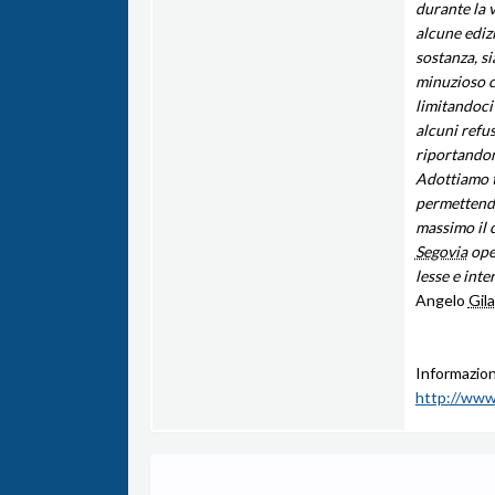
durante la v
alcune edizi
sostanza, s
minuzioso c
limitandoci
alcuni refu
riportandon
Adottiamo t
permettendo 
massimo il 
Segovia
oper
lesse e inte
Angelo
Gil
Informazion
http://www.