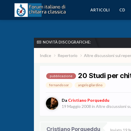
ARTICOLI
CD
NOVITÀ DISCOGRAFICHE:
Indice
Repertorio
Altre discussioni sul repe
20 Studi per ch
pubblicazione
fernando sor
angelo gilardino
Da
Cristiano Porqueddu
19 Maggio 2008
in
Altre discussioni su
Cristiano Porqueddu
Inviato
19 M