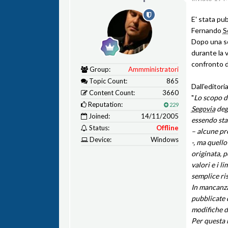
E' stata pub
Fernando
S
Dopo una so
durante la v
confronto d
Group:
Ammministratori
Topic Count:
865
Dall'editori
Content Count:
3660
"
Lo scopo di
Reputation:
229
Segovia
degl
Joined:
14/11/2005
essendo stat
Status:
Offline
– alcune pr
Device:
Windows
-, ma quello
originata, p
valori e i l
semplice ris
In mancanza 
pubblicate 
modifiche d
Per questa r