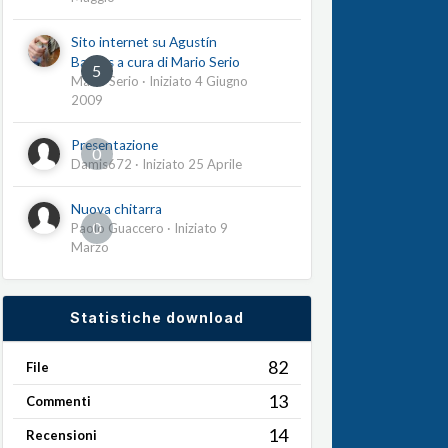
Sito internet su Agustín
Barrios a cura di Mario Serio
5
Mario Serio
· Iniziato
4 Giugno
2009
Presentazione
0
Damis672
· Iniziato
25 Aprile
Nuova chitarra
0
Paolo Guaccero
· Iniziato
9
Marzo
Statistiche download
82
File
13
Commenti
14
Recensioni