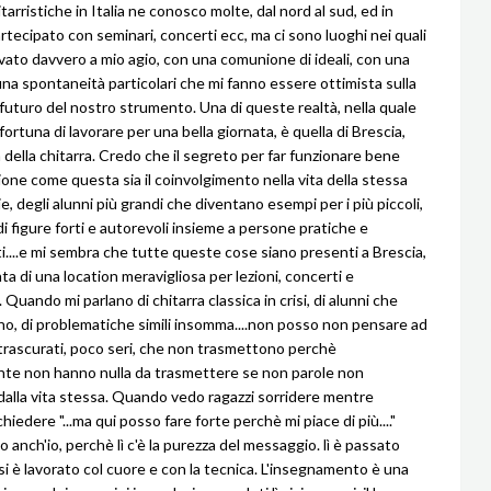
itarristiche in Italia ne conosco molte, dal nord al sud, ed in
rtecipato con seminari, concerti ecc, ma ci sono luoghi nei quali
vato davvero a mio agio, con una comunione di ideali, con una
una spontaneità particolari che mi fanno essere ottimista sulla
l futuro del nostro strumento. Una di queste realtà, nella quale
fortuna di lavorare per una bella giornata, è quella di Brescia,
 della chitarra. Credo che il segreto per far funzionare bene
ione come questa sia il coinvolgimento nella vita della stessa
ie, degli alunni più grandi che diventano esempi per i più piccoli,
di figure forti e autorevoli insieme a persone pratiche e
i....e mi sembra che tutte queste cose siano presenti a Brescia,
ta di una location meravigliosa per lezioni, concerti e
Quando mi parlano di chitarra classica in crisi, di alunni che
, di problematiche simili insomma....non posso non pensare ad
trascurati, poco seri, che non trasmettono perchè
te non hanno nulla da trasmettere se non parole non
dalla vita stessa. Quando vedo ragazzi sorridere mentre
iedere "...ma qui posso fare forte perchè mi piace di più...."
do anch'io, perchè lì c'è la purezza del messaggio. lì è passato
 si è lavorato col cuore e con la tecnica. L'insegnamento è una