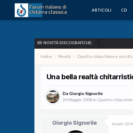
ARTICOLI
CD
NOVITÀ DISCOGRAFICHE:
Indice
Novità
Quattro chiacchiere e voci di 
Una bella realtà chitarrist
Da
Giorgio Signorile
26 Maggio 2008
in
Quattro chiacchiere 
Giorgio Signorile
Inviato
26 M