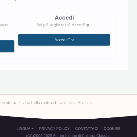
Accedi
ostra
Sei già registrato? Accedi qui.
Accedi Ora
corridoio.
Una bella realtà chitarristica: Brescia
LINGUA
PRIVACY POLICY
CONTATTACI
COOKIES
(CC)2005-2025 Forum Italiano di Chitarra Classica