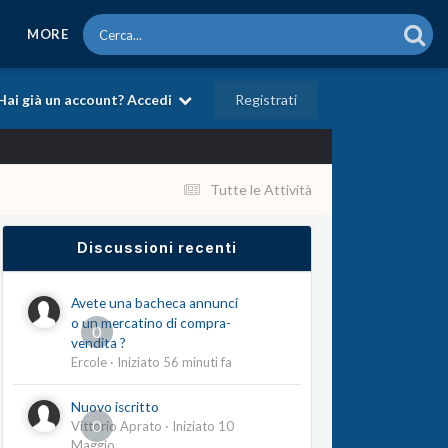
MORE
Registrati
Hai già un account? Accedi
Tutte le Attività
Discussioni recenti
Avete una bacheca annunci
o un mercatino di compra-
0
vendita ?
Ercole
· Iniziato
56 minuti fa
Nuovo iscritto
0
Vittorio Aprato
· Iniziato
10
Maggio