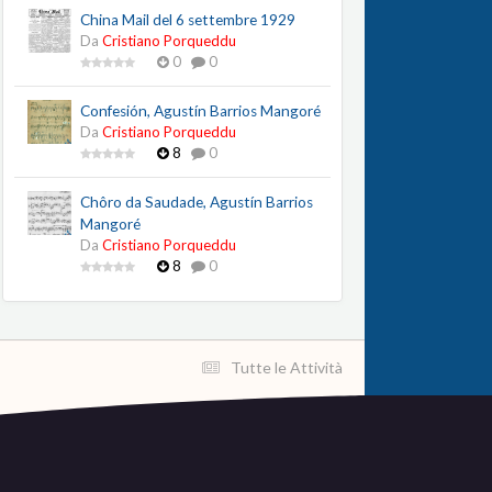
China Mail del 6 settembre 1929
Da
Cristiano Porqueddu
0
0
Confesión, Agustín Barrios Mangoré
Da
Cristiano Porqueddu
8
0
Chôro da Saudade, Agustín Barrios
Mangoré
Da
Cristiano Porqueddu
8
0
Tutte le Attività