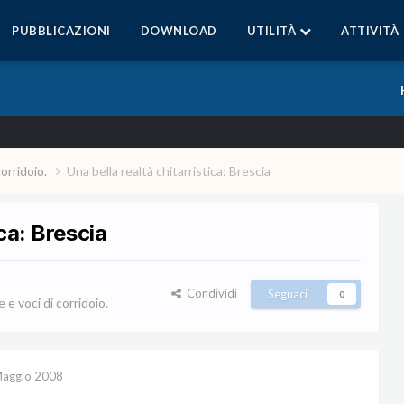
PUBBLICAZIONI
DOWNLOAD
UTILITÀ
ATTIVITÀ
corridoio.
Una bella realtà chitarristica: Brescia
ica: Brescia
Condividi
Seguaci
0
e voci di corridoio.
aggio 2008