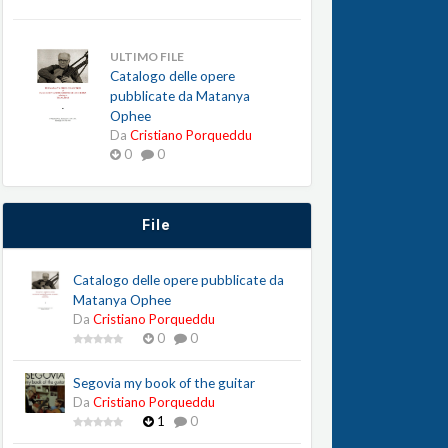
ULTIMO FILE
Catalogo delle opere
pubblicate da Matanya
Ophee
Da
Cristiano Porqueddu
0
0
File
Catalogo delle opere pubblicate da
Matanya Ophee
Da
Cristiano Porqueddu
0
0
Segovia my book of the guitar
Da
Cristiano Porqueddu
1
0