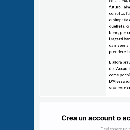
cosa seria, c
futuro - alm
corretta, l
di simpatia 
quell'età, c
bene, per c
i ragazzi ha
da insegnan
prendere la
E allora brav
dell'Accadem
come pochi 
D'Alessandr
studente cu
Crea un account o a
Devi essere un 