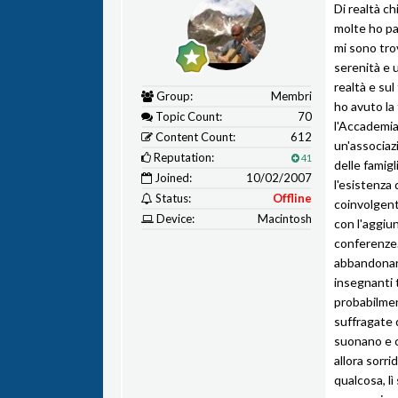
Di realtà ch
molte ho pa
mi sono tro
serenità e 
realtà e su
Group:
Membri
ho avuto la 
Topic Count:
70
l'Accademia
Content Count:
612
un'associaz
Reputation:
41
delle famigl
Joined:
10/02/2007
l'esistenza 
Status:
Offline
coinvolgent
Device:
Macintosh
con l'aggiun
conferenze. 
abbandonano
insegnanti 
probabilmen
suffragate 
suonano e ch
allora sorri
qualcosa, lì