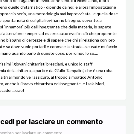
i sono dei ragazzini in evoluzione seduti lì vicino a noi, il loro
eno quello chitarristico - dipende da noi: e allora l'impostazione
'approccio serio, una metodologia mai improvvisata...e quella dose
e spontaneità di cui gli allievi hanno bisogno: sovente, a
i si "innamora" più dell'insegnante che della materia, lo sapete
ui attenzione sempre ad essere autorevoli in ciò che proponete,
nno bisogno di certezze e di sapere che chi si relaziona con loro
te sa dove vuole portarli e conosce la strada...scusate mi faccio
 mano quando parlo di queste cose, poi rompo lo so....
issimi i giovani chitarristi bresciani, e unico lo staff
ia della chitarra, a partire da Giulio Tampalini, che è una roba
altri al mondo ve l'assicuro, al troppo simpatico Antonio
o, anche lui bravo chitarrista ed insegnante, e Isaia Mori,
cador....ciao!
ccedi per lasciare un commento
membro per lasciare un commento