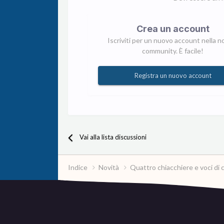
Crea un account
Iscriviti per un nuovo account nella n
community. È facile!
Registra un nuovo account
Vai alla lista discussioni
Indice
Novità
Quattro chiacchiere e voci di 