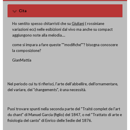
Cita
Ho sentito spesso chitarristi che su
Giuliani
( rossiniane
variazioni ecc) nelle esibizioni dal vivo ma anche su compact
aggiungono note alla melodia....
come si impara a fare queste ""modifiche""? bisogna conoscere
la composizione?
GianMattia
Nel periodo cui tu ti riferisci, l'arte dell'abbellire, dell'ornamentare,
del variare, dei "changements", è una necessità.
Puoi trovare spunti nella seconda parte del "Traité complet de l'art
du chant" di Manuel Garcia (figlio) del 1847, o nel "Trattato di arte e
fisiologia del canto" di Enrico delle Sedie del 1876.