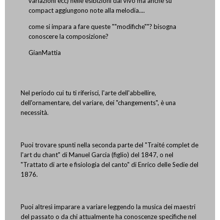
variazioni ecc) nelle esibizioni dal vivo ma anche su
compact aggiungono note alla melodia....
come si impara a fare queste ""modifiche""? bisogna
conoscere la composizione?
GianMattia
Nel periodo cui tu ti riferisci, l'arte dell'abbellire,
dell'ornamentare, del variare, dei "changements", è una
necessità.
Puoi trovare spunti nella seconda parte del "Traité complet de
l'art du chant" di Manuel Garcia (figlio) del 1847, o nel
"Trattato di arte e fisiologia del canto" di Enrico delle Sedie del
1876.
Puoi altresì imparare a variare leggendo la musica dei maestri
del passato o da chi attualmente ha conoscenze specifiche nel