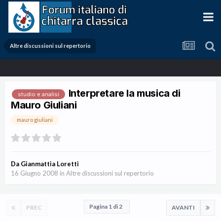
Altre discussioni sul repertorio
Interpretare la musica di
studio e analisi
Mauro Giuliani
mauro giuliani
Da
Gianmattia Loretti
16 Giugno 2008
in
Altre discussioni sul repertorio
Pagina 1 di 2
PREC
AVANTI