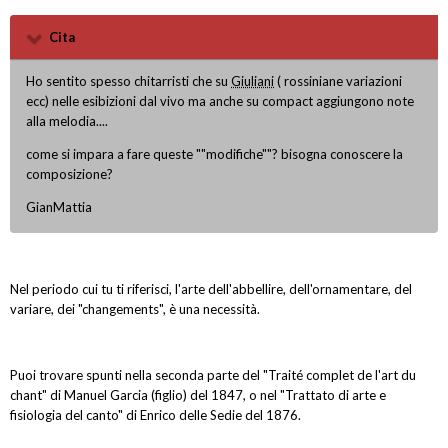
Cita
Ho sentito spesso chitarristi che su
Giuliani
( rossiniane variazioni
ecc) nelle esibizioni dal vivo ma anche su compact aggiungono note
alla melodia....
come si impara a fare queste ""modifiche""? bisogna conoscere la
composizione?
GianMattia
Nel periodo cui tu ti riferisci, l'arte dell'abbellire, dell'ornamentare, del
variare, dei "changements", è una necessità.
Puoi trovare spunti nella seconda parte del "Traité complet de l'art du
chant" di Manuel Garcia (figlio) del 1847, o nel "Trattato di arte e
fisiologia del canto" di Enrico delle Sedie del 1876.