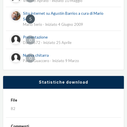
Vittorio Aprato
· Iniziato
10 Maggio
Sito internet su Agustín Barrios a cura di Mario
5
Serio
Mario Serio
· Iniziato
4 Giugno 2009
Presentazione
0
Damis672
· Iniziato
25 Aprile
Nuova chitarra
0
Paolo Guaccero
· Iniziato
9 Marzo
Statistiche download
File
82
Commenti