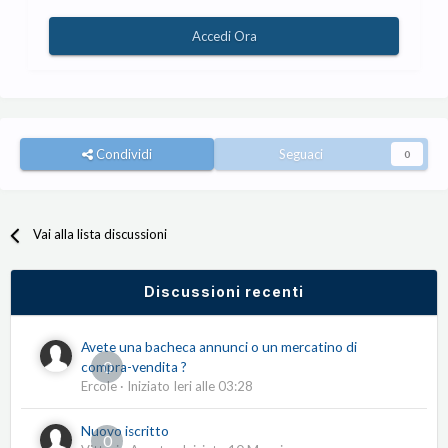
Accedi Ora
Condividi
Seguaci
0
Vai alla lista discussioni
Discussioni recenti
Avete una bacheca annunci o un mercatino di
0
compra-vendita ?
Ercole
· Iniziato
Ieri alle 03:28
Nuovo iscritto
0