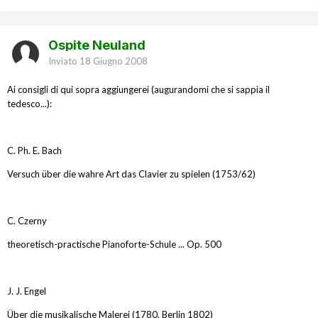
Ospite Neuland
Inviato
18 Giugno 2008
Ai consigli di qui sopra aggiungerei (augurandomi che si sappia il
tedesco...):
C. Ph. E. Bach
Versuch über die wahre Art das Clavier zu spielen (1753/62)
C. Czerny
theoretisch-practische Pianoforte-Schule ... Op. 500
J. J. Engel
Über die musikalische Malerei (1780, Berlin 1802)