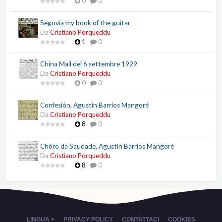
0
0
Segovia my book of the guitar
Da
Cristiano Porqueddu
1
0
China Mail del 6 settembre 1929
Da
Cristiano Porqueddu
0
0
Confesión, Agustín Barrios Mangoré
Da
Cristiano Porqueddu
8
0
Chôro da Saudade, Agustín Barrios Mangoré
Da
Cristiano Porqueddu
8
0
LINGUA
PRIVACY POLICY
CONTATTACI
COOKIES