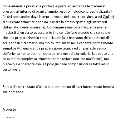
forse intendi la prassi che portava e porta ad arricchire le "cadenze"
presenti all'interno di brani di ampio respiro melodico, prassi utilizzata in
fin dei conti anche dagli interpreti vocali delle opere originali a cui
Giuliani
si è ispirato talmente bene da lasciare lo stesso spazio agli interpreti
chitarristici (vedi rossiniane). Comunque è una cosa frequente ma nei
musicisti di un certo spessore, io l'ho sentito fare e credo che serva più
che una preparazione in composizione (alla fine sono dei frammenti di
scala tonali o cromatici, ma molto impiantati nella cadenza normalmente
semplice V-I) una grande preparazione tecnica ed un perfetto senso
dell'orientamento per non deturpare la melodia origniaria. La reputo una
cosa molto complessa, almeno per me (difatti non l'ho mai fatto!), ma
piacevole e coerente con la tipologia delle composizioni se fatta ad un
certo livello.
Spero di essere stato d'aiuto o quanto meno di aver interpretato bene la
tua domanda.
A presto