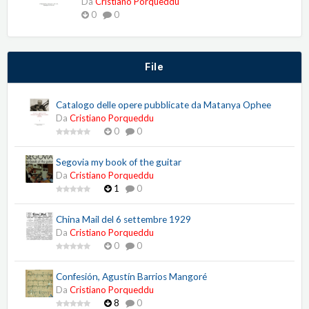
Da
Cristiano Porqueddu
0
0
File
Catalogo delle opere pubblicate da Matanya Ophee
Da
Cristiano Porqueddu
0
0
Segovia my book of the guitar
Da
Cristiano Porqueddu
1
0
China Mail del 6 settembre 1929
Da
Cristiano Porqueddu
0
0
Confesión, Agustín Barrios Mangoré
Da
Cristiano Porqueddu
8
0