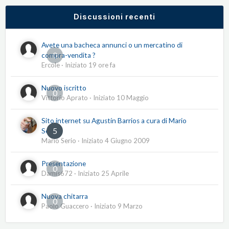
Discussioni recenti
Avete una bacheca annunci o un mercatino di
0
compra-vendita ?
Ercole
· Iniziato
19 ore fa
Nuovo iscritto
0
Vittorio Aprato
· Iniziato
10 Maggio
Sito internet su Agustín Barrios a cura di Mario
5
Serio
Mario Serio
· Iniziato
4 Giugno 2009
Presentazione
0
Damis672
· Iniziato
25 Aprile
Nuova chitarra
0
Paolo Guaccero
· Iniziato
9 Marzo