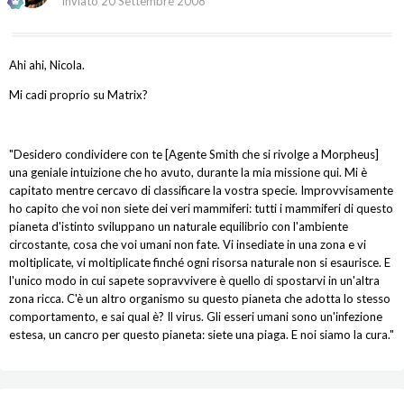
Inviato
20 Settembre 2008
Ahi ahi, Nicola.
Mi cadi proprio su Matrix?
"Desidero condividere con te [Agente Smith che si rivolge a Morpheus]
una geniale intuizione che ho avuto, durante la mia missione qui. Mi è
capitato mentre cercavo di classificare la vostra specie. Improvvisamente
ho capito che voi non siete dei veri mammiferi: tutti i mammiferi di questo
pianeta d'istinto sviluppano un naturale equilibrio con l'ambiente
circostante, cosa che voi umani non fate. Vi insediate in una zona e vi
moltiplicate, vi moltiplicate finché ogni risorsa naturale non si esaurisce. E
l'unico modo in cui sapete sopravvivere è quello di spostarvi in un'altra
zona ricca. C'è un altro organismo su questo pianeta che adotta lo stesso
comportamento, e sai qual è? Il virus. Gli esseri umani sono un'infezione
estesa, un cancro per questo pianeta: siete una piaga. E noi siamo la cura."