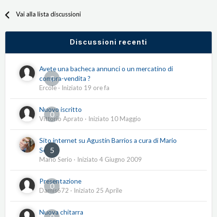
Vai alla lista discussioni
Discussioni recenti
Avete una bacheca annunci o un mercatino di
0
compra-vendita ?
Ercole
· Iniziato
19 ore fa
Nuovo iscritto
0
Vittorio Aprato
· Iniziato
10 Maggio
Sito internet su Agustín Barrios a cura di Mario
5
Serio
Mario Serio
· Iniziato
4 Giugno 2009
Presentazione
0
Damis672
· Iniziato
25 Aprile
Nuova chitarra
0