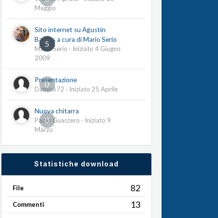
Maggio
Sito internet su Agustín
Barrios a cura di Mario Serio
5
Mario Serio
· Iniziato
4 Giugno
2009
Presentazione
0
Damis672
· Iniziato
25 Aprile
Nuova chitarra
0
Paolo Guaccero
· Iniziato
9
Marzo
Statistiche download
82
File
13
Commenti