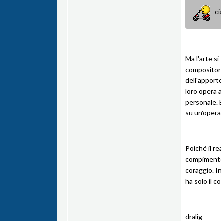
ci
Ma l'arte si
compositore
dell'apporto
loro opera 
personale. 
su un'opera 
Poiché il re
compimento d
coraggio. In
ha solo il c
dralig