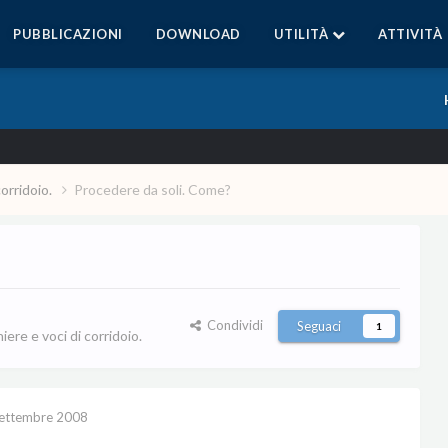
PUBBLICAZIONI
DOWNLOAD
UTILITÀ
ATTIVITÀ
corridoio.
Procedere da soli. Come?
Condividi
Seguaci
1
ere e voci di corridoio.
ettembre 2008