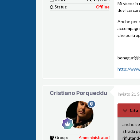
Mi viene in
Status:
Offline
devi cercar
Anche per 
accompagnat
che purtrop
bonaguri@b
http://www
Cristiano Porqueddu
Inviato
21 S
Cita
anche se 
strada pe
Group:
Ammministratori
rifiutand