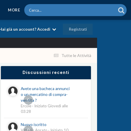
MORE
Registrati
Hai già un account? Accedi
Tutte le Attività
Discussioni recenti
Avete una bacheca annunci
o un mercatino di compra-
0
vendita ?
Ercole
· Iniziato
Giovedì alle
03:28
Nuovo iscritto
0
Vittorio Aprato
· Iniziato
10