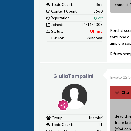
Topic Count:
865
come si f
Content Count:
3660
Reputation:
229
Joined:
14/11/2005
Perchè scop
Status:
Offline
tortuoso o
Device:
Windows
ampio e sopr
Rifiuta semp
GiulioTampalini
Inviato
22 S
Cita
devo dire
Group:
Membri
frase fat
Topic Count:
11
(cioè con