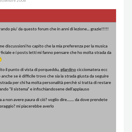
ettembre 2008
ando piu' da questo forum che in anni di lezione... grazie!!!!!
ime discussioni ho capito che la mia preferenza per la musica
ficiale e i posts letti mi fanno pensare che ho molta strada da
ito il punto di vista di porqueddu,
gilardino
cicciomatera ecc
 anche se è difficile trovo che sia la strada giusta da seguire
strada per chi ha molta personalità perchè si tratta di restare
utando "il sistema" e infischiandosene dell'applauso
a a non avere paura di ciò? voglio dire........ da dove prendete
oraggio? mi piacerebbe averlo