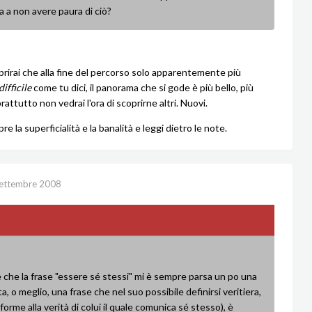
a a non avere paura di ciò?
rirai che alla fine del percorso solo apparentemente più
difficile
come tu dici, il panorama che si gode è più bello, più
attutto non vedrai l'ora di scoprirne altri. Nuovi.
re la superficialità e la banalità e leggi dietro le note.
ettembre 2008
 che la frase "essere sé stessi" mi è sempre parsa un po una
ta, o meglio, una frase che nel suo possibile definirsi veritiera,
forme alla verità di colui il quale comunica sé stesso), è