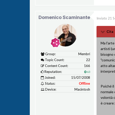
Domenico Scaminante
Inviato
21 S
Cita
Ma l'arte
artisti (
Group:
Membri
bisogno de
Topic Count:
22
"comunica
atto alta
Content Count:
166
interpret
Reputation:
63
Joined:
15/07/2008
Status:
Offline
Poiché il
Device:
Macintosh
normale c
volontà c
è creare: 