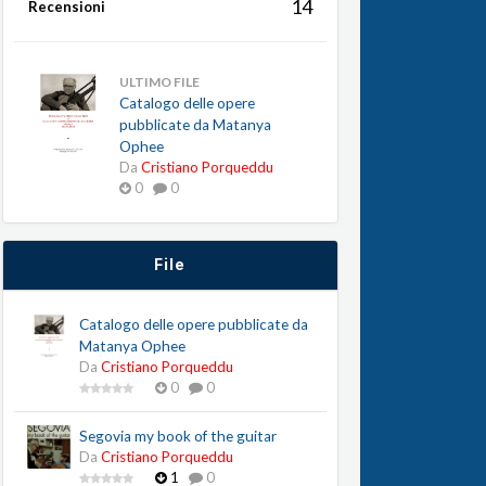
14
Recensioni
ULTIMO FILE
Catalogo delle opere
pubblicate da Matanya
Ophee
Da
Cristiano Porqueddu
0
0
File
Catalogo delle opere pubblicate da
Matanya Ophee
Da
Cristiano Porqueddu
0
0
Segovia my book of the guitar
Da
Cristiano Porqueddu
1
0