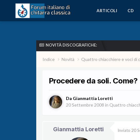
ARTICOLI
CD
NOVITÀ DISCOGRAFICHE:
Indice
Novità
Quattro chiacchiere e voci di 
Procedere da soli. Come?
Da
Gianmattia Loretti
20 Settembre 2008
in
Quattro chiacchi
Gianmattia Loretti
Inviato
20 S