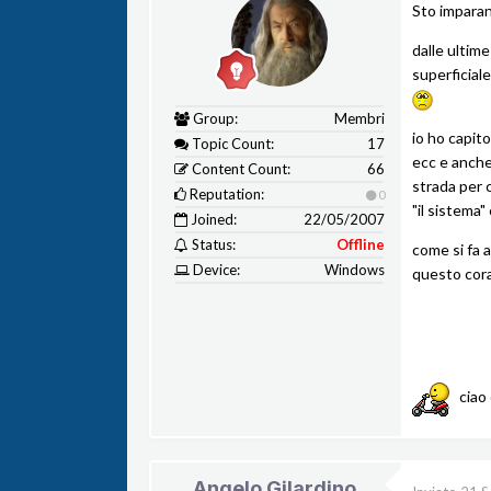
Sto imparand
dalle ultime
superficiale
Group:
Membri
io ho capito
Topic Count:
17
ecc e anche 
Content Count:
66
strada per c
Reputation:
0
"il sistema
Joined:
22/05/2007
Status:
Offline
come si fa a
Device:
Windows
questo cora
ciao 
Angelo Gilardino