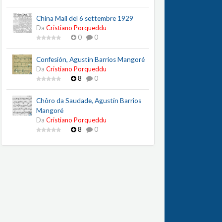
China Mail del 6 settembre 1929
Da
Cristiano Porqueddu
0
0
Confesión, Agustín Barrios Mangoré
Da
Cristiano Porqueddu
8
0
Chôro da Saudade, Agustín Barrios
Mangoré
Da
Cristiano Porqueddu
8
0