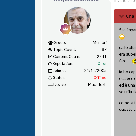
Inviato
21 S
Cita
Sto impar
Group:
Membri
dalle ult
Topic Count:
87
era super
Content Count:
2241
fare.....
Reputation:
101
Joined:
24/11/2005
io ho cap
Status:
Offline
ecc ecc e
Device:
Macintosh
ed è una 
soli rifi
come si f
questo c