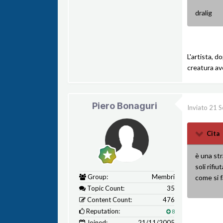
dralig
L'artista, d
creatura av
Piero Bonaguri
Inviato
21 S
Cita
è una str
soli rifi
Group:
Membri
come si f
Topic Count:
35
Content Count:
476
Reputation:
8
Joined:
21/11/2005