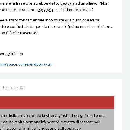
 mente la frase che avrebbe detto
Segovia
ad un allievo: "Non
e di essere il secondo
Segovia
, ma il primo te stesso".
me è stato fondamentale incontrare qualcuno che mi ha
o e confortato in questa ricerca del "primo me stesso", ricerca
po è facile trascurare.
onaguri.com
.myspace.com/pierobonaguri
ettembre 2008
è difficile trovo che sia la strada giusta da seguire ed è una
r chi ha molta personalità perchè si tratta di restare soli
o "il sistema" e infischiandosene dell'applauso