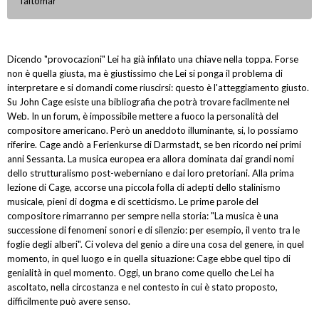
Taltomar
Dicendo "provocazioni" Lei ha già infilato una chiave nella toppa. Forse
non è quella giusta, ma è giustissimo che Lei si ponga il problema di
interpretare e si domandi come riuscirsi: questo è l'atteggiamento giusto.
Su John Cage esiste una bibliografia che potrà trovare facilmente nel
Web. In un forum, è impossibile mettere a fuoco la personalità del
compositore americano. Però un aneddoto illuminante, si, lo possiamo
riferire. Cage andò a Ferienkurse di Darmstadt, se ben ricordo nei primi
anni Sessanta. La musica europea era allora dominata dai grandi nomi
dello strutturalismo post-weberniano e dai loro pretoriani. Alla prima
lezione di Cage, accorse una piccola folla di adepti dello stalinismo
musicale, pieni di dogma e di scetticismo. Le prime parole del
compositore rimarranno per sempre nella storia: "La musica è una
successione di fenomeni sonori e di silenzio: per esempio, il vento tra le
foglie degli alberi". Ci voleva del genio a dire una cosa del genere, in quel
momento, in quel luogo e in quella situazione: Cage ebbe quel tipo di
genialità in quel momento. Oggi, un brano come quello che Lei ha
ascoltato, nella circostanza e nel contesto in cui è stato proposto,
difficilmente può avere senso.