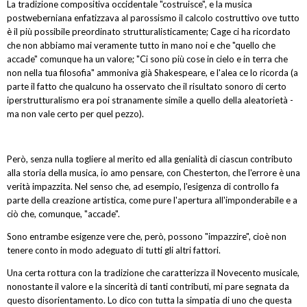
La tradizione compositiva occidentale "costruisce", e la musica
postweberniana enfatizzava al parossismo il calcolo costruttivo ove tutto
è il più possibile preordinato strutturalisticamente; Cage ci ha ricordato
che non abbiamo mai veramente tutto in mano noi e che "quello che
accade" comunque ha un valore; "Ci sono più cose in cielo e in terra che
non nella tua filosofia" ammoniva già Shakespeare, e l'alea ce lo ricorda (a
parte il fatto che qualcuno ha osservato che il risultato sonoro di certo
iperstrutturalismo era poi stranamente simile a quello della aleatorietà -
ma non vale certo per quel pezzo).
Però, senza nulla togliere al merito ed alla genialità di ciascun contributo
alla storia della musica, io amo pensare, con Chesterton, che l'errore è una
verità impazzita. Nel senso che, ad esempio, l'esigenza di controllo fa
parte della creazione artistica, come pure l'apertura all'imponderabile e a
ciò che, comunque, "accade".
Sono entrambe esigenze vere che, però, possono "impazzire", cioè non
tenere conto in modo adeguato di tutti gli altri fattori.
Una certa rottura con la tradizione che caratterizza il Novecento musicale,
nonostante il valore e la sincerità di tanti contributi, mi pare segnata da
questo disorientamento. Lo dico con tutta la simpatia di uno che questa