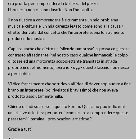
era pronta per comprendere la bellezza del pezzo.
Ebbene: io non ci sono riuscito. Non l'ho capito.
Il non riuscire a comprendere è sicuramente un mio problema
musicale-culturale, un mia carenza legato come sono alla causa /
effetto derivata dal concetto che l'interprete suona lo strumento
producendo musica.
Capisco anche che dietro un "silenzio rumoroso" si possa cogliere un
contrasto affascinante (nel nostro caso qualche immancabile colpo
di tosse ed una motoretta scoppiettante transitata in strada
proprio in quel momento), però io - oggi- questo fascino non riesco
a percepirlo.
Vi dico francamente che sorridevo all'idea di dover applaudire a fine
brano un interprete (poi rivelatosi bravissimo) che non aveva
prodotto assolutamente nulla.
Chiedo quindi soccorso a questo Forum. Qualcuno può indicarmi
una chiave di lettura per poter incominciare a comprendere queste -
passatemi il termine - provocazioni artistiche ?
Grazie a tutti