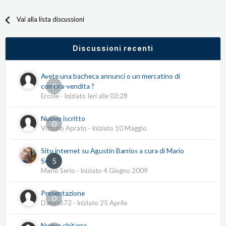
Vai alla lista discussioni
Discussioni recenti
Avete una bacheca annunci o un mercatino di
0
compra-vendita ?
Ercole
· Iniziato
Ieri alle 03:28
Nuovo iscritto
0
Vittorio Aprato
· Iniziato
10 Maggio
Sito internet su Agustín Barrios a cura di Mario
5
Serio
Mario Serio
· Iniziato
4 Giugno 2009
Presentazione
0
Damis672
· Iniziato
25 Aprile
Nuova chitarra