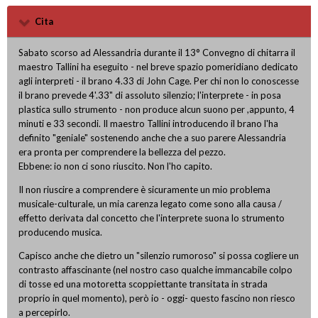
Cita
Sabato scorso ad Alessandria durante il 13° Convegno di chitarra il
maestro Tallini ha eseguito - nel breve spazio pomeridiano dedicato
agli interpreti - il brano 4.33 di John Cage. Per chi non lo conoscesse
il brano prevede 4'.33" di assoluto silenzio; l'interprete - in posa
plastica sullo strumento - non produce alcun suono per ,appunto, 4
minuti e 33 secondi. Il maestro Tallini introducendo il brano l'ha
definito "geniale" sostenendo anche che a suo parere Alessandria
era pronta per comprendere la bellezza del pezzo.
Ebbene: io non ci sono riuscito. Non l'ho capito.
Il non riuscire a comprendere è sicuramente un mio problema
musicale-culturale, un mia carenza legato come sono alla causa /
effetto derivata dal concetto che l'interprete suona lo strumento
producendo musica.
Capisco anche che dietro un "silenzio rumoroso" si possa cogliere un
contrasto affascinante (nel nostro caso qualche immancabile colpo
di tosse ed una motoretta scoppiettante transitata in strada
proprio in quel momento), però io - oggi- questo fascino non riesco
a percepirlo.