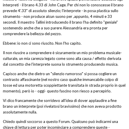
interpreti - il brano 4.33 di John Cage. Per chi non lo conoscesse il brano
prevede 4'.33" di assoluto silenzio; l'interprete - in posa plastica sullo
strumento - non produce alcun suono per ,appunto, 4 minuti e 33
secondi. Il maestro Tallini introducendo il brano l'ha definito "geniale"
sostenendo anche che a suo parere Alessandria era pronta per
comprendere la bellezza del pezzo.
Ebbene: io non ci sono riuscito. Non l'ho capito.
Il non riuscire a comprendere è sicuramente un mio problema musicale-
culturale, un mia carenza legato come sono alla causa / effetto derivata
dal concetto che l'interprete suona lo strumento producendo musica.
Capisco anche che dietro un "silenzio rumoroso" si possa cogliere un
contrasto affascinante (nel nostro caso qualche immancabile colpo di
tosse ed una motoretta scoppiettante transitata in strada proprio in quel
momento), però io - oggi- questo fascino non riesco a percepirlo.
Vi dico francamente che sorridevo all'idea di dover applaudire a fine
brano un interprete (poi rivelatosi bravissimo) che non aveva prodotto
assolutamente nulla.
Chiedo quindi soccorso a questo Forum. Qualcuno può indicarmi una
chiave di lettura per poter incominciare a comprendere queste -