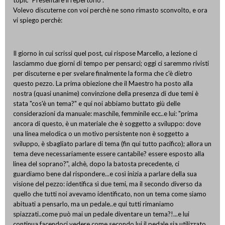
topic "Presentare il repertorio".
Volevo discuterne con voi perchè ne sono rimasto sconvolto, e ora
vi spiego perchè:
Il giorno in cui scrissi quel post, cui rispose Marcello, a lezione ci
lasciammo due giorni di tempo per pensarci; oggi ci saremmo rivisti
per discuterne e per svelare finalmente la forma che c'è dietro
questo pezzo. La prima obiezione che il Maestro ha posto alla
nostra (quasi unanime) convinzione della presenza di due temi è
stata "cos'è un tema?" e qui noi abbiamo buttato giù delle
considerazioni da manuale: maschile, femminile ecc..e lui: "prima
ancora di questo, è un materiale che è soggetto a sviluppo: dove
una linea melodica o un motivo persistente non è soggetto a
sviluppo, è sbagliato parlare di tema (fin qui tutto pacifico); allora un
tema deve necessariamente essere cantabile? essere esposto alla
linea del soprano?", alchè, dopo la batosta precedente, ci
guardiamo bene dal rispondere...e così inizia a parlare della sua
visione del pezzo: identifica sì due temi, ma il secondo diverso da
quello che tutti noi avevamo identificato, non un tema come siamo
abituati a pensarlo, ma un pedale..e qui tutti rimaniamo
spiazzati..come può mai un pedale diventare un tema?!...e lui
continua facendoci vedere come secondo lui il pedale sia utilizzato