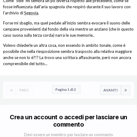
Come "stile" mi sembra un pò diversa rispetto alle precedenti, come se
fosse influenzata dall'aria spagnola che respirò durante il suo lavoro con
l'archivio di
Segovia
.
Forse mi sbaglio, ma quel pedale all'inizio sembra evocare il suono delle
campane provenienti dal fondo della via mentre un anziano (che in questo
caso suona sulla terza corda) narra le sue memorie..
Volevo chiederle un altra cosa, non essendo in ambito tonale, come è
possibile che nella riesposizione sembra trasposto alla relativa maggiore
anche se non lo è?!? La trovo una scrittura affascinante, però non ancora
comprensibile del tutto...
Pagina 1 di 2
PREC
AVANTI
Crea un account o accedi per lasciare un
commento
Devi essere un membro per lasciare un commento