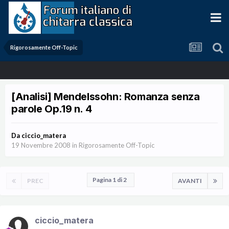
Rigorosamente Off-Topic
[Analisi] Mendelssohn: Romanza senza
parole Op.19 n. 4
Da
ciccio_matera
19 Novembre 2008
in
Rigorosamente Off-Topic
Pagina 1 di 2
PREC
AVANTI
ciccio_matera