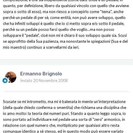
quanto, per definizione, libero da qualsiasi vincolo con quello che avviene
sopra o sotto di esso), ma non riesco a concepirlo come "tema", anche
perchè un pedale di per sè, come entità, non può avere sviluppo, quello
che ha infiniti sviluppi è quello che io ci metto sopra e/o sotto il pedale,
perchè su un pedale posso farci quello che voglio...ma non posso
sviluppare il "pedale", cioè non mi è chiaro il suo sviluppo quale sia. Scusi
se approfitto della Sua pazienza, ma nonostante le spiegazioni (Sua e del
mio maestro) continuo a scervellarmi da ieri.
Ermanno Brignolo
Inviato
20 Novembre 2008
Scusate se mi intrometto, ma mi è balenata in mente un'interpretazione
(della quale chiedo conferma o smentita) che richiama una disciplina che
io amo molto: la teoria dei numeri puri. Stando a quanto leggo sopra, io
sono portato ad individuare nel pedale una sorta di "zero" armonico, in
relazione con quel numero che, moltiplicato per qualsiasi altro resta
comunque identico a sè stesso, ed in questo modo può essere variato