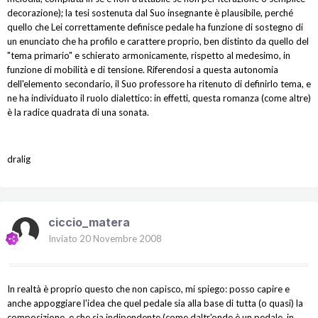
decorazione); la tesi sostenuta dal Suo insegnante è plausibile, perché
quello che Lei correttamente definisce pedale ha funzione di sostegno di
un enunciato che ha profilo e carattere proprio, ben distinto da quello del
"tema primario" e schierato armonicamente, rispetto al medesimo, in
funzione di mobilità e di tensione. Riferendosi a questa autonomia
dell'elemento secondario, il Suo professore ha ritenuto di definirlo tema, e
ne ha individuato il ruolo dialettico: in effetti, questa romanza (come altre)
è la radice quadrata di una sonata.
dralig
ciccio_matera
Inviato
20 Novembre 2008
In realtà è proprio questo che non capisco, mi spiego: posso capire e
anche appoggiare l'idea che quel pedale sia alla base di tutta (o quasi) la
composizione, e che sia indipendente (come daltr'onde è un pedale, in