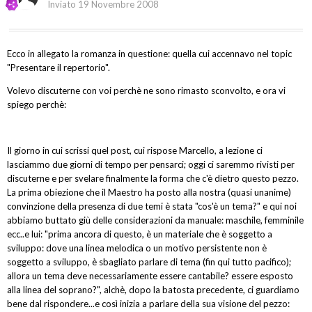
Inviato
19 Novembre 2008
Ecco in allegato la romanza in questione: quella cui accennavo nel topic
"Presentare il repertorio".
Volevo discuterne con voi perchè ne sono rimasto sconvolto, e ora vi
spiego perchè:
Il giorno in cui scrissi quel post, cui rispose Marcello, a lezione ci
lasciammo due giorni di tempo per pensarci; oggi ci saremmo rivisti per
discuterne e per svelare finalmente la forma che c'è dietro questo pezzo.
La prima obiezione che il Maestro ha posto alla nostra (quasi unanime)
convinzione della presenza di due temi è stata "cos'è un tema?" e qui noi
abbiamo buttato giù delle considerazioni da manuale: maschile, femminile
ecc..e lui: "prima ancora di questo, è un materiale che è soggetto a
sviluppo: dove una linea melodica o un motivo persistente non è
soggetto a sviluppo, è sbagliato parlare di tema (fin qui tutto pacifico);
allora un tema deve necessariamente essere cantabile? essere esposto
alla linea del soprano?", alchè, dopo la batosta precedente, ci guardiamo
bene dal rispondere...e così inizia a parlare della sua visione del pezzo: