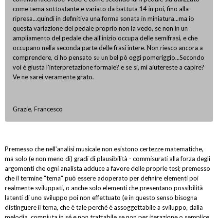
come tema sottostante e variato da battuta 14 in poi, fino alla
ripresa...quindi in definitiva una forma sonata in miniatura...ma io
questa variazione del pedale proprio non la vedo, se non in un
ampliamento del pedale che all'inizio occupa delle semifrasi, e che
occupano nella seconda parte delle frasi intere. Non riesco ancora a
comprendere, ci ho pensato su un bel pò oggi pomeriggio...Secondo
voi è giusta l'interpretazione formale? e se si, mi aiutereste a capire?
Ve ne sarei veramente grato.
Grazie, Francesco
Premesso che nell'analisi musicale non esistono certezze matematiche,
ma solo (e non meno di) gradi di plausibilità - commisurati alla forza degli
argomenti che ogni analista adduce a favore delle proprie tesi; premesso
che il termine "tema" può essere adoperato per definire elementi poi
realmente sviluppati, o anche solo elementi che presentano possibilità
latenti di uno sviluppo poi non effettuato (e in questo senso bisogna
distinguere il tema, che è tale perché è assoggettabile a sviluppo, dalla
melodia, compiuta in sé e non trattabile se non per iterazione o semplice