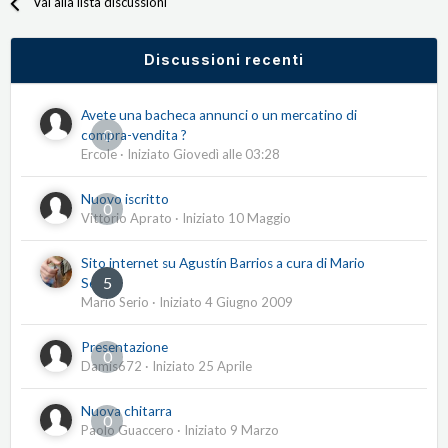
Vai alla lista discussioni
Discussioni recenti
Avete una bacheca annunci o un mercatino di
0
compra-vendita ?
Ercole
· Iniziato
Giovedì alle 03:28
Nuovo iscritto
0
Vittorio Aprato
· Iniziato
10 Maggio
Sito internet su Agustín Barrios a cura di Mario
5
Serio
Mario Serio
· Iniziato
4 Giugno 2009
Presentazione
0
Damis672
· Iniziato
25 Aprile
Nuova chitarra
0
Paolo Guaccero
· Iniziato
9 Marzo