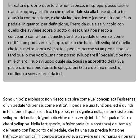
In realtà è proprio questo che non capisco, mi spiego: posso capire
e anche appoggiare l'idea che quel pedale sia alla base di tutta (o
quasi) la composizione, e che sia indipendente (come daltr'onde è un
pedale, in quanto, per definizione, libero da qualsiasi vincolo con
quello che avviene sopra o sotto di esso), ma non riesco a
concepirlo come "tema", anche perchè un pedale di per sè, come
entità, non può avere sviluppo, quello che ha infiniti sviluppi è quello
che io ci metto sopra e/o sotto il pedale, perchè su un pedale posso
farci quello che voglio...ma non posso sviluppare il "pedale", cioè non
mi è chiaro il suo sviluppo quale sia. Scusi se approfitto della Sua
pazienza, ma nonostante le spiegazioni (Sua e del mio maestro)
continuo a scervellarmi da ieri.
Sono un po' perplesso: non riesco a capire come Lei concepisca l'esistenza
di un pedale "di per sé, come entità". Il pedale è una funzione, ed è quindi
in funzione di qualcos'altro. Di per sé, non significa nulla, e non esiste uno
sviluppo del nulla (Brignolo direbbe dello zero): infatti, è il qualcos'altro
che si sviluppa. Nella fattispecie, la fisionomia (e la sostanza) del tema si
delineano con l'apporto del pedale, che ha una sua precisa funzione
(ritmico-armonica). Il compositore voleva scrivere una romanza e non una