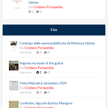
Ophee
Da
Cristiano Porqueddu
0
0
File
Catalogo delle opere pubblicate da Matanya Ophee
Da
Cristiano Porqueddu
0
0
Segovia my book of the guitar
Da
Cristiano Porqueddu
1
0
China Mail del 6 settembre 1929
Da
Cristiano Porqueddu
0
0
Confesión, Agustín Barrios Mangoré
Da
Cristiano Porqueddu