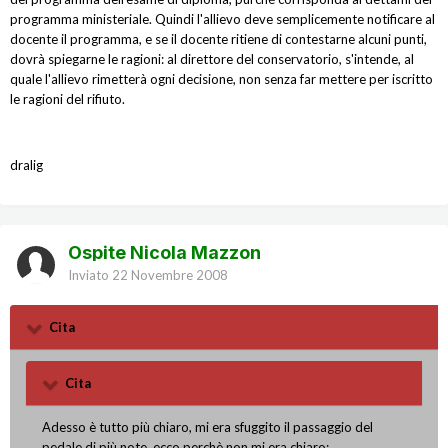
programma ministeriale. Quindi l'allievo deve semplicemente notificare al
docente il programma, e se il docente ritiene di contestarne alcuni punti,
dovrà spiegarne le ragioni: al direttore del conservatorio, s'intende, al
quale l'allievo rimetterà ogni decisione, non senza far mettere per iscritto
le ragioni del rifiuto.
dralig
Ospite Nicola Mazzon
Inviato
22 Novembre 2008
Cita
Cita
Adesso è tutto più chiaro, mi era sfuggito il passaggio del
pedale di più note, ecco perchè non mi era chiaro: