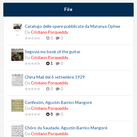
File
Catalogo delle opere pubblicate da Matanya Ophee
Da
Cristiano Porqueddu
0
0
Segovia my book of the guitar
Da
Cristiano Porqueddu
1
0
China Mail del 6 settembre 1929
Da
Cristiano Porqueddu
0
0
Confesión, Agustín Barrios Mangoré
Da
Cristiano Porqueddu
8
0
Chôro da Saudade, Agustín Barrios Mangoré
Da
Cristiano Porqueddu