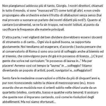
Non piangiamoci addosso più di tanto, Giorgio. I nostri direttori, chiamati
in tutto il mondo, si sono "massacrati"(?) come tutti gli altri, e non credo
propongano alle orchestre estere il frutto di sillabazioni senza senso (hai
mai provato a suonare un parlato dei nostri didatti più noti?). Quanto al
cantare (coralmente), se ne fa sin troppo, nei nostri Istituti, al punto da
sacrificare le frequenze alle materie principali.
D'altra parte, i veri vigilanti del ben dividere dovrebbero essere i docenti
di strumento o di canto... Ogni via è quindi buona, se supportata
giustamente. Noi tendiamo ad esagerare, d'accordo ( basta pensare che
al conservatorio di Roma ci sono ora corsi di solfeggio anche al biennio ed
al triennio, che coinvolgono pure chi già è in possesso di licenza ...).C'è poi
gente che scrive nel curriculum: "in possesso di laurea in..." Ma per
piacere! Avremo così col tempo la "laurea" in ....solfeggio? Stiamo
diventando un popolo di artisti, poeti, navigatori e...solfeggiatori!
Sento fare le medesime osservazioni e critiche da più di cinquant'anni e,
pur non riconoscendo subito la chiave di mezzosoprano (es.), trovo
assurdo che un musicista non si orienti subito nelle chiavi usate da un
quartetto (violino, contralto, basso e qualche volta tenore); ti assicuro
che queste non si imparano cantando, così come le risoluzioni degli
abbellimenti. Ma noi siamo sfortunati...