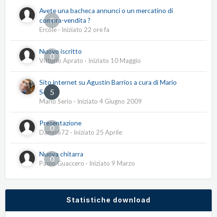
Avete una bacheca annunci o un mercatino di
0
compra-vendita ?
Ercole
· Iniziato
22 ore fa
Nuovo iscritto
0
Vittorio Aprato
· Iniziato
10 Maggio
Sito internet su Agustín Barrios a cura di Mario
5
Serio
Mario Serio
· Iniziato
4 Giugno 2009
Presentazione
0
Damis672
· Iniziato
25 Aprile
Nuova chitarra
0
Paolo Guaccero
· Iniziato
9 Marzo
Statistiche download