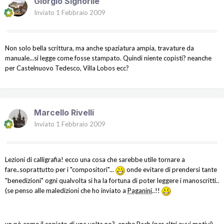
Giorgio Signorile
Inviato
1 Febbraio 2009
Non solo bella scrittura, ma anche spaziatura ampia, travature da
manuale...si legge come fosse stampato. Quindi niente copisti? neanche
per Castelnuovo Tedesco, Villa Lobos ecc?
Marcello Rivelli
Inviato
1 Febbraio 2009
Lezioni di calligrafia! ecco una cosa che sarebbe utile tornare a
fare..soprattutto per i "compositori"...
onde evitare di prendersi tante
"benedizioni" ogni qualvolta si ha la fortuna di poter leggere i manoscritti..
(se penso alle maledizioni che ho inviato a
Paganini
..!!
un pò come il copiato di una volta no?..anche Bach (per altri ovvi motivi)