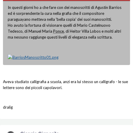
In questi giorni ho a che fare con dei manoscritti di Agustin Barrios
ed è sorprendente la cura nella grafia che il compositore
paraguayano metteva nella 'bella copia' dei suoi manoscritti.
Ho avuto la fortuna di visionare quelli di Mario Castelnuovo
Tedesco, di Manuel Maria
Ponce
, di Heitor Villa Lobos e molti altri
ma nessuno raggiunge questi livelli di eleganza nella scrittura.
Aveva studiato calligrafia a scuola, anzi era lui stesso un calligrafo - le sue
lettere sono dei piccoli capolavori.
dralig