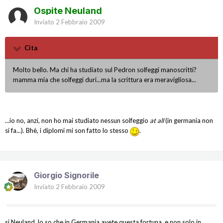
Ospite Neuland
Inviato
2 Febbraio 2009
Cita
Molto bello. Ma chi ha studiato sul Pedron solfeggi manoscritti?
mamma mia che solfeggi duri...ma la scrittura era meravigliosa...
...io no, anzi, non ho mai studiato nessun solfeggio
at all
(in germania non
si fa...). Bhè, i diplomi mi son fatto lo stesso
.
Giorgio Signorile
Inviato
2 Febbraio 2009
si Neuland, lo so che in Germania avete questa fortuna, e non solo in