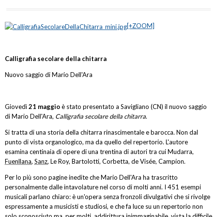
[+ZOOM]
Calligrafia secolare della chitarra
Nuovo saggio di Mario Dell'Ara
Giovedì
21 maggio
è stato presentato a Savigliano (CN) il nuovo saggio
di Mario Dell'Ara,
Calligrafia secolare della chitarra
.
Si tratta di una storia della chitarra rinascimentale e barocca. Non dal
punto di vista organologico, ma da quello del repertorio. L'autore
esamina centinaia di opere di una trentina di autori tra cui Mudarra,
Fuenllana
,
Sanz
, Le Roy, Bartolotti, Corbetta, de Visée, Campion.
Per lo più sono pagine inedite che Mario Dell'Ara ha trascritto
personalmente dalle intavolature nel corso di molti anni. I 451 esempi
musicali parlano chiaro: è un'opera senza fronzoli divulgativi che si rivolge
espressamente a musicisti e studiosi, e che fa luce su un repertorio non
solo sconosciuto ma, per molti, addirittura inimmaginabile, vista la difficile