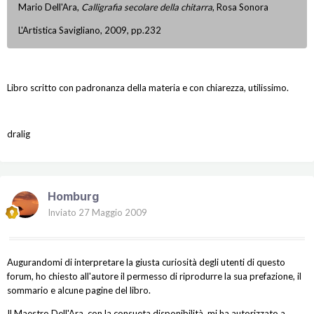
Mario Dell'Ara,
Calligrafia secolare della chitarra
, Rosa Sonora
L'Artistica Savigliano, 2009, pp.232
Libro scritto con padronanza della materia e con chiarezza, utilissimo.
dralig
Homburg
Inviato
27 Maggio 2009
Augurandomi di interpretare la giusta curiosità degli utenti di questo
forum, ho chiesto all'autore il permesso di riprodurre la sua prefazione, il
sommario e alcune pagine del libro.
Il Maestro Dell'Ara, con la consueta disponibilità, mi ha autorizzato a