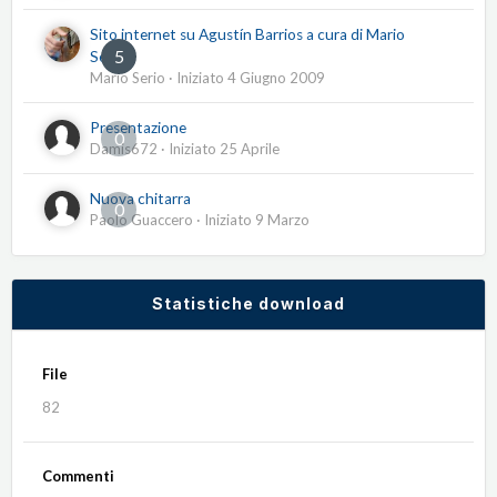
Sito internet su Agustín Barrios a cura di Mario
5
Serio
Mario Serio
· Iniziato
4 Giugno 2009
Presentazione
0
Damis672
· Iniziato
25 Aprile
Nuova chitarra
0
Paolo Guaccero
· Iniziato
9 Marzo
Statistiche download
File
82
Commenti