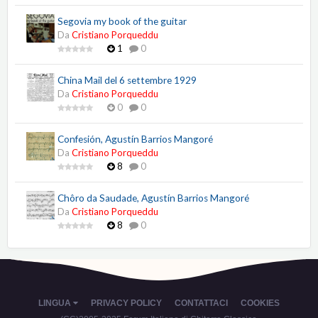
Segovia my book of the guitar
Da
Cristiano Porqueddu
1
0
China Mail del 6 settembre 1929
Da
Cristiano Porqueddu
0
0
Confesión, Agustín Barrios Mangoré
Da
Cristiano Porqueddu
8
0
Chôro da Saudade, Agustín Barrios Mangoré
Da
Cristiano Porqueddu
8
0
LINGUA
PRIVACY POLICY
CONTATTACI
COOKIES