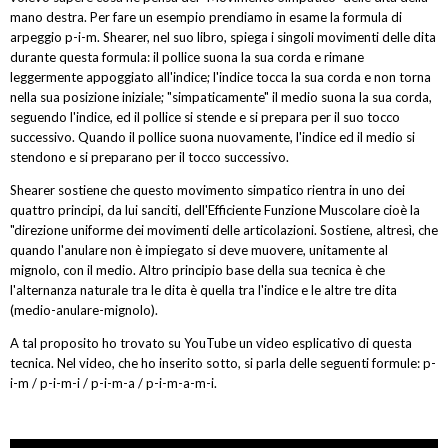
mano destra. Per fare un esempio prendiamo in esame la formula di
arpeggio p-i-m. Shearer, nel suo libro, spiega i singoli movimenti delle dita
durante questa formula: il pollice suona la sua corda e rimane
leggermente appoggiato all'indice; l'indice tocca la sua corda e non torna
nella sua posizione iniziale; "simpaticamente" il medio suona la sua corda,
seguendo l'indice, ed il pollice si stende e si prepara per il suo tocco
successivo. Quando il pollice suona nuovamente, l'indice ed il medio si
stendono e si preparano per il tocco successivo.
Shearer sostiene che questo movimento simpatico rientra in uno dei
quattro principi, da lui sanciti, dell'Efficiente Funzione Muscolare cioè la
"direzione uniforme dei movimenti delle articolazioni. Sostiene, altresì, che
quando l'anulare non è impiegato si deve muovere, unitamente al
mignolo, con il medio. Altro principio base della sua tecnica è che
l'alternanza naturale tra le dita è quella tra l'indice e le altre tre dita
(medio-anulare-mignolo).
A tal proposito ho trovato su YouTube un video esplicativo di questa
tecnica. Nel video, che ho inserito sotto, si parla delle seguenti formule: p-
i-m / p-i-m-i / p-i-m-a / p-i-m-a-m-i.