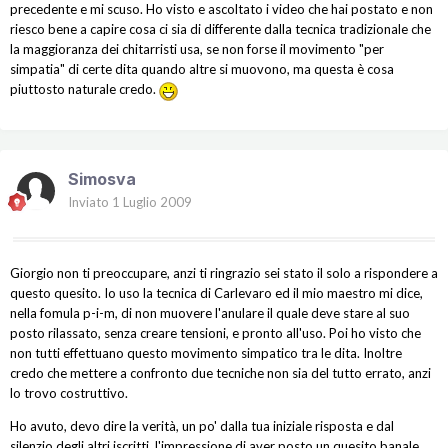
precedente e mi scuso. Ho visto e ascoltato i video che hai postato e non
riesco bene a capire cosa ci sia di differente dalla tecnica tradizionale che
la maggioranza dei chitarristi usa, se non forse il movimento "per
simpatia" di certe dita quando altre si muovono, ma questa è cosa
piuttosto naturale credo.
Simosva
Inviato
1 Luglio 2009
Giorgio non ti preoccupare, anzi ti ringrazio sei stato il solo a rispondere a
questo quesito. Io uso la tecnica di Carlevaro ed il mio maestro mi dice,
nella fomula p-i-m, di non muovere l'anulare il quale deve stare al suo
posto rilassato, senza creare tensioni, e pronto all'uso. Poi ho visto che
non tutti effettuano questo movimento simpatico tra le dita. Inoltre
credo che mettere a confronto due tecniche non sia del tutto errato, anzi
lo trovo costruttivo.
Ho avuto, devo dire la verità, un po' dalla tua iniziale risposta e dal
silenzio degli altri iscritti, l'impressione di aver posto un quesito banale.