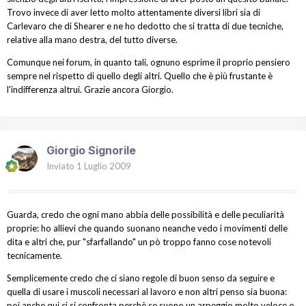
Trovo invece di aver letto molto attentamente diversi libri sia di
Carlevaro che di Shearer e ne ho dedotto che si tratta di due tecniche,
relative alla mano destra, del tutto diverse.
Comunque nei forum, in quanto tali, ognuno esprime il proprio pensiero
sempre nel rispetto di quello degli altri. Quello che è più frustante è
l'indifferenza altrui. Grazie ancora Giorgio.
Giorgio Signorile
Inviato
1 Luglio 2009
Guarda, credo che ogni mano abbia delle possibilità e delle peculiarità
proprie: ho allievi che quando suonano neanche vedo i movimenti delle
dita e altri che, pur "sfarfallando" un pò troppo fanno cose notevoli
tecnicamente.
Semplicemente credo che ci siano regole di buon senso da seguire e
quella di usare i muscoli necessari al lavoro e non altri penso sia buona:
poi anche qui ci si confronta perchè se suono un arpeggio molto veloce o