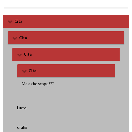
Cita
Cita
Cita
Cita
Ma a che scopo???
Lucro.
dralig