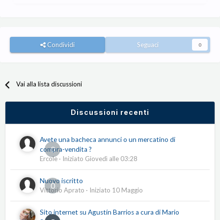
Condividi
Seguaci
0
Vai alla lista discussioni
Discussioni recenti
Avete una bacheca annunci o un mercatino di
0
compra-vendita ?
Ercole
· Iniziato
Giovedì alle 03:28
Nuovo iscritto
0
Vittorio Aprato
· Iniziato
10 Maggio
Sito internet su Agustín Barrios a cura di Mario