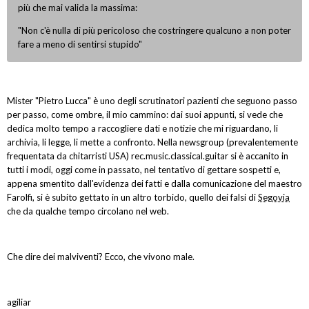
più che mai valida la massima:
"Non c'è nulla di più pericoloso che costringere qualcuno a non poter
fare a meno di sentirsi stupido"
Mister "Pietro Lucca" è uno degli scrutinatori pazienti che seguono passo
per passo, come ombre, il mio cammino: dai suoi appunti, si vede che
dedica molto tempo a raccogliere dati e notizie che mi riguardano, li
archivia, li legge, li mette a confronto. Nella newsgroup (prevalentemente
frequentata da chitarristi USA) rec.music.classical.guitar si è accanito in
tutti i modi, oggi come in passato, nel tentativo di gettare sospetti e,
appena smentito dall'evidenza dei fatti e dalla comunicazione del maestro
Farolfi, si è subito gettato in un altro torbido, quello dei falsi di
Segovia
che da qualche tempo circolano nel web.
Che dire dei malviventi? Ecco, che vivono male.
agiliar