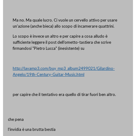
Ma no. Ma quale lucro. Ci vuole un cervello attivo per usare
un'azione (anche bieca) allo scopo di incamerare quattrini.
Lo scopo è invece un altro e per capire a cosa alludo è
sufficiente leggere il post dell'ometto-tastiera che scrive
firmandosi "Pietro Lucca" (inesistente) su
http://lavamp3.com/buy_mp3_album2499021/
Gilardino
-
Angelo/19th-Century-Guitar-Music.html
per capire che il tentativo era quello di tirar fuori ben altro.
che pena
l'invidia è una brutta bestia