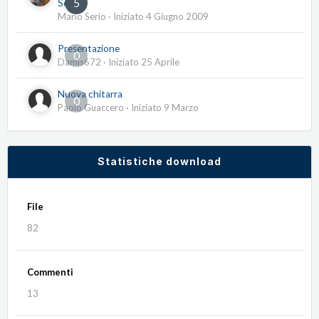
5
Serio
Mario Serio
· Iniziato
4 Giugno 2009
Presentazione
0
Damis672
· Iniziato
25 Aprile
Nuova chitarra
0
Paolo Guaccero
· Iniziato
9 Marzo
Statistiche download
File
82
Commenti
13