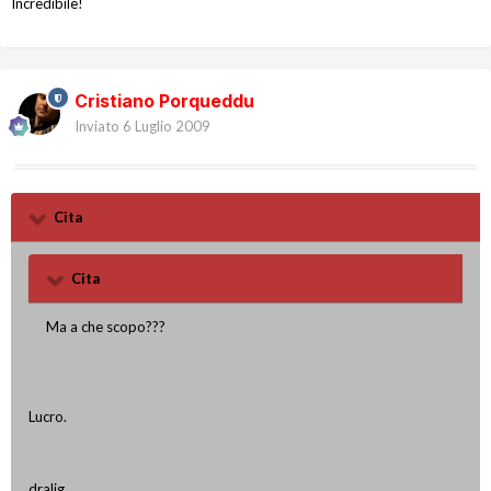
Incredibile!
Cristiano Porqueddu
Inviato
6 Luglio 2009
Cita
Cita
Ma a che scopo???
Lucro.
dralig