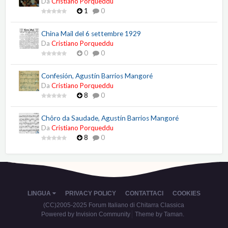
Da
Cristiano Porqueddu
1
0
China Mail del 6 settembre 1929
Da
Cristiano Porqueddu
0
0
Confesión, Agustín Barrios Mangoré
Da
Cristiano Porqueddu
8
0
Chôro da Saudade, Agustín Barrios Mangoré
Da
Cristiano Porqueddu
8
0
LINGUA
PRIVACY POLICY
CONTATTACI
COOKIES
(CC)2005-2025 Forum Italiano di Chitarra Classica
Powered by Invision Community
Theme by Taman.