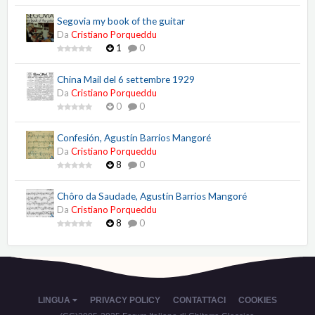
Segovia my book of the guitar
Da
Cristiano Porqueddu
1
0
China Mail del 6 settembre 1929
Da
Cristiano Porqueddu
0
0
Confesión, Agustín Barrios Mangoré
Da
Cristiano Porqueddu
8
0
Chôro da Saudade, Agustín Barrios Mangoré
Da
Cristiano Porqueddu
8
0
LINGUA
PRIVACY POLICY
CONTATTACI
COOKIES