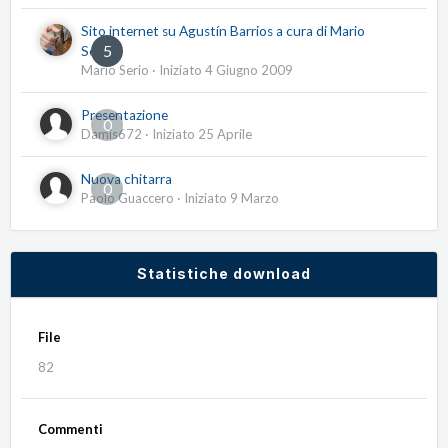
Sito internet su Agustín Barrios a cura di Mario
5
Serio
Mario Serio
· Iniziato
4 Giugno 2009
Presentazione
0
Damis672
· Iniziato
25 Aprile
Nuova chitarra
0
Paolo Guaccero
· Iniziato
9 Marzo
Statistiche download
File
82
Commenti