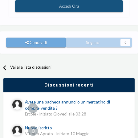
Accedi Ora
Condividi
Seguaci
0
Vai alla lista discussioni
Discussioni recenti
Avete una bacheca annunci o un mercatino di
0
compra-vendita ?
Ercole
· Iniziato
Giovedì alle 03:28
Nuovo iscritto
0
Vittorio Aprato
· Iniziato
10 Maggio