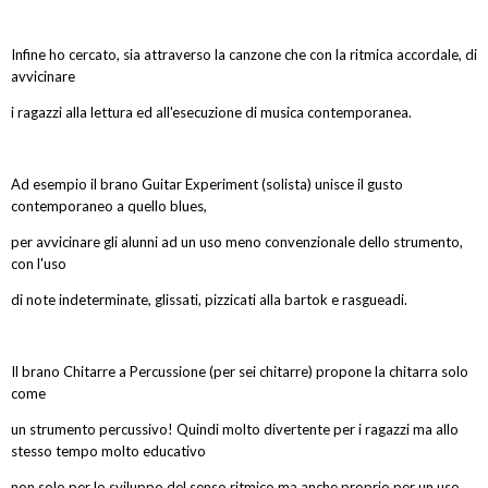
Infine ho cercato, sia attraverso la canzone che con la ritmica accordale, di
avvicinare
i ragazzi alla lettura ed all'esecuzione di musica contemporanea.
Ad esempio il brano Guitar Experiment (solista) unisce il gusto
contemporaneo a quello blues,
per avvicinare gli alunni ad un uso meno convenzionale dello strumento,
con l'uso
di note indeterminate, glissati, pizzicati alla bartok e rasgueadi.
Il brano Chitarre a Percussione (per sei chitarre) propone la chitarra solo
come
un strumento percussivo! Quindi molto divertente per i ragazzi ma allo
stesso tempo molto educativo
non solo per lo sviluppo del senso ritmico ma anche proprio per un uso