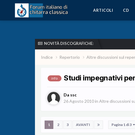
ARTICOLI
CD
NOVITÀ DISCOGRAFICHE:
Indice
Repertorio
Altre discussioni sul repe
Studi impegnativi pe
info
Da
ssc
26 Agosto 2010
in
Altre discussioni s
1
2
3
AVANTI
Pagina 1 di 3