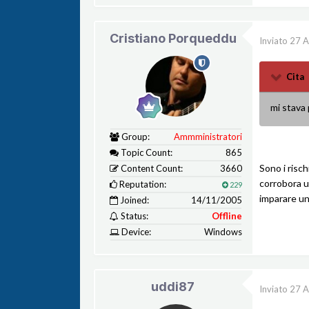
Cristiano Porqueddu
Inviato
27 A
Cita
mi stava 
Group:
Ammministratori
Topic Count:
865
Sono i risch
Content Count:
3660
corrobora u
Reputation:
229
imparare una
Joined:
14/11/2005
Status:
Offline
Device:
Windows
uddi87
Inviato
27 A