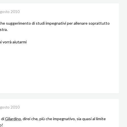
gosto 2010
che suggerimento di studi impegnativi per allenare soprattutto
stra.
i vorrà aiutarmi
gosto 2010
 di
Gilardino
, direi che, più che impegnativo, sia quasi al limite
o!