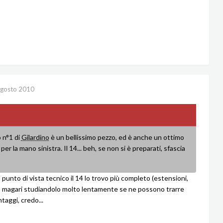
gosto 2010
 n°1 di
Gilardino
è un bellissimo pezzo, ed è anche un ottimo
 per la mano sinistra. Il 14... beh, se non si è preparati, sfascia
 punto di vista tecnico il 14 lo trovo più completo (estensioni,
.), magari studiandolo molto lentamente se ne possono trarre
taggi, credo...