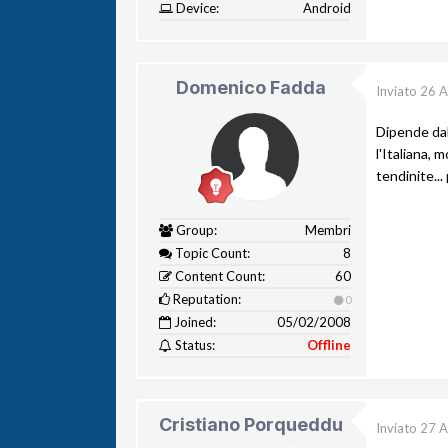
Device:
Android
Domenico Fadda
Inviato
26 A
Dipende dal
l'Italiana, 
tendinite...
Group:
Membri
Topic Count:
8
Content Count:
60
Reputation:
0
Joined:
05/02/2008
Status:
Offline
Cristiano Porqueddu
Inviato
27 A