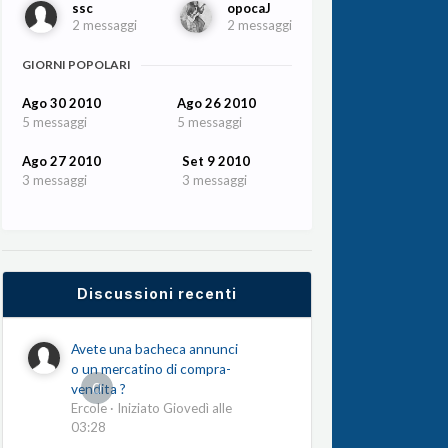
ssc
opocaJ
2 messaggi
2 messaggi
GIORNI POPOLARI
Ago 30 2010
Ago 26 2010
5 messaggi
5 messaggi
Ago 27 2010
Set 9 2010
3 messaggi
3 messaggi
Discussioni recenti
Avete una bacheca annunci
o un mercatino di compra-
0
vendita ?
Ercole
· Iniziato
Giovedì alle
03:28