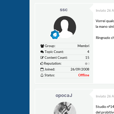
ssc
Inviato
26 A
Vorrei qual
la mano sini
Ringrazio ch
Group:
Membri
Topic Count:
4
Content Count:
15
Reputation:
0
Joined:
26/09/2008
Status:
Offline
opocaJ
Inviato
26 A
Studio n°14
del probitiv