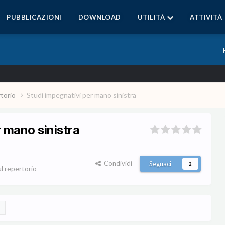
PUBBLICAZIONI
DOWNLOAD
UTILITÀ
ATTIVITÀ
rtorio
Studi impegnativi per mano sinistra
r mano sinistra
Condividi
Seguaci
2
ul repertorio