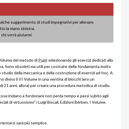
ualche suggerimento di studi impegnativi per allenare
to la mano sinistra.
 chi vorrà aiutarmi
II Volume del metodo di
Pujol
selezionando gli esercizi dedicati alla
ra. Sono obsoleti ma utili per costruire delle fondamenta molto
o studio della meccanica e della costruzione di esercizi ad-hoc. A
 diviso il III Volume in una ventina di blocchi (ero un
di 21 anni, allora) per creare una procedura metodica di studio.
ose iniziano a funzionare non perda tempo e passi subito agli
eciali di virtuosismo" i Luigi Biscali, Edizioni Bérben, I Volume.
 orientarsi sarà più semplice.