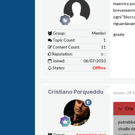
maestro por
brevemente i
ogni "bloc
riguardavano
Group:
Membri
grazie
Topic Count:
1
Content Count:
11
Reputation:
0
Joined:
06/07/2010
Status:
Offline
Cristiano Porqueddu
Inviato
28 A
Cita
potrebbe 
studio d
Group:
Ammministratori