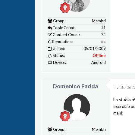
Group:
Membri
Topic Count:
11
Content Count:
74
Reputation:
0
Joined:
05/01/2009
Status:
Offline
Device:
Android
Domenico Fadda
Inviato
26 A
Lo studio n
esercizio pe
mani!
Group:
Membri