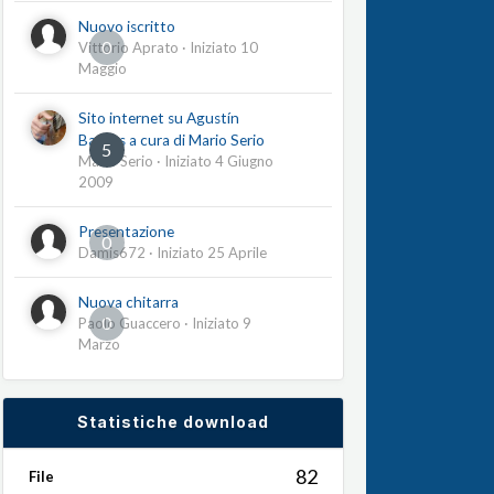
Nuovo iscritto
0
Vittorio Aprato
· Iniziato
10
Maggio
Sito internet su Agustín
Barrios a cura di Mario Serio
5
Mario Serio
· Iniziato
4 Giugno
2009
Presentazione
0
Damis672
· Iniziato
25 Aprile
Nuova chitarra
0
Paolo Guaccero
· Iniziato
9
Marzo
Statistiche download
82
File