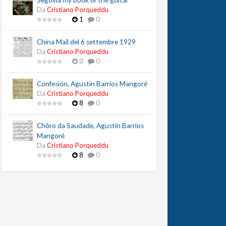
Segovia my book of the guitar
Da
Cristiano Porqueddu
1
0
China Mail del 6 settembre 1929
Da
Cristiano Porqueddu
0
0
Confesión, Agustín Barrios Mangoré
Da
Cristiano Porqueddu
8
0
Chôro da Saudade, Agustín Barrios
Mangoré
Da
Cristiano Porqueddu
8
0