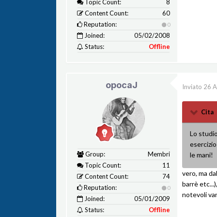
Topic Count:
8
Content Count:
60
Reputation:
0
Joined:
05/02/2008
Status:
Offline
opocaJ
Inviato
26 A
Cita
Lo studio
esercizio
Group:
Membri
le mani!
Topic Count:
11
vero, ma dal
Content Count:
74
barrè etc..
Reputation:
0
notevoli van
Joined:
05/01/2009
Status:
Offline