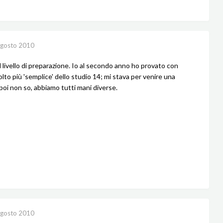
gosto 2010
 livello di preparazione. Io al secondo anno ho provato con
molto più 'semplice' dello studio 14; mi stava per venire una
 poi non so, abbiamo tutti mani diverse.
gosto 2010