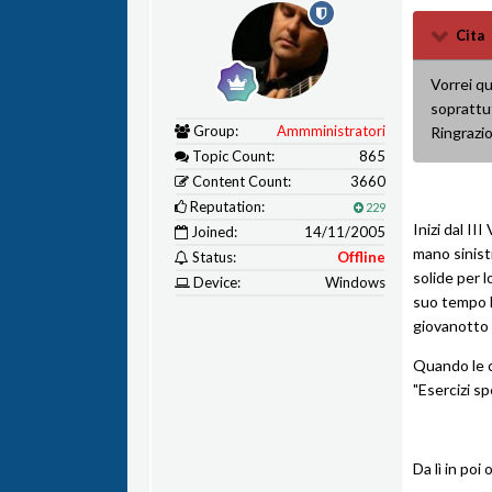
Cita
Vorrei q
soprattut
Group:
Ammministratori
Ringrazio
Topic Count:
865
Content Count:
3660
Reputation:
229
Inizi dal I
Joined:
14/11/2005
mano sinist
Status:
Offline
solide per l
Device:
Windows
suo tempo ho
giovanotto 
Quando le c
"Esercizi sp
Da lì in poi