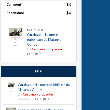
13
Commenti
14
Recensioni
ULTIMO FILE
Catalogo delle opere
pubblicate da Matanya
Ophee
Da
Cristiano Porqueddu
0
0
File
Catalogo delle opere pubblicate da
Matanya Ophee
Da
Cristiano Porqueddu
0
0