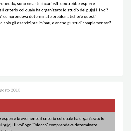
queddu, sono rimasto incuriosito, potrebbe esporre
l criterio col quale ha organizzato lo studio del
pujol
III vol?
co" comprendeva determinate problematiche?e questi
 solo gli esercizi preliminari, o anche gli studi complementari?
gosto 2010
esporre brevemente il criterio col quale ha organizzato lo
el
pujol
III vol?ogni "blocco" comprendeva determinate