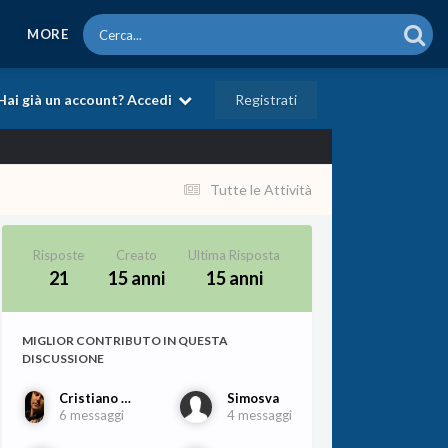
MORE
Registrati
Hai già un account? Accedi
Tutte le Attività
Risposte
Creato
Ultima Risposta
21
15 anni
15 anni
MIGLIOR CONTRIBUTO IN QUESTA
DISCUSSIONE
Cristiano Porqueddu
Simosva
6 messaggi
4 messaggi