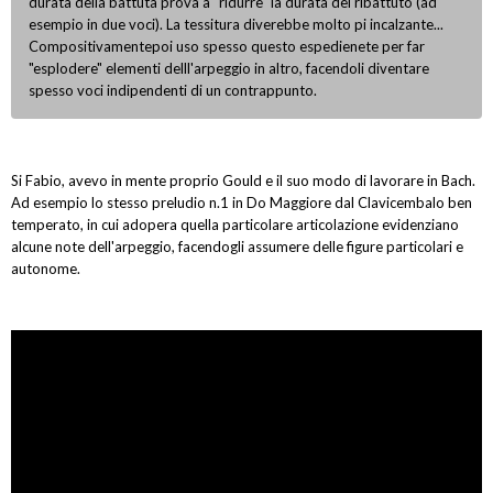
durata della battuta prova a "ridurre" la durata del ribattuto (ad
esempio in due voci). La tessitura diverebbe molto pi incalzante...
Compositivamentepoi uso spesso questo espedienete per far
"esplodere" elementi delll'arpeggio in altro, facendoli diventare
spesso voci indipendenti di un contrappunto.
Si Fabio, avevo in mente proprio Gould e il suo modo di lavorare in Bach.
Ad esempio lo stesso preludio n.1 in Do Maggiore dal Clavicembalo ben
temperato, in cui adopera quella particolare articolazione evidenziano
alcune note dell'arpeggio, facendogli assumere delle figure particolari e
autonome.