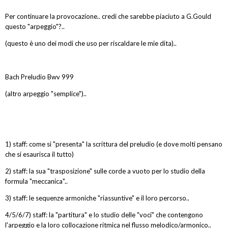
Per continuare la provocazione.. credi che sarebbe piaciuto a G.Gould
questo "arpeggio"?..
(questo è uno dei modi che uso per riscaldare le mie dita)..
Bach Preludio Bwv 999
(altro arpeggio "semplice")..
1) staff: come si "presenta" la scrittura del preludio (e dove molti pensano
che si esaurisca il tutto)
2) staff: la sua "trasposizione" sulle corde a vuoto per lo studio della
formula "meccanica"..
3) staff: le sequenze armoniche "riassuntive" e il loro percorso..
4/5/6/7) staff: la "partitura" e lo studio delle "voci" che contengono
l'arpeggio e la loro collocazione ritmica nel flusso melodico/armonico..