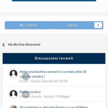
Condividi
Seguaci
1
Vai alla lista discussioni
Discussioni recenti
Avete una bacheca annunci o un mercatino di
0
compra-vendita ?
Ercole
· Iniziato
Giovedì alle 03:28
Nuovo iscritto
0
Vittorio Aprato
· Iniziato
10 Maggio
Sito internet su Agustín Barrios a cura di Mario