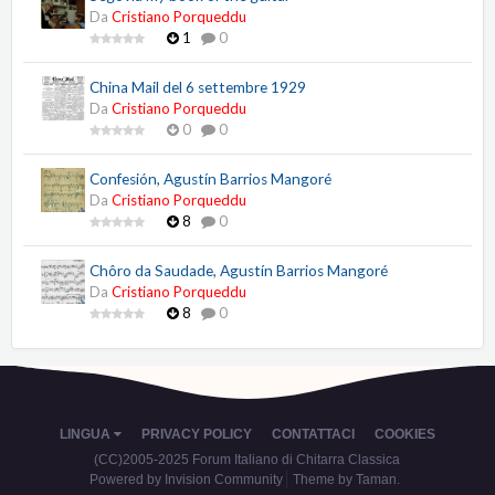
Da
Cristiano Porqueddu
1
0
China Mail del 6 settembre 1929
Da
Cristiano Porqueddu
0
0
Confesión, Agustín Barrios Mangoré
Da
Cristiano Porqueddu
8
0
Chôro da Saudade, Agustín Barrios Mangoré
Da
Cristiano Porqueddu
8
0
LINGUA
PRIVACY POLICY
CONTATTACI
COOKIES
(CC)2005-2025 Forum Italiano di Chitarra Classica
Powered by Invision Community
Theme by Taman.