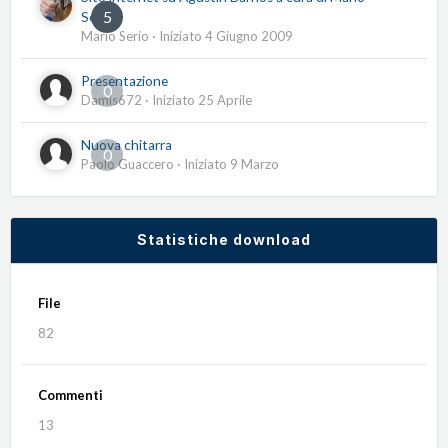
5
Serio
Mario Serio
· Iniziato
4 Giugno 2009
Presentazione
0
Damis672
· Iniziato
25 Aprile
Nuova chitarra
0
Paolo Guaccero
· Iniziato
9 Marzo
Statistiche download
File
82
Commenti
13