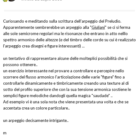
Curiosando e meditando sulla scrittura dell'arpeggio del Preludio.
Apparentemente sembrerebbe un arpeggio alla "
Giuliani
" se ci si ferma
alle sole semicrome regolari ma le risonanze che entrano in atto nelllo
spettro armonico delle altezze (e del timbro delle corde su cui è realizzato
l'arpeggio crea disegni e figure interessanti) ...
un tentativo di rappresentare alcune delle molteplici possibilità che si
possono ottenere..
un esercizio interessante nel provare a controllare e percepire nello
scorrere del flusso armonico l'articolazione delle varie "figure" fino a
controllarle dinamicamente e timbricamente creando una texture al di
sotto del profilo superiore che con la sua tensione armonica sostiene le
semplici figure melodiche dandogli quella magica "saudade" ..
Ad esempio vi è una sola nota che viene presentata una volta e che se
accentata crea un colore particolare..
un arpeggio decisamente intrigante..
m