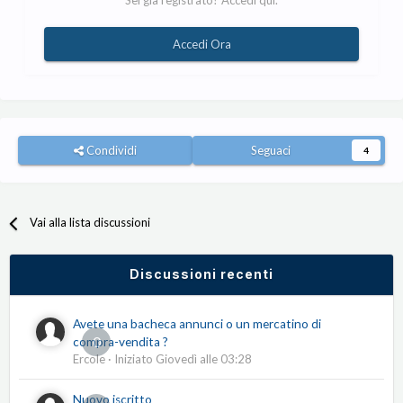
Sei già registrato? Accedi qui.
Accedi Ora
Condividi
Seguaci
4
Vai alla lista discussioni
Discussioni recenti
Avete una bacheca annunci o un mercatino di
0
compra-vendita ?
Ercole
· Iniziato
Giovedì alle 03:28
Nuovo iscritto