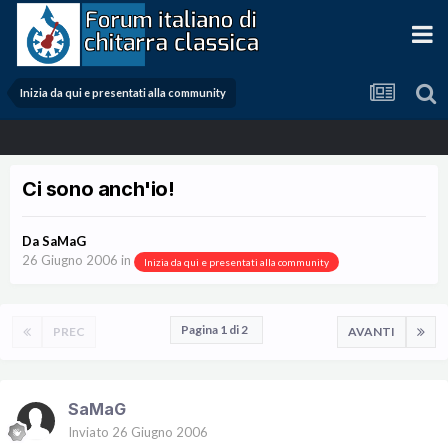
Inizia da qui e presentati alla community
Ci sono anch'io!
Da
SaMaG
26 Giugno 2006
in
Inizia da qui e presentati alla community
Pagina 1 di 2
PREC
AVANTI
SaMaG
Inviato
26 Giugno 2006