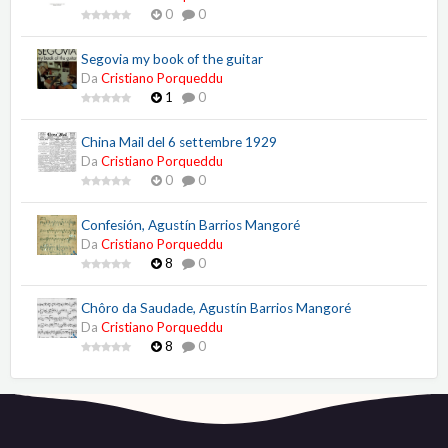
0
0
Segovia my book of the guitar
Da
Cristiano Porqueddu
1
0
China Mail del 6 settembre 1929
Da
Cristiano Porqueddu
0
0
Confesión, Agustín Barrios Mangoré
Da
Cristiano Porqueddu
8
0
Chôro da Saudade, Agustín Barrios Mangoré
Da
Cristiano Porqueddu
8
0