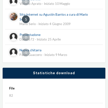
0
Vittorio Aprato
· Iniziato
10 Maggio
Sito internet su Agustín Barrios a cura di Mario
5
Serio
Mario Serio
· Iniziato
4 Giugno 2009
Presentazione
0
Damis672
· Iniziato
25 Aprile
Nuova chitarra
0
Paolo Guaccero
· Iniziato
9 Marzo
Statistiche download
File
82