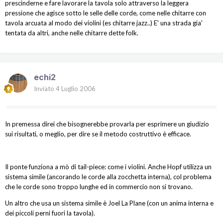
prescinderne e fare lavorare la tavola solo attraverso la leggera
pressione che agisce sotto le selle delle corde, come nelle chitarre con
tavola arcuata al modo dei violini (es chitarre jazz..) E' una strada gia'
tentata da altri, anche nelle chitarre dette folk.
echi2
Inviato
4 Luglio 2006
In premessa direi che bisognerebbe provarla per esprimere un giudizio
sui risultati, o meglio, per dire se il metodo costruttivo è efficace.
Il ponte funziona a mò di tail-piece: come i violini. Anche Hopf utilizza un
sistema simile (ancorando le corde alla zocchetta interna), col problema
che le corde sono troppo lunghe ed in commercio non si trovano.
Un altro che usa un sistema simile è Joel La Plane (con un anima interna e
dei piccoli perni fuori la tavola).