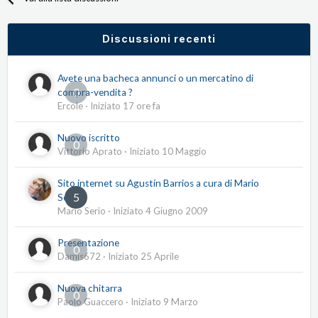
Discussioni recenti
Avete una bacheca annunci o un mercatino di
0
compra-vendita ?
Ercole
· Iniziato
17 ore fa
Nuovo iscritto
0
Vittorio Aprato
· Iniziato
10 Maggio
Sito internet su Agustín Barrios a cura di Mario
5
Serio
Mario Serio
· Iniziato
4 Giugno 2009
Presentazione
0
Damis672
· Iniziato
25 Aprile
Nuova chitarra
0
Paolo Guaccero
· Iniziato
9 Marzo