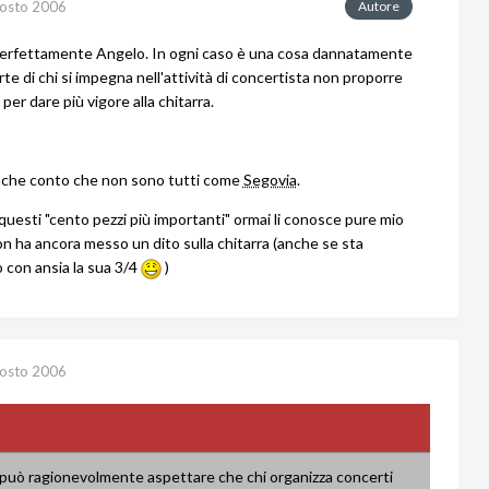
osto 2006
Autore
perfettamente Angelo. In ogni caso è una cosa dannatamente
te di chi si impegna nell'attività di concertista non proporre
er dare più vigore alla chitarra.
nche conto che non sono tutti come
Segovia
.
 questi "cento pezzi più importanti" ormai li conosce pure mio
non ha ancora messo un dito sulla chitarra (anche se sta
con ansia la sua 3/4
)
osto 2006
i può ragionevolmente aspettare che chi organizza concerti