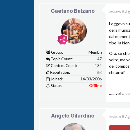
Gaetano Balzano
Inviato
8 Ag
Leggevo su
della music
dal momento
tipo: la Non
Group:
Membri
Ora, so che
Topic Count:
47
volte, ma v
Content Count:
134
dei composi
Reputation:
chitarra?
0
Joined:
14/03/2006
Status:
Offline
... a voi la co
Angelo Gilardino
Inviato
8 Ag