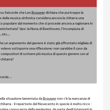
su Seicorde che Leo
Brouwer
dichiara che purtroppo la
e della musica sinfonica considera ancora la chitarra una
o popolare dal momento che si procede ancora a ragionare in
etichettata" tipo: la Nona di Beethoven, l'Incompiuta di
 etc....
he un argomento del genere è stato già affrontato migliaia di
 volevo sottoporre una riflessione: non sarebbe il caso da
 compositori di scrivere più musica di questo genere con al
 chitarra?
 corda ...
 della situazione lamentata da
Brouwer
non c'è la mancanza di
hitarra - il repertorio del Novecento in specie è molto ricco -
issima conoscenza della medesima, da parte degli interpreti in