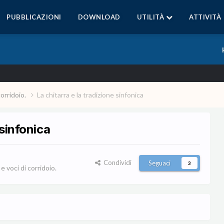
PUBBLICAZIONI
DOWNLOAD
UTILITÀ
ATTIVITÀ
corridoio.
La chitarra e la tradizione sinfonica
 sinfonica
Condividi
Seguaci
3
 voci di corridoio.