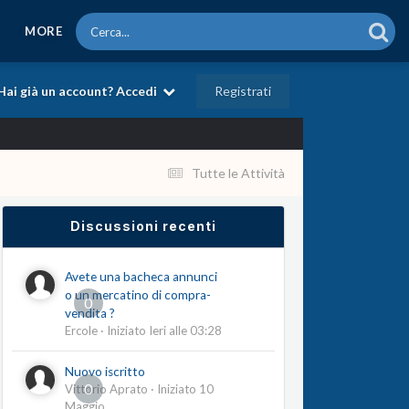
MORE
Registrati
Hai già un account? Accedi
Tutte le Attività
Discussioni recenti
Avete una bacheca annunci
o un mercatino di compra-
0
vendita ?
Ercole
· Iniziato
Ieri alle 03:28
Nuovo iscritto
0
Vittorio Aprato
· Iniziato
10
Maggio