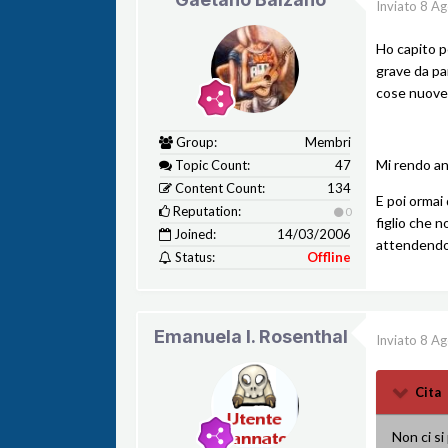
Inviato
8 Ag
Ho capito 
grave da par
cose nuove p
Group:
Membri
Mi rendo a
Topic Count:
47
Content Count:
134
E poi ormai
Reputation:
0
figlio che 
Joined:
14/03/2006
attendendo 
Status:
Offline
Emanuela l. Rosenthal
Inviato
8 Ag
Cita
Non ci s