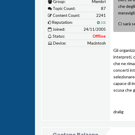
Group:
Membri
che degli
Topic Count:
87
meravigli
Content Count:
2241
Reputation:
101
Ci sarà s
Joined:
24/11/2005
Status:
Offline
Device:
Macintosh
Gli organizz
interpreti, 
che ne rima
concerti in
selezionare
capace di im
scusa che gl
dralig
Gaetano Balzano