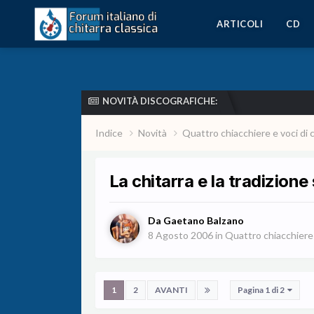
ARTICOLI
CD
NOVITÀ DISCOGRAFICHE:
Indice
Novità
Quattro chiacchiere e voci di 
La chitarra e la tradizione
Da
Gaetano Balzano
8 Agosto 2006
in
Quattro chiacchiere e
1
2
AVANTI
Pagina 1 di 2