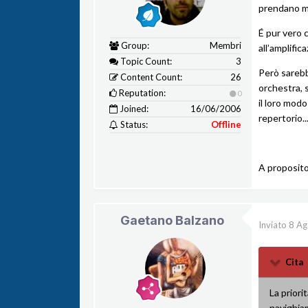
prendano mo
É pur vero 
Group:
Membri
all’amplific
Topic Count:
3
Però sarebb
Content Count:
26
orchestra, 
Reputation:
0
il loro modo
Joined:
16/06/2006
repertorio..
Status:
Offline
A proposito,
Gaetano Balzano
Inviato
8 Ag
Cita
La priori
navighiam