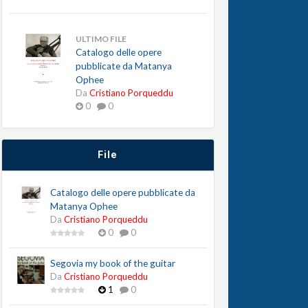
ULTIMO FILE
Catalogo delle opere
pubblicate da Matanya
Ophee
Da
Cristiano Porqueddu
0
0
File
Catalogo delle opere pubblicate da
Matanya Ophee
Da
Cristiano Porqueddu
0
0
Segovia my book of the guitar
Da
Cristiano Porqueddu
1
0