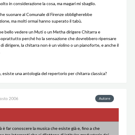
lto in considerazione la cosa, ma magari mi sbaglio.
che suonare al Comunale di Firenze obbligherebbe
azione, ma molti ormai hanno superato il tabù.
e bello vedere un Muti o un Metha dirigere Chitarra e
soprattutto perché ho la sensazione che dovrebbero ripensare
 di dirigere, la chitarra non è un violino o un pianoforte, e anche il
.
 esiste una antologia del repertorio per chitarra classica?
osto 2006
Autore
tà è far conoscere la musica che esiste già e, fino a che
o tra interpreti che si dilettano di istituire graduatorie dei