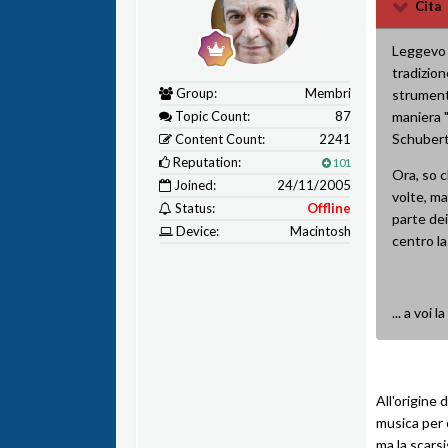
Cita
Leggevo 
tradizion
Group:
Membri
strument
Topic Count:
87
maniera "
Schubert,
Content Count:
2241
Reputation:
101
Ora, so c
Joined:
24/11/2005
volte, ma
Status:
Offline
parte dei
Device:
Macintosh
centro la
... a voi la
All'origine
musica per c
ma la scars