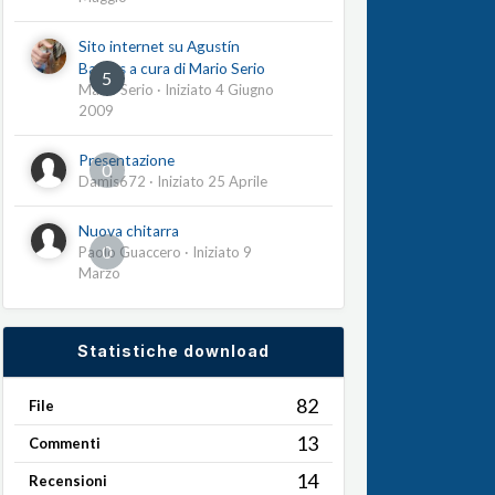
Sito internet su Agustín
Barrios a cura di Mario Serio
5
Mario Serio
· Iniziato
4 Giugno
2009
Presentazione
0
Damis672
· Iniziato
25 Aprile
Nuova chitarra
0
Paolo Guaccero
· Iniziato
9
Marzo
Statistiche download
82
File
13
Commenti
14
Recensioni