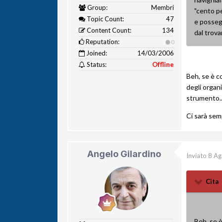
Group:
Membri
"cento p
Topic Count:
47
e possegg
Content Count:
134
dal trova
Reputation:
0
Joined:
14/03/2006
Status:
Offline
Beh, se è co
degli organi
strumento...
Ci sarà sem
Angelo Gilardino
Inviato
8 Ag
Cita
Beh, se è