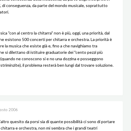
oi, di conseguenza, da parte del mondo musicale, soprattutto
atori.
ica "con al centro la chitarra" non è più, oggi, una priorità, dal
 esistono 500 concerti per chitarra e orchestra. La priorità è
re la musica che esiste già e, fino a che navighiamo tra
he si dilettano di istituire graduatorie dei "cento pezzi più
 (quando ne conoscono si e no una dozzina e posseggono
striminzite), il problema resterà ben lungi dal trovare soluzione.
osto 2006
altro quesito da porsi sia di quante possibilità ci sono di portare
 chitarra e orchestra, non mi sembra che i grandi teatri