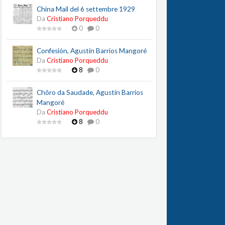
China Mail del 6 settembre 1929
Da
Cristiano Porqueddu
0
0
Confesión, Agustín Barrios Mangoré
Da
Cristiano Porqueddu
8
0
Chôro da Saudade, Agustín Barrios
Mangoré
Da
Cristiano Porqueddu
8
0