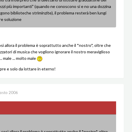
ezzi più importanti" (quando ne conoscono si e no una dozzina
ono biblioteche striminzite), il problema resterà ben lungi
re soluzione
sì allora il problema è soprattutto anche il *nostro*, oltre che
zzatori di musica che vogliono ignorare il nostro meraviglioso
. male ... molto male
pre e solo da lottare in eterno!
osto 2006
 così allora il problema è soprattutto anche il *nostro*, oltre