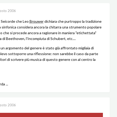
osto 2006
 Seicorde che Leo
Brouwer
dichiara che purtroppo la tradizione
a sinfonica considera ancora la chitarra una strumento popolare
 che si procede ancora a ragionare in maniera "etichettata"
a di Beethoven, l'Incompiuta di Schubert, etc....
 un argomento del genere è stato già affrontato migliaia di
olevo sottoporre una riflessione: non sarebbe il caso da parte
tori di scrivere più musica di questo genere con al centro la
rda ...
osto 2006