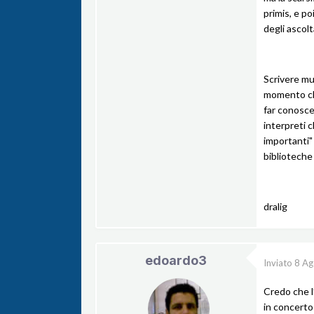
primis, e p
degli ascolt
Scrivere mus
momento che
far conosce
interpreti c
importanti"
biblioteche 
dralig
edoardo3
Inviato
8 Ag
Credo che l’
in concerto