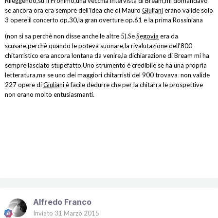
Rileggendo,su Il Fronimo,una vecchia intervista di Bream,mi domandavo
se ancora ora era sempre dell'idea che di Mauro
Giuliani
erano valide solo
3 opere:il concerto op.30,la gran overture op.61 e la prima Rossiniana
(non si sa perchè non disse anche le altre 5).Se
Segovia
era da
scusare,perchè quando le poteva suonare,la rivalutazione dell'800
chitarristico era ancora lontana da venire,la dichiarazione di Bream mi ha
sempre lasciato stupefatto.Uno strumento è credibile se ha una propria
letteratura,ma se uno dei maggiori chitarristi del 900 trovava non valide
227 opere di
Giuliani
è facile dedurre che per la chitarra le prospettive
non erano molto entusiasmanti.
Alfredo Franco
Inviato
31 Marzo 2015