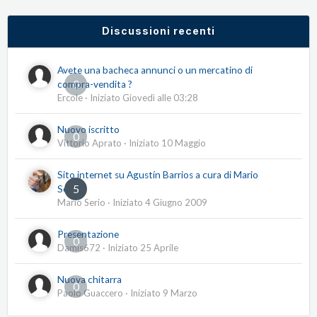
Discussioni recenti
Avete una bacheca annunci o un mercatino di
0
compra-vendita ?
Ercole
· Iniziato
Giovedì alle 03:28
Nuovo iscritto
0
Vittorio Aprato
· Iniziato
10 Maggio
Sito internet su Agustín Barrios a cura di Mario
5
Serio
Mario Serio
· Iniziato
4 Giugno 2009
Presentazione
0
Damis672
· Iniziato
25 Aprile
Nuova chitarra
0
Paolo Guaccero
· Iniziato
9 Marzo