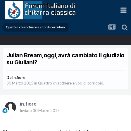
Quattro chiacchiere e voci di corridoio.
Julian Bream,oggi,avrà cambiato il giudizio
su Giuliani?
Da
in.fiore
30 Marzo 2015
in
Quattro chiacchiere e voci di corridoio.
in.fiore
Inviato
30 Marzo 2015