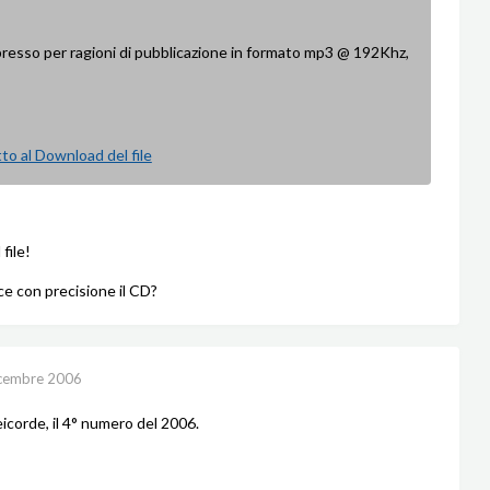
presso per ragioni di pubblicazione in formato mp3 @ 192Khz,
tto al Download del file
 file!
 con precisione il CD?
cembre 2006
icorde, il 4° numero del 2006.