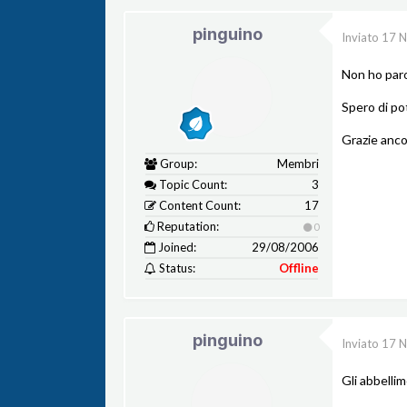
pinguino
Inviato
17 
Non ho parol
Spero di po
Grazie anco
Group:
Membri
Topic Count:
3
Content Count:
17
Reputation:
0
Joined:
29/08/2006
Status:
Offline
pinguino
Inviato
17 
Gli abbelli