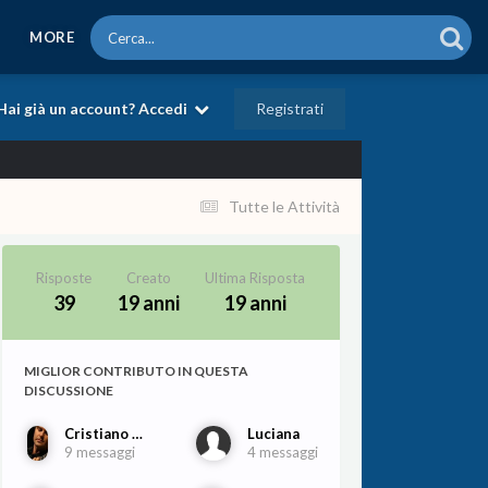
MORE
Registrati
Hai già un account? Accedi
Tutte le Attività
Risposte
Creato
Ultima Risposta
39
19 anni
19 anni
MIGLIOR CONTRIBUTO IN QUESTA
DISCUSSIONE
Cristiano Porqueddu
Luciana
9 messaggi
4 messaggi