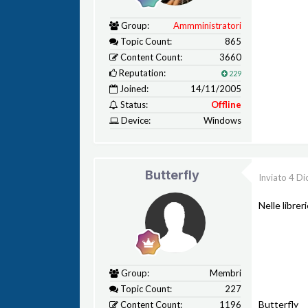
Group:
Ammministratori
Topic Count:
865
Content Count:
3660
Reputation:
229
Joined:
14/11/2005
Status:
Offline
Device:
Windows
Butterfly
Inviato
4 Di
Nelle librer
Group:
Membri
Topic Count:
227
Butterfly
Content Count:
1196