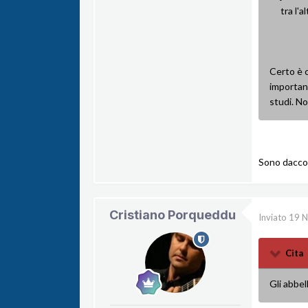
tra l'a
Certo è c
important
studi. N
Sono daccor
Cristiano Porqueddu
Inviato
19 
Cita
Gli abbel