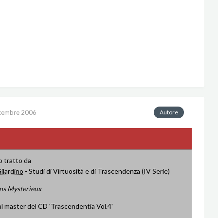
cembre 2006
Autore
o tratto da
ilardino
- Studi di Virtuosità e di Trascendenza (IV Serie)
ins Mysterieux
al master del CD 'Trascendentia Vol.4'