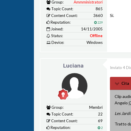
Group:
Ammministratori
Topic Count:
865
Si.
Content Count:
3660
Reputation:
229
Joined:
14/11/2005
Status:
Offline
Device:
Windows
Luciana
Inviato
4 Di
Cita
Clip audi
Angelo
G
Group:
Membri
Les Jard
Topic Count:
22
Content Count:
69
Tratto d
Reputation:
2