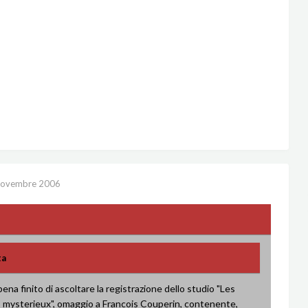
Novembre 2006
ta
ena finito di ascoltare la registrazione dello studio "Les
s mysterieux", omaggio a Francois Couperin, contenente,