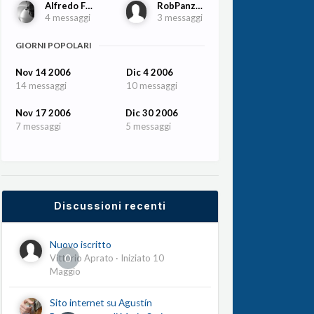
Alfredo Franco
RobPanzelli
4 messaggi
3 messaggi
GIORNI POPOLARI
Nov 14 2006
Dic 4 2006
14 messaggi
10 messaggi
Nov 17 2006
Dic 30 2006
7 messaggi
5 messaggi
Discussioni recenti
Nuovo iscritto
0
Vittorio Aprato
· Iniziato
10
Maggio
Sito internet su Agustín