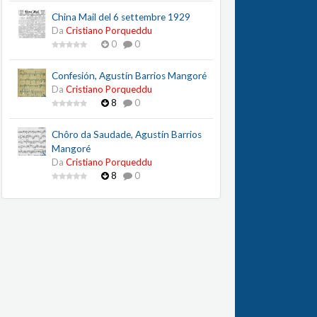
China Mail del 6 settembre 1929
Da
Cristiano Porqueddu
0
0
Confesión, Agustín Barrios Mangoré
Da
Cristiano Porqueddu
8
0
Chôro da Saudade, Agustín Barrios
Mangoré
Da
Cristiano Porqueddu
8
0