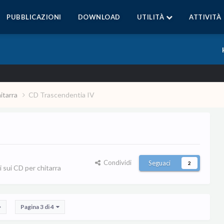
PUBBLICAZIONI
DOWNLOAD
UTILITÀ
ATTIVITÀ
hitarra
CD Trascendentia IV
Condividi
Seguaci
2
i sui CD per chitarra
Pagina 3 di 4