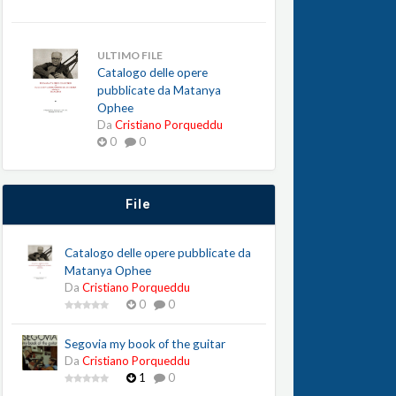
ULTIMO FILE
Catalogo delle opere
pubblicate da Matanya
Ophee
Da
Cristiano Porqueddu
0
0
File
Catalogo delle opere pubblicate da
Matanya Ophee
Da
Cristiano Porqueddu
0
0
Segovia my book of the guitar
Da
Cristiano Porqueddu
1
0