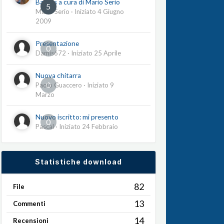
Barrios a cura di Mario Serio
5
Mario Serio
· Iniziato
4 Giugno
2009
Presentazione
0
Damis672
· Iniziato
25 Aprile
Nuova chitarra
0
Paolo Guaccero
· Iniziato
9
Marzo
Nuovo iscritto: mi presento
0
Pascal
· Iniziato
24 Febbraio
Statistiche download
82
File
13
Commenti
14
Recensioni