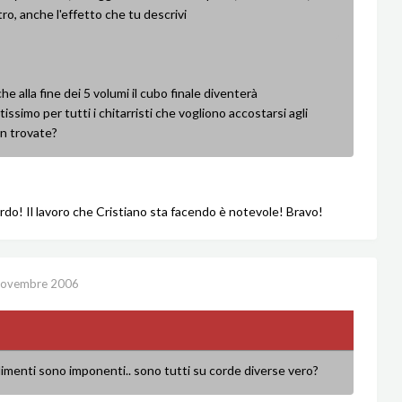
ltro, anche l'effetto che tu descrivi
he alla fine dei 5 volumi il cubo finale diventerà
issimo per tutti i chitarristi che vogliono accostarsi agli
on trovate?
do! Il lavoro che Cristiano sta facendo è notevole! Bravo!
Novembre 2006
limenti sono imponenti.. sono tutti su corde diverse vero?