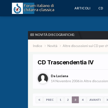
ARTICOLI
CD
NOVITÀ DISCOGRAFICHE:
Indice
Novità
Altre discussioni sui CD per c
CD Trascendentia IV
Da
Luciana
14 Novembre 2006
in
Altre discussion
PREC
1
2
3
4
AVANTI