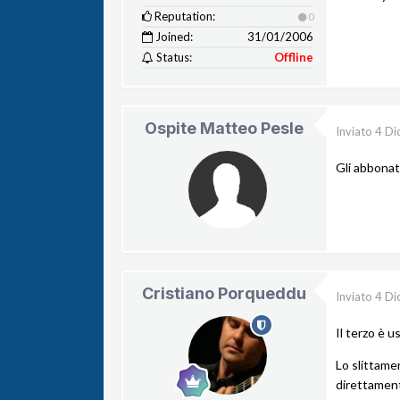
Reputation:
0
Joined:
31/01/2006
Status:
Offline
Ospite Matteo Pesle
Inviato
4 Di
Gli abbonati
Cristiano Porqueddu
Inviato
4 Di
Il terzo è 
Lo slittamen
direttament