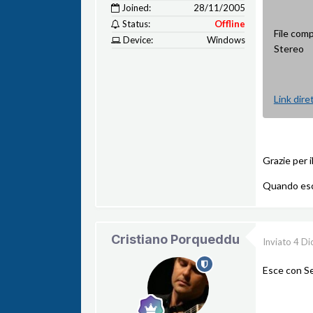
Joined:
28/11/2005
Status:
Offline
File com
Device:
Windows
Stereo
Link dire
Grazie per il
Quando esce
Cristiano Porqueddu
Inviato
4 Di
Esce con Se