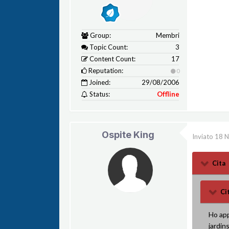
Group:
Membri
Topic Count:
3
Content Count:
17
Reputation:
0
Joined:
29/08/2006
Status:
Offline
Ospite King
Inviato
18 
Cita
Ci
Ho app
jardin