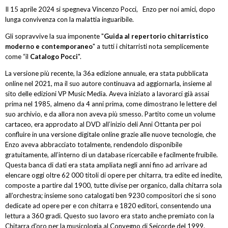
Il 15 aprile 2024 si spegneva Vincenzo Pocci, Enzo per noi amici, dopo
lunga convivenza con la malattia inguaribile.
Gli sopravvive la sua imponente "
Guida al repertorio chitarristico
moderno e contemporaneo
" a tutti i chitarristi nota semplicemente
come “il
Catalogo Pocci
".
La versione più recente, la 36a edizione annuale, era stata pubblicata
online nel 2021, ma il suo autore continuava ad aggiornarla, insieme al
sito delle edizioni VP Music Media. Aveva iniziato a lavorarci già assai
prima nel 1985, almeno da 4 anni prima, come dimostrano le lettere del
suo archivio, e da allora non aveva più smesso. Partito come un volume
cartaceo, era approdato al DVD all’inizio deli Anni Ottanta per poi
confluire in una versione digitale online grazie alle nuove tecnologie, che
Enzo aveva abbracciato totalmente, rendendolo disponibile
gratuitamente, all’interno di un database ricercabile e facilmente fruibile.
Questa banca di dati era stata ampliata negli anni fino ad arrivare ad
elencare oggi oltre 62 000 titoli di opere per chitarra, tra edite ed inedite,
composte a partire dal 1900, tutte divise per organico, dalla chitarra sola
all’orchestra; insieme sono catalogati ben 9230 compositori che si sono
dedicate ad opere per e con chitarra e 1820 editori, consentendo una
lettura a 360 gradi. Questo suo lavoro era stato anche premiato con la
Chitarra d'oro per la musicologia al Convegno di Seicorde del 1999.