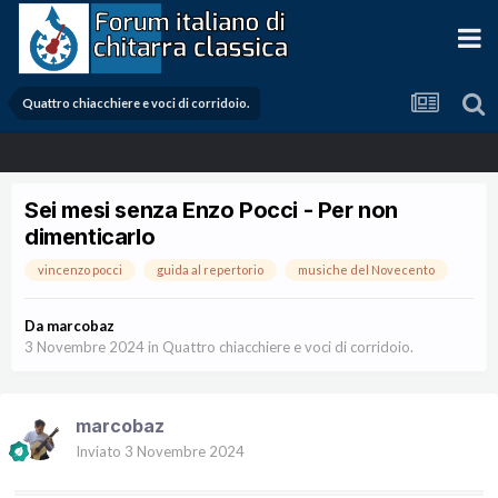
Quattro chiacchiere e voci di corridoio.
Sei mesi senza Enzo Pocci - Per non
dimenticarlo
vincenzo pocci
guida al repertorio
musiche del Novecento
Da
marcobaz
3 Novembre 2024
in
Quattro chiacchiere e voci di corridoio.
marcobaz
Inviato
3 Novembre 2024