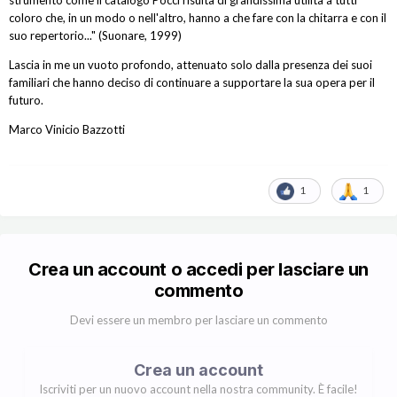
strumento come il catalogo Pocci risulta di grandissima utilità a tutti
coloro che, in un modo o nell'altro, hanno a che fare con la chitarra e con il
suo repertorio..." (Suonare, 1999)
Lascia in me un vuoto profondo, attenuato solo dalla presenza dei suoi
familiari che hanno deciso di continuare a supportare la sua opera per il
futuro.
Marco Vinicio Bazzotti
1
1
Crea un account o accedi per lasciare un
commento
Devi essere un membro per lasciare un commento
Crea un account
Iscriviti per un nuovo account nella nostra community. È facile!