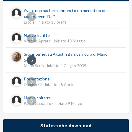
Avete una bacheca annunci o un mercatino di
0
compra-vendita ?
Ercole
· Iniziato
13 ore fa
Nuovo iscritto
0
Vittorio Aprato
· Iniziato
10 Maggio
Sito internet su Agustín Barrios a cura di Mario
5
Serio
Mario Serio
· Iniziato
4 Giugno 2009
Presentazione
0
Damis672
· Iniziato
25 Aprile
Nuova chitarra
0
Paolo Guaccero
· Iniziato
9 Marzo
Statistiche download