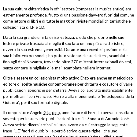
La sua cultura chitarristica in ofni settore (compresa la musica antica) era
estremamente profonda, frutto di una passione davvero fuori dal comune
come lettore di libri e di tutte le maggiori riviste mondiali chitarristiche e
collezionista di LP e CD.
Data la sua grande umiltà e riservatezza, credo che proprio nelle sue
lettere private traspaia al meglio il suo lato umano più caratteristico,
ovvero la sua estrema generosità. Durante una recente ispezione nella
sua biblioteca personale, ho potuto visionare le sue lettere, scambiate
fino agli Anni Novanta, trovando oltre 270 mittenti internazionali diversi,
senza contare le migliaia di e-mail scambiate nell’era Internet.
Oltre a essere un collezionista molto attivo Enzo era anche un meticoloso
editore di scelte musiche contemporanee per chitarra e coautore di varie
pubblicazioni specifiche per chitarra. Aveva collaborato instancabilmente
per molti anni con Francisco Herrera alla monumentale “Enciclopedia de la
Guitarra”, per il suo formato digitale.
Il compositore Angelo
Gilardino
, ammiratore di Enzo, lo aveva consultato
sovente per le sue varie pubblicazioni, tra cui la Sonata di Antonio José.
Aveva scritto diversi articoli sul suo lavoro da cui estraggo la seguente
frase “...E' fuori di dubbio - e perciò scrivo queste righe - che uno