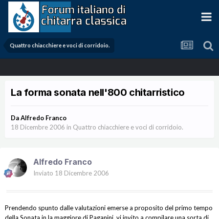
Quattro chiacchiere e voci di corridoio.
La forma sonata nell'800 chitarristico
Da
Alfredo Franco
18 Dicembre 2006
in
Quattro chiacchiere e voci di corridoio.
Alfredo Franco
Inviato
18 Dicembre 2006
Prendendo spunto dalle valutazioni emerse a proposito del primo tempo
della Sonata in la maggiore di
Paganini
, vi invito a compilare una sorta di