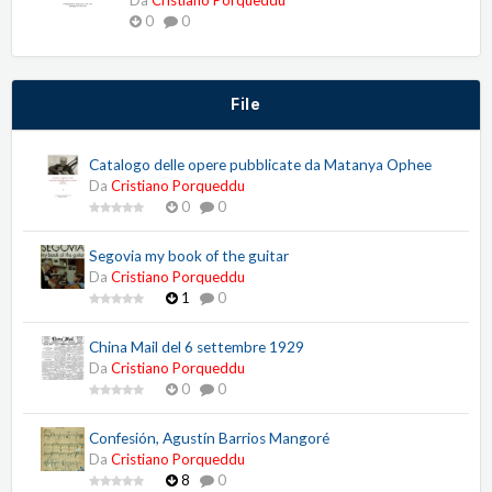
Da
Cristiano Porqueddu
0
0
File
Catalogo delle opere pubblicate da Matanya Ophee
Da
Cristiano Porqueddu
0
0
Segovia my book of the guitar
Da
Cristiano Porqueddu
1
0
China Mail del 6 settembre 1929
Da
Cristiano Porqueddu
0
0
Confesión, Agustín Barrios Mangoré
Da
Cristiano Porqueddu
8
0