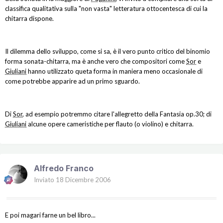
classifica qualitativa sulla "non vasta" letteratura ottocentesca di cui la
chitarra dispone.
Il dilemma dello sviluppo, come si sa, è il vero punto critico del binomio
forma sonata-chitarra, ma è anche vero che compositori come
Sor
e
Giuliani
hanno utilizzato queta forma in maniera meno occasionale di
come potrebbe apparire ad un primo sguardo.
Di
Sor
, ad esempio potremmo citare l'allegretto della Fantasia op.30; di
Giuliani
alcune opere cameristiche per flauto (o violino) e chitarra.
Alfredo Franco
Inviato
18 Dicembre 2006
E poi magari farne un bel libro...