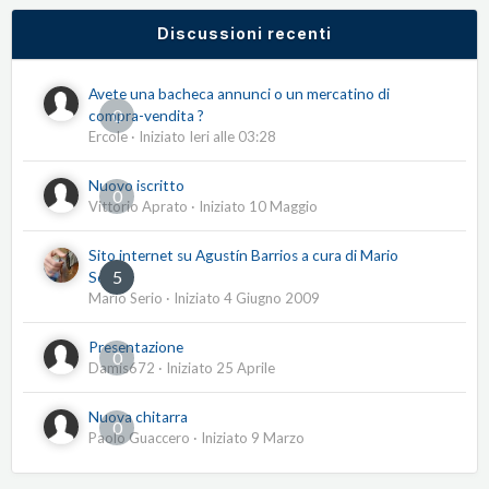
Discussioni recenti
Avete una bacheca annunci o un mercatino di
0
compra-vendita ?
Ercole
· Iniziato
Ieri alle 03:28
Nuovo iscritto
0
Vittorio Aprato
· Iniziato
10 Maggio
Sito internet su Agustín Barrios a cura di Mario
5
Serio
Mario Serio
· Iniziato
4 Giugno 2009
Presentazione
0
Damis672
· Iniziato
25 Aprile
Nuova chitarra
0
Paolo Guaccero
· Iniziato
9 Marzo