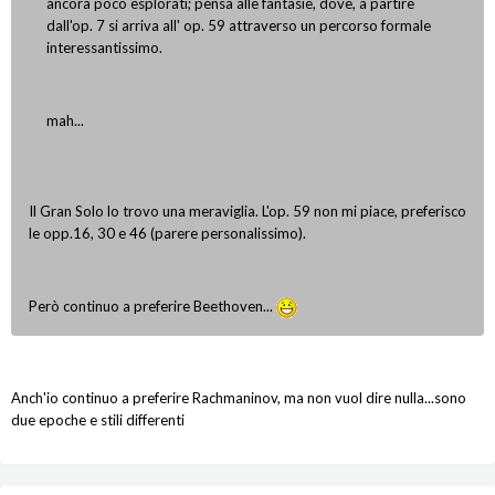
ancora poco esplorati; pensa alle fantasie, dove, a partire
dall'op. 7 si arriva all' op. 59 attraverso un percorso formale
interessantissimo.
mah...
Il Gran Solo lo trovo una meraviglia. L'op. 59 non mi piace, preferisco
le opp.16, 30 e 46 (parere personalissimo).
Però continuo a preferire Beethoven...
Anch'io continuo a preferire Rachmaninov, ma non vuol dire nulla...sono
due epoche e stili differenti