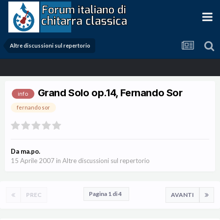
Altre discussioni sul repertorio
Grand Solo op.14, Fernando Sor
info
fernando sor
Da
ma.po.
15 Aprile 2007
in
Altre discussioni sul repertorio
Pagina 1 di 4
PREC
AVANTI