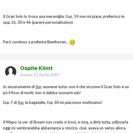
Il Gran Solo lo trovo una meraviglia. L'op. 59 non mi piace, preferisco le
opp.16, 30 e 46 (parere personalissimo).
Però continuo a preferire Beethoven...
Ospite Klimt
Inviato
15 Aprile 2007
Io sinceramente di
Sor
suonerei tutto: non è che siccome il Gran Solo è un
pò il fisso di molti, non si debba suonarlo più!
L'op 7 di
Sor
, le bagatelle, l'op 30 mi piacciono moltissimo!
X Mapo: la ver. di Bream non credo si trovi, e cmq, a dirla tutta, utilizzarla
oggi mi sembrerebbe abbastanza a-storico, cioè, aveva un senso allora,