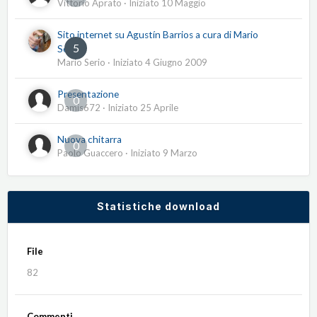
Vittorio Aprato
· Iniziato
10 Maggio
Sito internet su Agustín Barrios a cura di Mario
5
Serio
Mario Serio
· Iniziato
4 Giugno 2009
Presentazione
0
Damis672
· Iniziato
25 Aprile
Nuova chitarra
0
Paolo Guaccero
· Iniziato
9 Marzo
Statistiche download
File
82
Commenti