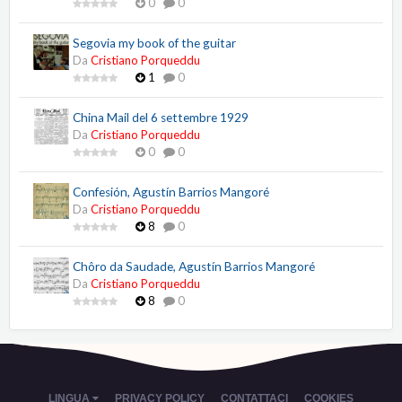
0
0
Segovia my book of the guitar
Da
Cristiano Porqueddu
1
0
China Mail del 6 settembre 1929
Da
Cristiano Porqueddu
0
0
Confesión, Agustín Barrios Mangoré
Da
Cristiano Porqueddu
8
0
Chôro da Saudade, Agustín Barrios Mangoré
Da
Cristiano Porqueddu
8
0
LINGUA
PRIVACY POLICY
CONTATTACI
COOKIES