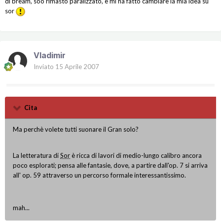
di bream, soo rimasto paralizzato, e mi ha fatto cambiare la mia idea su
sor
Vladimir
Inviato
15 Aprile 2007
Cita
Ma perchè volete tutti suonare il Gran solo?
La letteratura di
Sor
è ricca di lavori di medio-lungo calibro ancora
poco esplorati; pensa alle fantasie, dove, a partire dall'op. 7 si arriva
all' op. 59 attraverso un percorso formale interessantissimo.
mah...