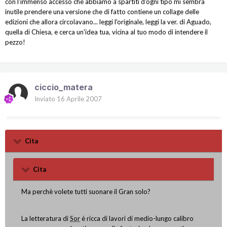
con l'immenso accesso che abbiamo a spartiti d'ogni tipo mi sembra
inutile prendere una versione che di fatto contiene un collage delle
edizioni che allora circolavano... leggi l'originale, leggi la ver. di Aguado,
quella di Chiesa, e cerca un'idea tua, vicina al tuo modo di intendere il
pezzo!
ciccio_matera
Inviato
16 Aprile 2007
Cita
Cita
Ma perchè volete tutti suonare il Gran solo?
La letteratura di
Sor
è ricca di lavori di medio-lungo calibro