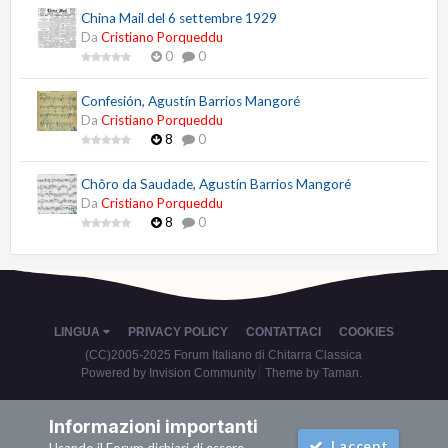
China Mail del 6 settembre 1929
Da
Cristiano Porqueddu
0
0
Confesión, Agustín Barrios Mangoré
Da
Cristiano Porqueddu
8
0
Chôro da Saudade, Agustín Barrios Mangoré
Da
Cristiano Porqueddu
8
0
LINGUA
PRIVACY POLICY
CONTATTACI
COOKIES
(CC)2005-2025 Forum Italiano di Chitarra Classica
Powered by Invision Community
Theme by Taman.
Informazioni importanti
I accept