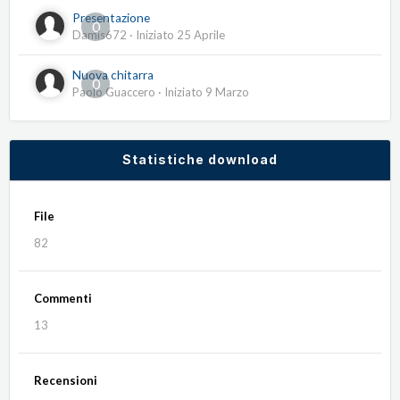
Presentazione
0
Damis672
· Iniziato
25 Aprile
Nuova chitarra
0
Paolo Guaccero
· Iniziato
9 Marzo
Statistiche download
File
82
Commenti
13
Recensioni