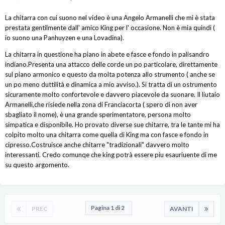
La chitarra con cui suono nel video è una Angelo Armanelli che mi è stata
prestata gentilmente dall' amico King per l' occasione. Non è mia quindi (
io suono una Panhuyzen e una Lovadina).
La chitarra in questione ha piano in abete e fasce e fondo in palisandro
indiano.Presenta una attacco delle corde un po particolare, direttamente
sul piano armonico e questo da molta potenza allo strumento ( anche se
un po meno duttilità e dinamica a mio avviso.). Si tratta di un ostrumento
sicuramente molto confortevole e davvero piacevole da suonare. Il liutaio
Armanelli,che risiede nella zona di Franciacorta ( spero di non aver
sbagliato il nome), è una grande sperimentatore, persona molto
simpatica e disponibile. Ho provato diverse sue chitarre, tra le tante mi ha
colpito molto una chitarra come quella di King ma con fasce e fondo in
cipresso.Costruisce anche chitarre "tradizionali" davvero molto
interessanti. Credo comunqe che king potrà essere piu esauriuente di me
su questo argomento.
Pagina 1 di 2
PREC
AVANTI