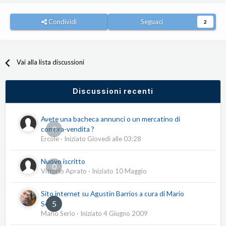
Condividi
Seguaci
2
Vai alla lista discussioni
Discussioni recenti
Avete una bacheca annunci o un mercatino di
0
compra-vendita ?
Ercole
· Iniziato
Giovedì alle 03:28
Nuovo iscritto
0
Vittorio Aprato
· Iniziato
10 Maggio
Sito internet su Agustín Barrios a cura di Mario
5
Serio
Mario Serio
· Iniziato
4 Giugno 2009