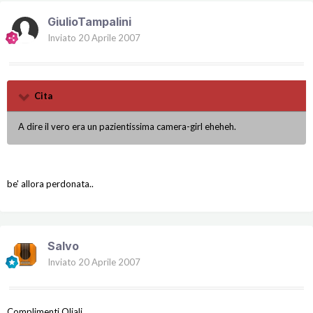
GiulioTampalini
Inviato
20 Aprile 2007
Cita
A dire il vero era un pazientissima camera-girl eheheh.
be' allora perdonata..
Salvo
Inviato
20 Aprile 2007
Complimenti Oliali,