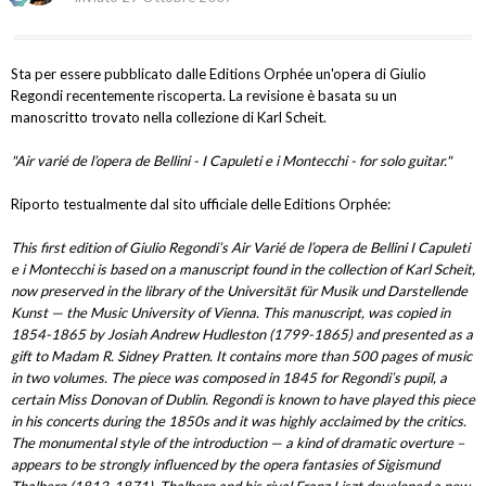
Sta per essere pubblicato dalle Editions Orphée un'opera di Giulio
Regondi recentemente riscoperta. La revisione è basata su un
manoscritto trovato nella collezione di Karl Scheit.
"Air varié de l’opera de Bellini - I Capuleti e i Montecchi - for solo guitar."
Riporto testualmente dal sito ufficiale delle Editions Orphée:
This first edition of Giulio Regondi’s Air Varié de l’opera de Bellini I Capuleti
e i Montecchi is based on a manuscript found in the collection of Karl Scheit,
now preserved in the library of the Universität für Musik und Darstellende
Kunst — the Music University of Vienna. This manuscript, was copied in
1854-1865 by Josiah Andrew Hudleston (1799-1865) and presented as a
gift to Madam R. Sidney Pratten. It contains more than 500 pages of music
in two volumes. The piece was composed in 1845 for Regondi’s pupil, a
certain Miss Donovan of Dublin. Regondi is known to have played this piece
in his concerts during the 1850s and it was highly acclaimed by the critics.
The monumental style of the introduction — a kind of dramatic overture –
appears to be strongly influenced by the opera fantasies of Sigismund