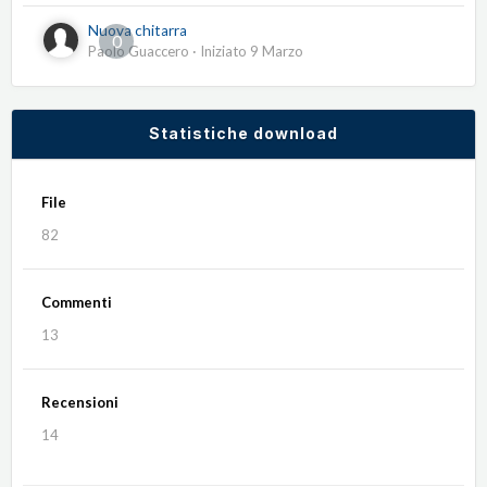
Nuova chitarra
0
Paolo Guaccero
· Iniziato
9 Marzo
Statistiche download
File
82
Commenti
13
Recensioni
14