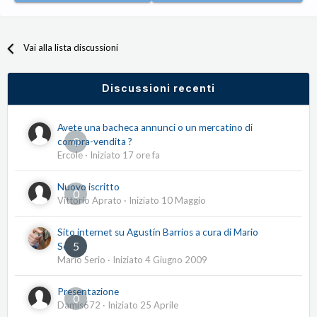
Vai alla lista discussioni
Discussioni recenti
Avete una bacheca annunci o un mercatino di
0
compra-vendita ?
Ercole
· Iniziato
17 ore fa
Nuovo iscritto
0
Vittorio Aprato
· Iniziato
10 Maggio
Sito internet su Agustín Barrios a cura di Mario
5
Serio
Mario Serio
· Iniziato
4 Giugno 2009
Presentazione
0
Damis672
· Iniziato
25 Aprile