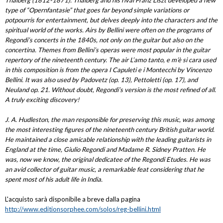
Thalberg (1812-1871). Thalberg and his rival Franz Liszt developed a new
type of “Opernfantasie” that goes far beyond simple variations or
potpourris for entertainment, but delves deeply into the characters and the
spiritual world of the works. Airs by Bellini were often on the programs of
Regondi’s concerts in the 1840s, not only on the guitar but also on the
concertina. Themes from Bellini’s operas were most popular in the guitar
repertory of the nineteenth century. The air L’amo tanto, e m’è si cara used
in this composition is from the opera I Capuleti e i Montecchi by Vincenzo
Bellini. It was also used by Padovetz (op. 13), Pettoletti (op. 17), and
Neuland op. 21. Without doubt, Regondi’s version is the most refined of all.
A truly exciting discovery!
J. A. Hudleston, the man responsible for preserving this music, was among
the most interesting figures of the nineteenth century British guitar world.
He maintained a close amicable relationship with the leading guitarists in
England at the time, Giulio Regondi and Madame R. Sidney Pratten. He
was, now we know, the original dedicatee of the Regondi Etudes. He was
an avid collector of guitar music, a remarkable feat considering that he
spent most of his adult life in India.
L'acquisto sarà disponibile a breve dalla pagina
http://www.editionsorphee.com/solos/reg-bellini.html