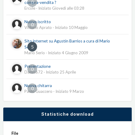
0
compra-vendita ?
Ercole
· Iniziato
Giovedì alle 03:28
Nuovo iscritto
0
Vittorio Aprato
· Iniziato
10 Maggio
Sito internet su Agustín Barrios a cura di Mario
5
Serio
Mario Serio
· Iniziato
4 Giugno 2009
Presentazione
0
Damis672
· Iniziato
25 Aprile
Nuova chitarra
0
Paolo Guaccero
· Iniziato
9 Marzo
Statistiche download
File