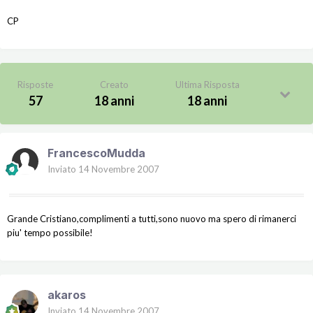
CP
Risposte
Creato
Ultima Risposta
57
18 anni
18 anni
FrancescoMudda
Inviato
14 Novembre 2007
Grande Cristiano,complimenti a tutti,sono nuovo ma spero di rimanerci
piu' tempo possibile!
akaros
Inviato
14 Novembre 2007