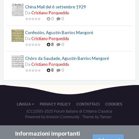
China Mail del 6 settembre 1929
Da
Cristiano Porqueddu
0
0
Confesión, Agustín Barrios Mangoré
Da
Cristiano Porqueddu
8
0
Chôro da Saudade, Agustín Barrios Mangoré
Da
Cristiano Porqueddu
8
0
LINGUA
PRIVACY POLICY
CONTATTACI
COOKIES
(CC)2005-2025 Forum Italiano di Chitarra Classica
Powered by Invision Community
Theme by Taman.
Informazioni importanti