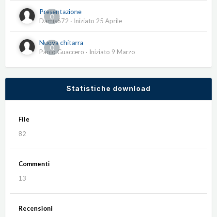
Presentazione
0
Damis672
· Iniziato
25 Aprile
Nuova chitarra
0
Paolo Guaccero
· Iniziato
9 Marzo
Statistiche download
File
82
Commenti
13
Recensioni