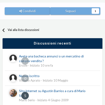
Condividi
Seguaci
1
Vai alla lista discussioni
Discussioni recenti
Avete una bacheca annunci o un mercatino di
0
compra-vendita ?
Ercole
· Iniziato
10 ore fa
Nuovo iscritto
0
Vittorio Aprato
· Iniziato
10 Maggio
Sito internet su Agustín Barrios a cura di Mario
5
Serio
Mario Serio
· Iniziato
4 Giugno 2009