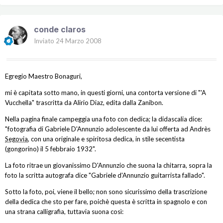
conde claros
Inviato
24 Marzo 2008
Egregio Maestro Bonaguri,
mi è capitata sotto mano, in questi giorni, una contorta versione di "'A
Vucchella" trascritta da Alirio Diaz, edita dalla Zanibon.
Nella pagina finale campeggia una foto con dedica; la didascalia dice:
"fotografia di Gabriele D'Annunzio adolescente da lui offerta ad Andrès
Segovia
, con una originale e spiritosa dedica, in stile secentista
(gongorino) il 5 febbraio 1932".
La foto ritrae un giovanissimo D'Annunzio che suona la chitarra, sopra la
foto la scritta autografa dice "Gabriele d'Annunzio guitarrista fallado".
Sotto la foto, poi, viene il bello; non sono sicurissimo della trascrizione
della dedica che sto per fare, poichè questa è scritta in spagnolo e con
una strana calligrafia, tuttavia suona così: