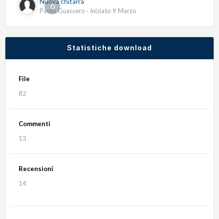
Nuova chitarra
0
Paolo Guaccero
· Iniziato
9 Marzo
Statistiche download
File
82
Commenti
13
Recensioni
14