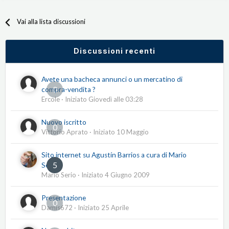
Vai alla lista discussioni
Discussioni recenti
Avete una bacheca annunci o un mercatino di
0
compra-vendita ?
Ercole
· Iniziato
Giovedì alle 03:28
Nuovo iscritto
0
Vittorio Aprato
· Iniziato
10 Maggio
Sito internet su Agustín Barrios a cura di Mario
5
Serio
Mario Serio
· Iniziato
4 Giugno 2009
Presentazione
0
Damis672
· Iniziato
25 Aprile