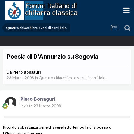
Quattro chiacchiere e voci di corridoio.
Poesia di D'Annunzio su Segovia
Da
Piero Bonaguri
23 Marzo 2008
in
Quattro chiacchiere e voci di corridoio.
Piero Bonaguri
Inviato
23 Marzo 2008
Ricordo abbastanza bene di avere letto tempo fa una poesia di
D'Annunzio su
Segovia
.