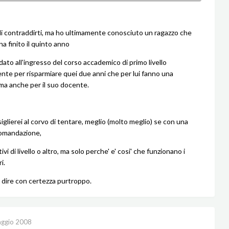
i contraddirti, ma ho ultimamente conosciuto un ragazzo che
a finito il quinto anno
idato all'ingresso del corso accademico di primo livello
te per risparmiare quei due anni che per lui fanno una
 ma anche per il suo docente.
iglierei al corvo di tentare, meglio (molto meglio) se con una
omandazione,
vi di livello o altro, ma solo perche' e' cosi' che funzionano i
i.
 dire con certezza purtroppo.
ggio 2008