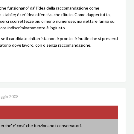
ì che funzionano" da' l'idea della raccomandazione come
stabile; è un' idea offensiva che rifiuto. Come dappertutto,
serci scorrettezze più o meno numerose; ma gettare fango su
ttore indiscriminatamente è ingiusto.
e il candidato chitarrista non è pronto, è inutile che si presenti
atorio dove lavoro, con o senza raccomandazione.
ggio 2008
erche' e' cosi' che funzionano i conservatori.