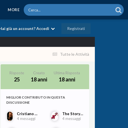
MORE
Registrati
Hai già un account? Accedi
Tutte le Attività
Risposte
Creato
Ultima Risposta
25
18 anni
18 anni
MIGLIOR CONTRIBUTO IN QUESTA
DISCUSSIONE
Cristiano Porqueddu
The Storyteller
4 messaggi
4 messaggi