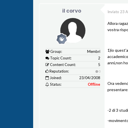
il corvo
Inviato
23 A
Allora raga
vostra risp
1)io quest'a
Group:
Membri
accademico d
Topic Count:
2
anni,non ho 
Content Count:
5
Reputation:
0
Joined:
23/04/2008
Ora vedendo
Status:
Offline
presentare
-2 di 3 stu
-movimento 