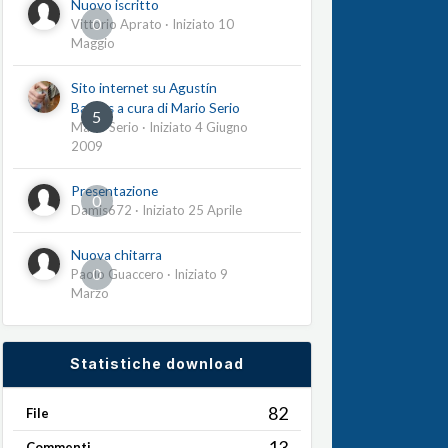
Nuovo iscritto
0
Vittorio Aprato
· Iniziato
10
Maggio
Sito internet su Agustín
Barrios a cura di Mario Serio
5
Mario Serio
· Iniziato
4 Giugno
2009
Presentazione
0
Damis672
· Iniziato
25 Aprile
Nuova chitarra
0
Paolo Guaccero
· Iniziato
9
Marzo
Statistiche download
82
File
13
Commenti