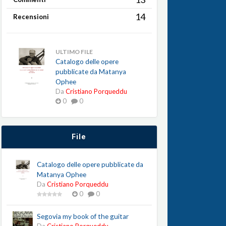
14
Recensioni
ULTIMO FILE
Catalogo delle opere
pubblicate da Matanya
Ophee
Da
Cristiano Porqueddu
0
0
File
Catalogo delle opere pubblicate da
Matanya Ophee
Da
Cristiano Porqueddu
0
0
Segovia my book of the guitar