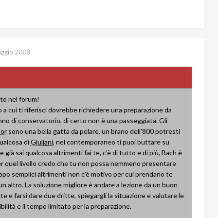
ggio 2008
o nel forum!
io a cui ti riferisci dovrebbe richiedere una preparazione da
no di conservatorio, di certo non è una passeggiata. Gli
or
sono una bella gatta da pelare, un brano dell'800 potresti
ualcosa di
Giuliani
, nel contemporaneo ti puoi buttare su
 già sai qualcosa altrimenti fai te, c'è di tutto e di più, Bach è
er quel livello credo che tu non possa nemmeno presentare
ppo semplici altrimenti non c'è motivo per cui prendano te
un altro. La soluzione migliore è andare a lezione da un buon
e e farsi dare due dritte, spiegargli la situazione e valutare le
bilità e il tempo limitato per la preparazione.