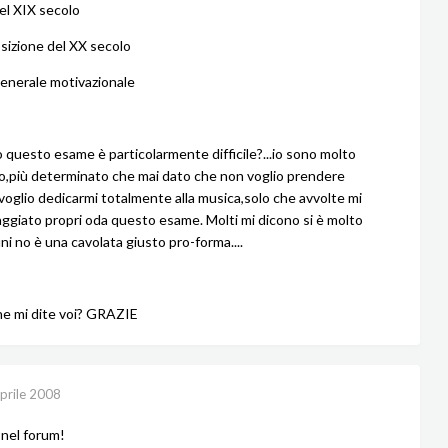
el XIX secolo
izione del XX secolo
generale motivazionale
 questo esame è particolarmente difficile?...io sono molto
,più determinato che mai dato che non voglio prendere
à,voglio dedicarmi totalmente alla musica,solo che avvolte mi
ggiato propri oda questo esame. Molti mi dicono si è molto
cuni no è una cavolata giusto pro-forma....
e mi dite voi? GRAZIE
prile 2008
nel forum!