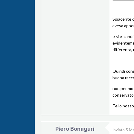
Spiacente d
aveva appen
e si e' cand
evidentemen
differenza,
Quindi cons
buona racc
non per moti
conservator
Te lo posso
Piero Bonaguri
Inviato
5 Ma