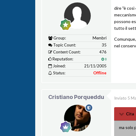
dire "è cos
meccanismo 
possono es
tutto il se
Group:
Membri
Comunque, s
Topic Count:
35
nel conserv
Content Count:
476
Reputation:
8
Joined:
21/11/2005
Status:
Offline
Cristiano Porqueddu
Inviato
5 Ma
Cita
ma solo p