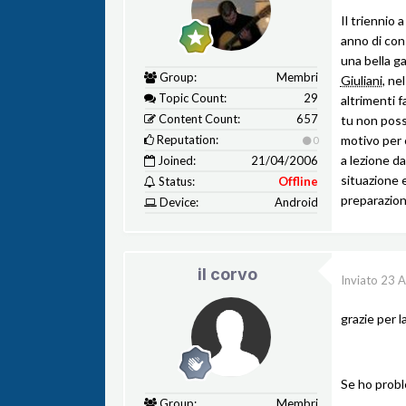
Il triennio 
anno di con
una bella g
Group:
Membri
Giuliani
, ne
Topic Count:
29
altrimenti f
Content Count:
657
tu non poss
Reputation:
motivo per 
0
a lezione da
Joined:
21/04/2006
situazione e
Status:
Offline
preparazion
Device:
Android
il corvo
Inviato
23 A
grazie per 
Se ho probl
Group:
Membri