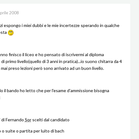
prile 2008
zzi espongo i miei dubbi e le mie incertezze sperando in qualche
osta
nno finisco il liceo e ho pensato di iscrivermi al diploma
i primo livello(quello di 3 anni in pratica)...io suono chitarra da 4
mai preso lezioni però sono arrivato ad un buon livello.
 il bando ho letto che per l'esame d'ammissione bisogna
:
di di Fernando
Sor
scelti dal candidato
o suite o partita per luito di bach