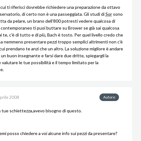
a cui ti riferisci dovrebbe richiedere una preparazione da ottavo
servatorio, di certo non è una passeggiata. Gli studi di
Sor
sono
atta da pelare, un brano dell'800 potresti vedere qualcosa di
l contemporaneo ti puoi buttare su Brower se già sai qualcosa
ai te, c'è di tutto e di più, Bach è tosto. Per quel livello credo che
a nemmeno presentare pezzi troppo semplici altrimenti non c'è
cui prendano te anzi che un altro. La soluzione migliore è andare
 un buon insegnante e farsi dare due dritte, spiegargli la
 valutare le tue possibilità e il tempo limitato per la
e.
prile 2008
Autore
la tue schiettezza,avevo bisogno di questo.
emi posso chiedere a voi alcune info sui pezzi da presentare?