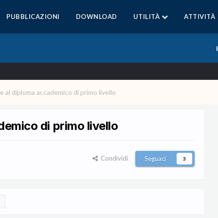
PUBBLICAZIONI
DOWNLOAD
UTILITÀ
ATTIVITÀ
ne al diploma accademico di primo livello
demico di primo livello
Condividi
Seguaci
3