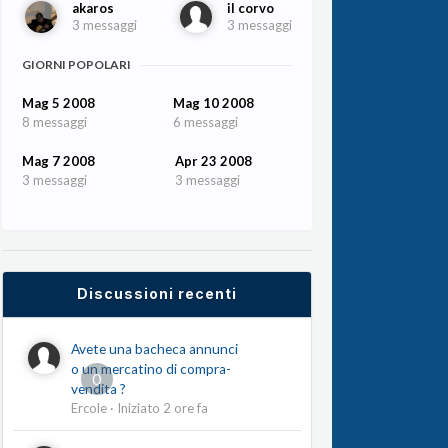
akaros
il corvo
3 messaggi
3 messaggi
GIORNI POPOLARI
Mag 5 2008
Mag 10 2008
8 messaggi
6 messaggi
Mag 7 2008
Apr 23 2008
3 messaggi
3 messaggi
Discussioni recenti
Avete una bacheca annunci
o un mercatino di compra-
0
vendita ?
Ercole
· Iniziato
2 ore fa