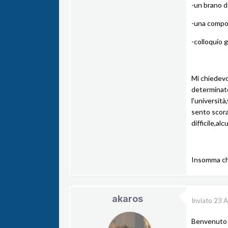
-un brano d
-una compos
-colloquio 
Mi chiedevo
determinato
l'universit
sento scora
difficile,al
Insomma ch
akaros
Inviato
23 A
Benvenuto 