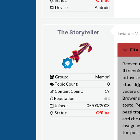
Status:
Offline
Device:
Android
The Storyteller
Inviato
5 Ma
Cita
Benvenut
Il trienn
Group:
Membri
ottavo an
Topic Count:
0
studi di
S
vedere q
Content Count:
19
Brower se
Reputation:
0
tosto. P
Joined:
05/03/2008
pezzi tro
Status:
Offline
anzi che 
insegnant
tue possi