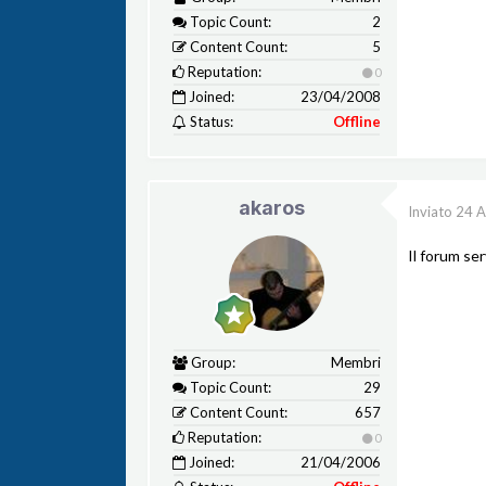
Topic Count:
2
Content Count:
5
Reputation:
0
Joined:
23/04/2008
Status:
Offline
akaros
Inviato
24 A
Il forum se
Group:
Membri
Topic Count:
29
Content Count:
657
Reputation:
0
Joined:
21/04/2006