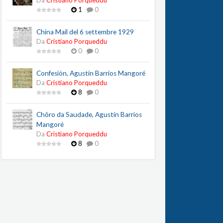
Da
Cristiano Porqueddu
1
0
China Mail del 6 settembre 1929
Da
Cristiano Porqueddu
0
0
Confesión, Agustín Barrios Mangoré
Da
Cristiano Porqueddu
8
0
Chôro da Saudade, Agustín Barrios
Mangoré
Da
Cristiano Porqueddu
8
0