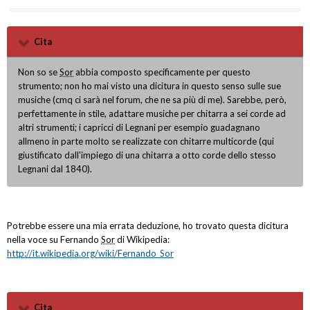
Cita
Non so se
Sor
abbia composto specificamente per questo
strumento; non ho mai visto una dicitura in questo senso sulle sue
musiche (cmq ci sarà nel forum, che ne sa più di me). Sarebbe, però,
perfettamente in stile, adattare musiche per chitarra a sei corde ad
altri strumenti; i capricci di Legnani per esempio guadagnano
allmeno in parte molto se realizzate con chitarre multicorde (qui
giustificato dall'impiego di una chitarra a otto corde dello stesso
Legnani dal 1840).
Potrebbe essere una mia errata deduzione, ho trovato questa dicitura
nella voce su Fernando
Sor
di Wikipedia:
http://it.wikipedia.org/wiki/Fernando_Sor
Cita