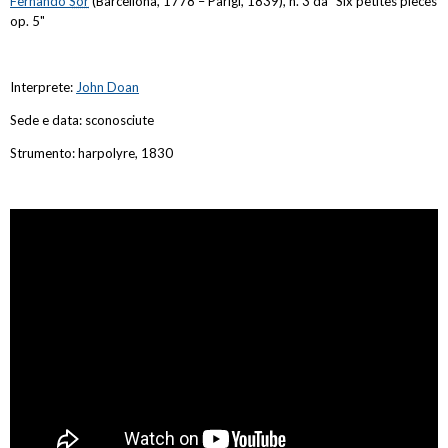
Fernando
Sor
(Barcellona, 1778 – Parigi, 1839), n. 3 da "Six petites pièces
op. 5"
Interprete:
John Doan
Sede e data: sconosciute
Strumento: harpolyre, 1830