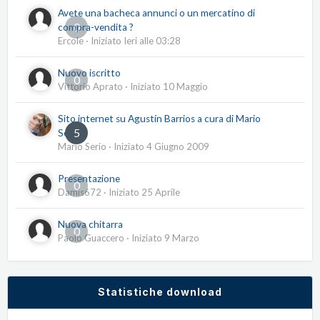
Avete una bacheca annunci o un mercatino di
0
compra-vendita ?
Ercole
· Iniziato
Ieri alle 03:28
Nuovo iscritto
0
Vittorio Aprato
· Iniziato
10 Maggio
Sito internet su Agustín Barrios a cura di Mario
5
Serio
Mario Serio
· Iniziato
4 Giugno 2009
Presentazione
0
Damis672
· Iniziato
25 Aprile
Nuova chitarra
0
Paolo Guaccero
· Iniziato
9 Marzo
Statistiche download