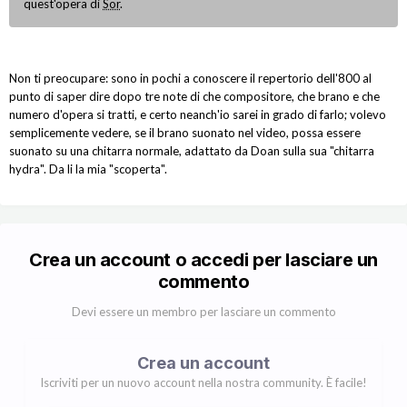
quest'opera di
Sor
.
Non ti preocupare: sono in pochi a conoscere il repertorio dell'800 al
punto di saper dire dopo tre note di che compositore, che brano e che
numero d'opera si tratti, e certo neanch'io sarei in grado di farlo; volevo
semplicemente vedere, se il brano suonato nel video, possa essere
suonato su una chitarra normale, adattato da Doan sulla sua "chitarra
hydra". Da li la mia "scoperta".
Crea un account o accedi per lasciare un
commento
Devi essere un membro per lasciare un commento
Crea un account
Iscriviti per un nuovo account nella nostra community. È facile!