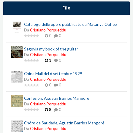
File
Catalogo delle opere pubblicate da Matanya Ophee
Da
Cristiano Porqueddu
0
0
Segovia my book of the guitar
Da
Cristiano Porqueddu
1
0
China Mail del 6 settembre 1929
Da
Cristiano Porqueddu
0
0
Confesión, Agustín Barrios Mangoré
Da
Cristiano Porqueddu
8
0
Chôro da Saudade, Agustín Barrios Mangoré
Da
Cristiano Porqueddu