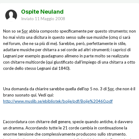
Ospite Neuland
Inviato
11 Maggio 2008
Non so se
Sor
abbia composto specificamente per questo strumento; non
ho mai visto una dicitura in questo senso sulle sue musiche (cmq ci sarà
nel forum, che ne sa più di me). Sarebbe, però, perfettamente in stile,
adattare musiche per chitarra a sei corde ad altri strumenti; i capricci di
Legnani per esempio guadagnano allmeno in parte molto se realizzate
con chitarre multicorde (qui giustificato dall'impiego di una chitarra a otto
corde dello stesso Legnani dal 1840).
Una domanda da chiarire sarebbe quella dell'op 5 no. 3 di
Sor
, che non è il
brano suonato qui. Vedi qui:
http://www.muslib.se/ebibliotek/boije/pdf/Boije%20460.pdf
L'accordatura con chitarre dell genere, specie quando antiche, è davvero
un dramma. Accordando tutte le 21 corde cambia in continuazione la
enorme tensione che complessivamente producono sullo strumento.