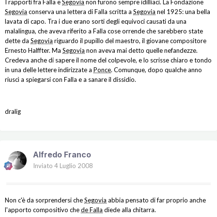
I rapporti fra Falla e
Segovia
non furono sempre idilliaci. La Fondazione
Segovia
conserva una lettera di Falla scritta a
Segovia
nel 1925: una bella
lavata di capo. Tra i due erano sorti degli equivoci causati da una
malalingua, che aveva riferito a Falla cose orrende che sarebbero state
dette da
Segovia
riguardo il pupillo del maestro, il giovane compositore
Ernesto Halffter. Ma
Segovia
non aveva mai detto quelle nefandezze.
Credeva anche di sapere il nome del colpevole, e lo scrisse chiaro e tondo
in una delle lettere indirizzate a
Ponce
. Comunque, dopo qualche anno
riuscì a spiegarsi con Falla e a sanare il dissidio.
dralig
Alfredo Franco
Inviato
4 Luglio 2008
Non c'è da sorprendersi che
Segovia
abbia pensato di far proprio anche
l'apporto compositivo che
de Falla
diede alla chitarra.