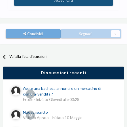
Accedi Ora
Condividi
Seguaci
0
Vai alla lista discussioni
Discussioni recenti
Avete una bacheca annunci o un mercatino di
0
compra-vendita ?
Ercole
· Iniziato
Giovedì alle 03:28
Nuovo iscritto
0
Vittorio Aprato
· Iniziato
10 Maggio