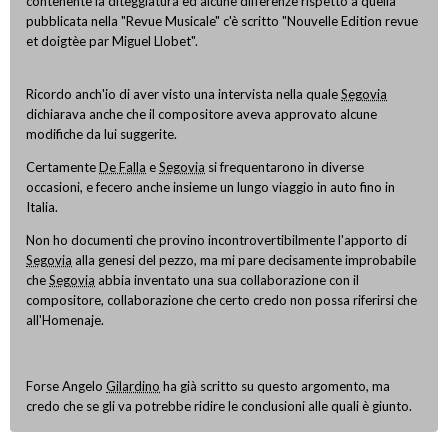
contenente la diteggiatura ed alcune differenze rispetto a quella
pubblicata nella "Revue Musicale" c'è scritto "Nouvelle Edition revue
et doigtèe par Miguel Llobet".
Ricordo anch'io di aver visto una intervista nella quale
Segovia
dichiarava anche che il compositore aveva approvato alcune
modifiche da lui suggerite.
Certamente
De Falla
e
Segovia
si frequentarono in diverse
occasioni, e fecero anche insieme un lungo viaggio in auto fino in
Italia.
Non ho documenti che provino incontrovertibilmente l'apporto di
Segovia
alla genesi del pezzo, ma mi pare decisamente improbabile
che
Segovia
abbia inventato una sua collaborazione con il
compositore, collaborazione che certo credo non possa riferirsi che
all'Homenaje.
Forse Angelo
Gilardino
ha già scritto su questo argomento, ma
credo che se gli va potrebbe ridire le conclusioni alle quali è giunto.