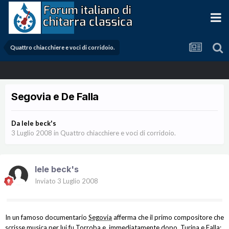
Quattro chiacchiere e voci di corridoio.
Segovia e De Falla
Da
lele beck's
3 Luglio 2008
in
Quattro chiacchiere e voci di corridoio.
lele beck's
Inviato
3 Luglio 2008
In un famoso documentario
Segovia
afferma che il primo compositore che
scrisse musica per lui fu Torroba e, immediatamente dopo,
Turina
e Falla;