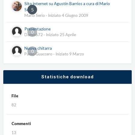
Sito internet su Agustín Barrios a cura di Mario
5
Serio
Mario Serio
· Iniziato
4 Giugno 2009
Presentazione
0
Damis672
· Iniziato
25 Aprile
Nuova chitarra
0
Paolo Guaccero
· Iniziato
9 Marzo
Statistiche download
File
82
Commenti
13