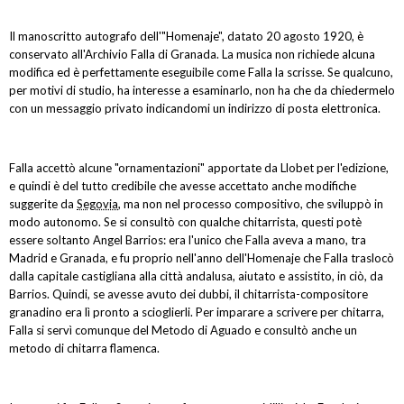
Il manoscritto autografo dell'"Homenaje", datato 20 agosto 1920, è
conservato all'Archivio Falla di Granada. La musica non richiede alcuna
modifica ed è perfettamente eseguibile come Falla la scrisse. Se qualcuno,
per motivi di studio, ha interesse a esaminarlo, non ha che da chiedermelo
con un messaggio privato indicandomi un indirizzo di posta elettronica.
Falla accettò alcune "ornamentazioni" apportate da Llobet per l'edizione,
e quindi è del tutto credibile che avesse accettato anche modifiche
suggerite da
Segovia
, ma non nel processo compositivo, che sviluppò in
modo autonomo. Se si consultò con qualche chitarrista, questi potè
essere soltanto Angel Barrios: era l'unico che Falla aveva a mano, tra
Madrid e Granada, e fu proprio nell'anno dell'Homenaje che Falla traslocò
dalla capitale castigliana alla città andalusa, aiutato e assistito, in ciò, da
Barrios. Quindi, se avesse avuto dei dubbi, il chitarrista-compositore
granadino era lì pronto a scioglierli. Per imparare a scrivere per chitarra,
Falla si servì comunque del Metodo di Aguado e consultò anche un
metodo di chitarra flamenca.