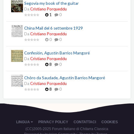
Segovia my book of the guitar
Da
Cristiano Porqueddu
1
0
China Mail del 6 settembre 1929
Da
Cristiano Porqueddu
0
0
Confesión, Agustín Barrios Mangoré
Da
Cristiano Porqueddu
8
0
Chôro da Saudade, Agustín Barrios Mangoré
Da
Cristiano Porqueddu
8
0
LINGUA
PRIVACY POLICY
CONTATTACI
COOKIES
(CC)2005-2025 Forum Italiano di Chitarra Classica