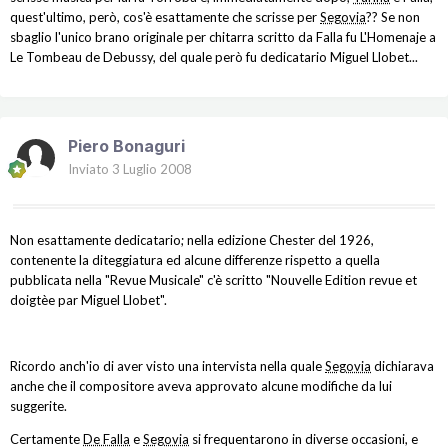
quest'ultimo, però, cos'è esattamente che scrisse per
Segovia
?? Se non
sbaglio l'unico brano originale per chitarra scritto da Falla fu L'Homenaje a
Le Tombeau de Debussy, del quale però fu dedicatario Miguel Llobet...
Piero Bonaguri
Inviato
3 Luglio 2008
Non esattamente dedicatario; nella edizione Chester del 1926,
contenente la diteggiatura ed alcune differenze rispetto a quella
pubblicata nella "Revue Musicale" c'è scritto "Nouvelle Edition revue et
doigtèe par Miguel Llobet".
Ricordo anch'io di aver visto una intervista nella quale
Segovia
dichiarava
anche che il compositore aveva approvato alcune modifiche da lui
suggerite.
Certamente
De Falla
e
Segovia
si frequentarono in diverse occasioni, e