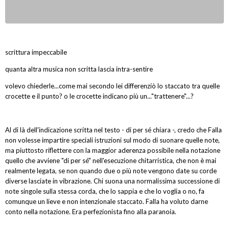
scrittura impeccabile
quanta altra musica non scritta lascia intra-sentire
volevo chiederle...come mai secondo lei differenziò lo staccato tra quelle
crocette e il punto? o le crocette indicano più un..."trattenere"...?
Al di là dell'indicazione scritta nel testo - di per sé chiara -, credo che Falla
non volesse impartire speciali istruzioni sul modo di suonare quelle note,
ma piuttosto riflettere con la maggior aderenza possibile nella notazione
quello che avviene "di per sé" nell'esecuzione chitarristica, che non è mai
realmente legata, se non quando due o più note vengono date su corde
diverse lasciate in vibrazione. Chi suona una normalissima successione di
note singole sulla stessa corda, che lo sappia e che lo voglia o no, fa
comunque un lieve e non intenzionale staccato. Falla ha voluto darne
conto nella notazione. Era perfezionista fino alla paranoia.